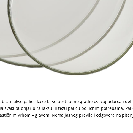
abrati lakše palice kako bi se postepeno gradio osećaj udarca i def
ja svaki bubnjar bira lakšu ili težu palicu po ličnim potrebama. Pa
 plastičnim vrhom – glavom. Nema jasnog pravila i odgovora na pitanj