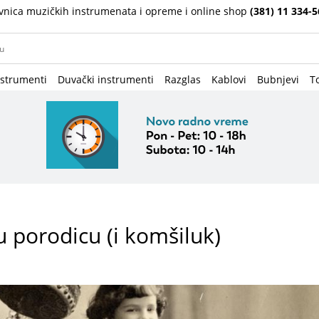
vnica muzičkih instrumenata i opreme i online shop
(381) 11 334-5
nstrumenti
Duvački instrumenti
Razglas
Kablovi
Bubnjevi
To
u porodicu (i komšiluk)