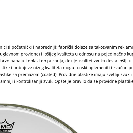
ici (i početnički i napredniji) fabrički dolaze sa takozvanim rekla
 uglavnom providne) i lošijeg kvaliteta u odnosu na pojedinačno ku
rzo habaju i dolazi do pucanja, dok je kvalitet zvuka dosta lošiji 
tike i bubnjeve nižeg kvaliteta mogu tonski oplemeniti i zvučno po
plastike sa premazom (coated). Providne plastike imaju svetliji zvuk i
amniji i kontrolisaniji zvuk. Opšte je pravilo da se providne plastike