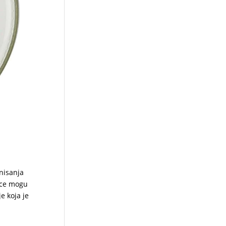
inisanja
lice mogu
e koja je