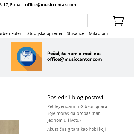
6-17
, E-mail:
office@musiccentar.com
rbe i koferi
Studijska oprema
Slušalice
Mikrofoni
Poslednji blog postovi
Pet legendarnih Gibson gitara
koje moraš da probaš (bar
jednom u životu)
Akustična gitara kao hobi koji