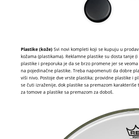
Plastike (kože)
Svi novi kompleti koji se kupuju u prodavn
kožama (plastikama). Reklamne plastike su dosta tanje (i
plastike i preporuka je da se brzo promene jer se veoma b
na pojedinačne plastike. Treba napomenuti da dobre plas
viši nivo. Postoje dve vrste plastika; providne plastike i 
se čuti izraženije, dok plastike sa premazom karakteriše t
za tomove a plastike sa premazom za doboš.