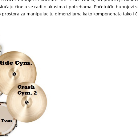
u slučaju činela se radi o ukusima i potrebama. Početnički bubnjevi s
o prostora za manipulaciju dimenzijama kako komponenata tako i č