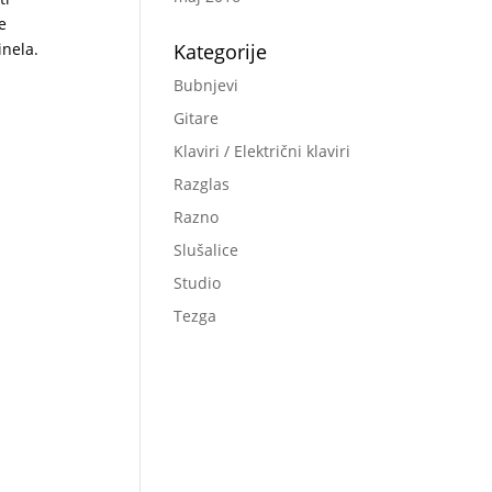
e
Kategorije
inela.
Bubnjevi
Gitare
Klaviri / Električni klaviri
Razglas
Razno
Slušalice
Studio
Tezga