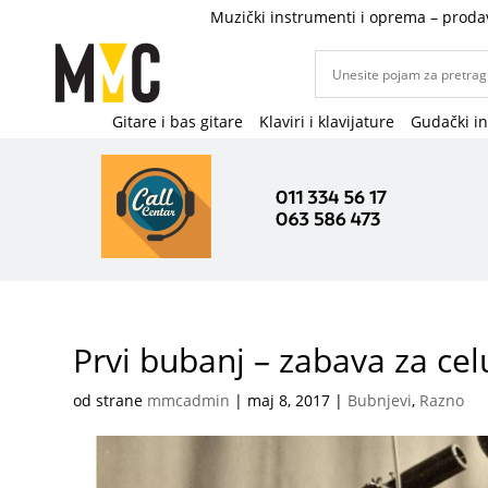
Muzički instrumenti i oprema – proda
Gitare i bas gitare
Klaviri i klavijature
Gudački i
Prvi bubanj – zabava za cel
od strane
mmcadmin
|
maj 8, 2017
|
Bubnjevi
,
Razno