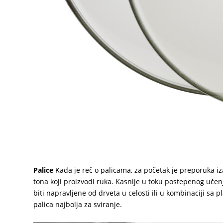
Palice
Kada je reč o palicama, za početak je preporuka iz
tona koji proizvodi ruka. Kasnije u toku postepenog učen
biti napravljene od drveta u celosti ili u kombinaciji sa
palica najbolja za sviranje.