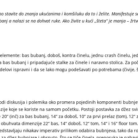
o stavite do znanja ukućanima i komšiluku da to i želite. Manifestuje s
nj a nalazi se na dohvat ruke. Ako živite u kući „šteta“ je manja – žrt
 elemente: bas bubanj, doboš, kontra činelu, jednu crash činelu, je
a bas bubanj i pripadajuće stalke za činele i naravno stolica. Za po
i delovi ispravni i da se lako mogu podešavati po potrebama (čivije, 
i diskusija i polemika oko promera pojedinih komponenti bubnjeva
je koje se koriste na samom početku. Postoji postavka za džez svir
“ (inč) za bas bubanj, 14“ za doboš, 10“ za prvi prelaz (tom), 12“ 
 obuhvata dimenzije 22“ bas, 14“ doboš, 12“ tom, 14“ i 16“ floor tom
stavljaju nikakav imperativ prilikom odabira bubnjeva, tako da r
a džez bubnjare i obrnuto. Što se tiče činela, preporuka je nabavi