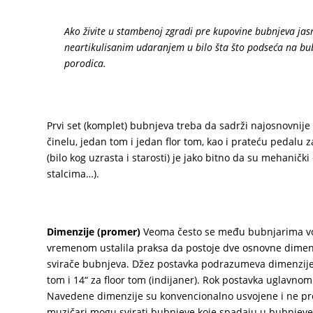
Ako živite u stambenoj zgradi pre kupovine bubnjeva jasn
neartikulisanim udaranjem u bilo šta što podseća na buba
porodica.
Prvi set (komplet) bubnjeva treba da sadrži najosnovnije
činelu, jedan tom i jedan flor tom, kao i prateću pedalu z
(bilo kog uzrasta i starosti) je jako bitno da su mehaničk
stalcima…).
Dimenzije (promer)
Veoma često se među bubnjarima vod
vremenom ustalila praksa da postoje dve osnovne dimenzi
svirače bubnjeva. Džez postavka podrazumeva dimenzije 20
tom i 14“ za floor tom (indijaner). Rok postavka uglavnom
Navedene dimenzije su konvencionalno usvojene i ne pred
muzičari mogu svirati bubnjeve koje spadaju u bubnjeve z