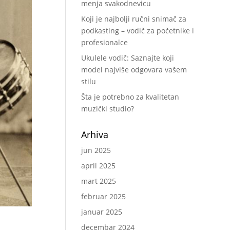
menja svakodnevicu
Koji je najbolji ručni snimač za
podkasting – vodič za početnike i
profesionalce
Ukulele vodič: Saznajte koji
model najviše odgovara vašem
stilu
Šta je potrebno za kvalitetan
muzički studio?
Arhiva
jun 2025
april 2025
mart 2025
februar 2025
januar 2025
decembar 2024