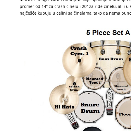
promer od 14“ za crash činelu i 20“ za ride činelu, ali i 
najčešće kupuju u celini sa činelama, tako da nema pun