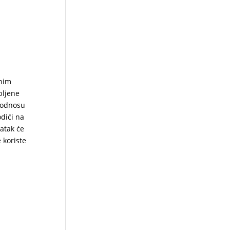
mnim
pljene
u odnosu
dići na
 atak će
 koriste