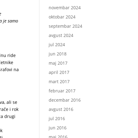
novembar 2024
e
oktobar 2024
va je samo
septembar 2024
avgust 2024
jul 2024
jun 2018
dnu ride
četnike
maj 2017
šrafovi na
april 2017
mart 2017
februar 2017
decembar 2016
, ali se
avgust 2016
ače i rok
za drugi
jul 2016
.
jun 2016
ok
maj 2016
ti