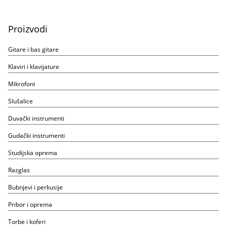
Proizvodi
Gitare i bas gitare
Klaviri i klavijature
Mikrofoni
Slušalice
Duvački instrumenti
Gudački instrumenti
Studijska oprema
Razglas
Bubnjevi i perkusije
Pribor i oprema
Torbe i koferi