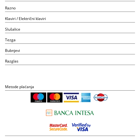
Razno
Klaviri / Električni klaviri
Slušalice
Tezga
Bubnjevi
Razglas
Metode plaćanja