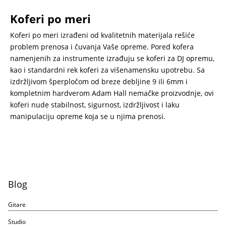
Koferi po meri
Koferi po meri izrađeni od kvalitetnih materijala rešiće
problem prenosa i čuvanja Vaše opreme. Pored kofera
namenjenih za instrumente izrađuju se koferi za DJ opremu,
kao i standardni rek koferi za višenamensku upotrebu.
Sa
izdržljivom šperpločom od breze debljine 9 ili 6mm i
kompletnim hardverom Adam Hall nemačke proizvodnje, ovi
koferi nude stabilnost, sigurnost, izdržljivost i laku
manipulaciju opreme koja se u njima prenosi.
Blog
Gitare
Studio