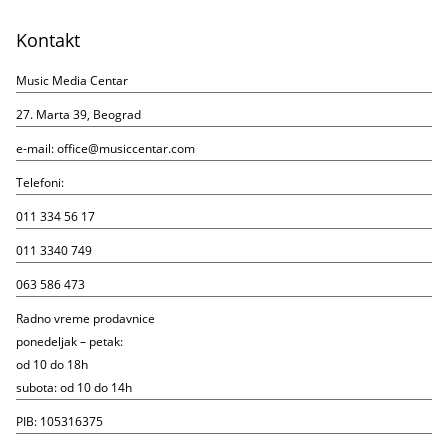
Kontakt
Music Media Centar
27. Marta 39, Beograd
e-mail:
office@musiccentar.com
Telefoni:
011 334 56 17
011 3340 749
063 586 473
Radno vreme prodavnice
ponedeljak – petak:
od 10 do 18h
subota: od 10 do 14h
PIB: 105316375