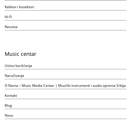
Kablovi i konektori
Hi-Fi
Rasveta
Music centar
Uslovi korišćenja
Naručivanje
O Nama – Music Media Centar | Muzički instrumenti i audio oprema Srbija
Kontakt
Blog
Novo