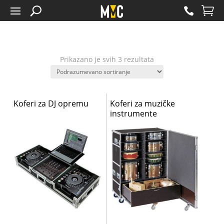
Prikazano je svih 3 rezultata
Koferi za DJ opremu
Koferi za muzičke
instrumente