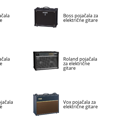
ačala
Boss pojačala za
ne
električne gitare
ačala
Roland pojačala
ne
za električne
gitare
jačala
Vox pojačala za
ne
električne gitare