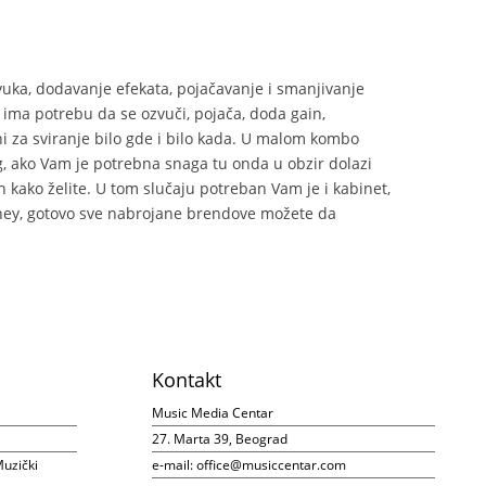
vuka, dodavanje efekata, pojačavanje i smanjivanje
e ima potrebu da se ozvuči, pojača, doda gain,
i za sviranje bilo gde i bilo kada. U malom kombo
ig, ako Vam je potrebna snaga tu onda u obzir dolazi
n kako želite. U tom slučaju potreban Vam je i kabinet,
 Laney, gotovo sve nabrojane brendove možete da
Kontakt
Music Media Centar
27. Marta 39, Beograd
uzički
e-mail:
office@musiccentar.com