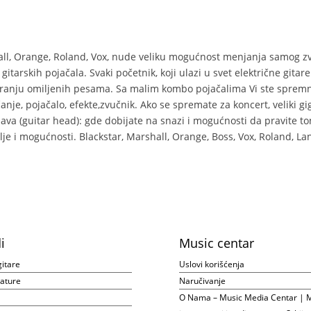
hall, Orange, Roland, Vox, nude veliku mogućnost menjanja samog z
tarskih pojačala. Svaki početnik, koji ulazi u svet električne gitar
sviranju omiljenih pesama. Sa malim kombo pojačalima Vi ste spremn
je, pojačalo, efekte,zvučnik. Ako se spremate za koncert, veliki g
ava (guitar head): gde dobijate na snazi i mogućnosti da pravite to
želje i mogućnosti. Blackstar, Marshall, Orange, Boss, Vox, Roland,
i
Music centar
gitare
Uslovi korišćenja
ijature
Naručivanje
O Nama – Music Media Centar | M