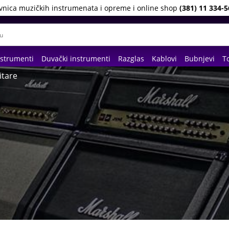
vnica muzičkih instrumenata i opreme i online shop
(381) 11 334-5
nstrumenti
Duvački instrumenti
Razglas
Kablovi
Bubnjevi
To
itare