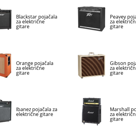
Blackstar pojačala
Peavey poj
za električne
za električ
gitare
gitare
Orange pojačala
Gibson poj
za električne
za električ
gitare
gitare
Ibanez pojačala za
Marshall po
električne gitare
za električ
gitare