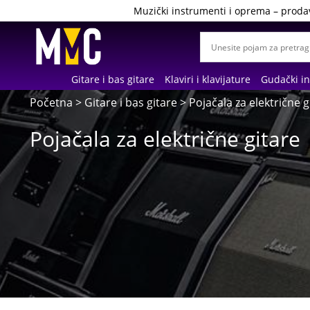
Muzički instrumenti i oprema – proda
Gitare i bas gitare
Klaviri i klavijature
Gudački i
Početna
>
Gitare i bas gitare
> Pojačala za električne g
Pojačala za električne gitare