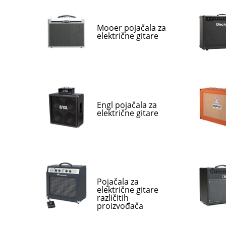
Mooer pojačala za
električne gitare
Engl pojačala za
električne gitare
Pojačala za
električne gitare
različitih
proizvođača