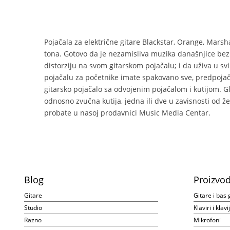
Pojačala za električne gitare Blackstar, Orange, Mars
tona. Gotovo da je nezamisliva muzika današnjice bez gi
distorziju na svom gitarskom pojačalu; i da uživa u 
pojačalu za početnike imate spakovano sve, predpojačan
gitarsko pojačalo sa odvojenim pojačalom i kutijom. Gl
odnosno zvučna kutija, jedna ili dve u zavisnosti od 
probate u nasoj prodavnici Music Media Centar.
Blog
Proizvod
Gitare
Gitare i bas 
Studio
Klaviri i klav
Razno
Mikrofoni