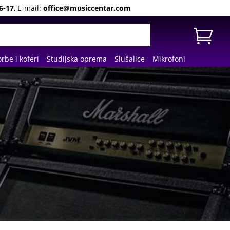
6-17
, E-mail:
office@musiccentar.com
rbe i koferi
Studijska oprema
Slušalice
Mikrofoni