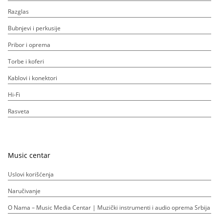
Razglas
Bubnjevi i perkusije
Pribor i oprema
Torbe i koferi
Kablovi i konektori
Hi-Fi
Rasveta
Music centar
Uslovi korišćenja
Naručivanje
O Nama – Music Media Centar | Muzički instrumenti i audio oprema Srbija