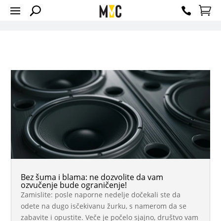
Bez šuma i blama: ne dozvolite da vam
ozvučenje bude ograničenje!
Zamislite: posle naporne nedelje dočekali ste da
odete na dugo isčekivanu žurku, s namerom da se
zabavite i opustite. Veče je počelo sjajno, društvo vam