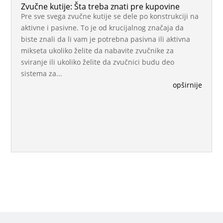
Zvučne kutije: Šta treba znati pre kupovine
Pre sve svega zvučne kutije se dele po konstrukciji na
aktivne i pasivne. To je od krucijalnog značaja da
biste znali da li vam je potrebna pasivna ili aktivna
mikseta ukoliko želite da nabavite zvučnike za
sviranje ili ukoliko želite da zvučnici budu deo
sistema za...
opširnije