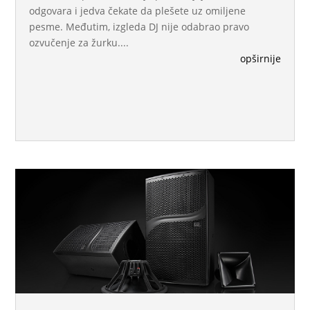
odgovara i jedva čekate da plešete uz omiljene
pesme. Međutim, izgleda DJ nije odabrao pravo
ozvučenje za žurku....
opširnije