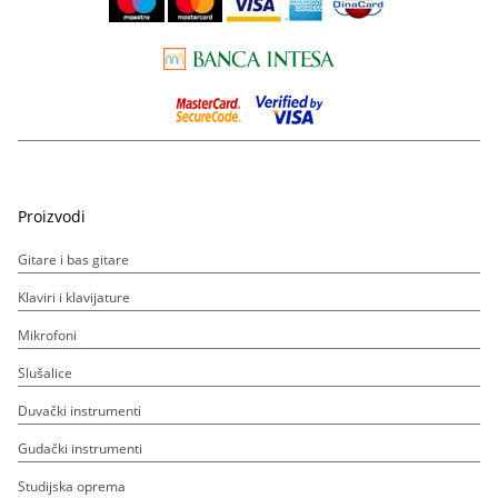
Proizvodi
Gitare i bas gitare
Klaviri i klavijature
Mikrofoni
Slušalice
Duvački instrumenti
Gudački instrumenti
Studijska oprema