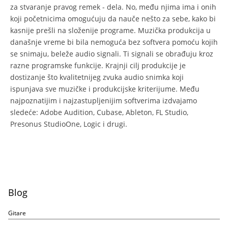
za stvaranje pravog remek - dela. No, među njima ima i onih
koji početnicima omogućuju da nauče nešto za sebe, kako bi
kasnije prešli na složenije programe. Muzička produkcija u
današnje vreme bi bila nemoguća bez softvera pomoću kojih
se snimaju, beleže audio signali. Ti signali se obrađuju kroz
razne programske funkcije. Krajnji cilj produkcije je
dostizanje što kvalitetnijeg zvuka audio snimka koji
ispunjava sve muzičke i produkcijske kriterijume. Među
najpoznatijim i najzastupljenijim softverima izdvajamo
sledeće: Adobe Audition, Cubase, Ableton, FL Studio,
Presonus StudioOne, Logic i drugi.
Blog
Gitare