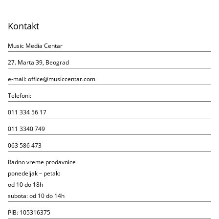
Kontakt
Music Media Centar
27. Marta 39, Beograd
e-mail:
office@musiccentar.com
Telefoni:
011 334 56 17
011 3340 749
063 586 473
Radno vreme prodavnice
ponedeljak – petak:
od 10 do 18h
subota: od 10 do 14h
PIB: 105316375