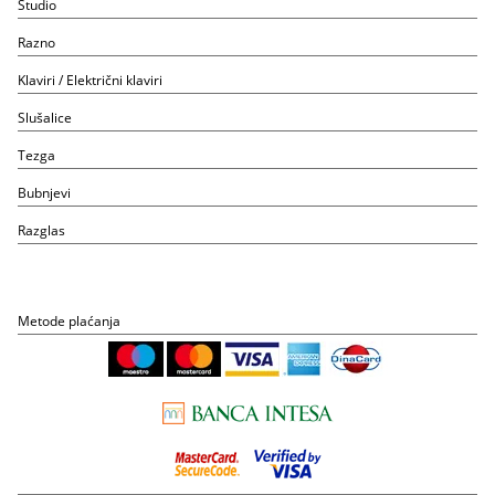
Studio
Razno
Klaviri / Električni klaviri
Slušalice
Tezga
Bubnjevi
Razglas
Metode plaćanja