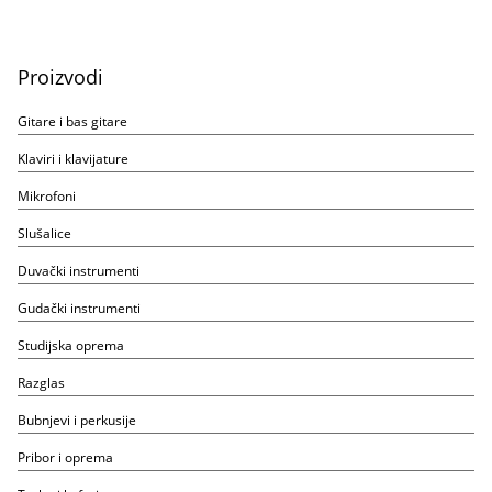
Proizvodi
Gitare i bas gitare
Klaviri i klavijature
Mikrofoni
Slušalice
Duvački instrumenti
Gudački instrumenti
Studijska oprema
Razglas
Bubnjevi i perkusije
Pribor i oprema