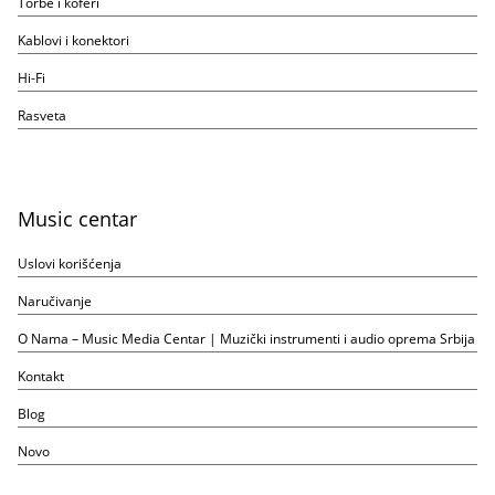
Torbe i koferi
Kablovi i konektori
Hi-Fi
Rasveta
Music centar
Uslovi korišćenja
Naručivanje
O Nama – Music Media Centar | Muzički instrumenti i audio oprema Srbija
Kontakt
Blog
Novo