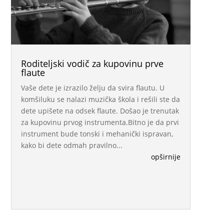
Roditeljski vodič za kupovinu prve
flaute
Vaše dete je izrazilo želju da svira flautu. U
komšiluku se nalazi muzička škola i rešili ste da
dete upišete na odsek flaute. Došao je trenutak
za kupovinu prvog instrumenta.Bitno je da prvi
instrument bude tonski i mehanički ispravan,
kako bi dete odmah pravilno...
opširnije