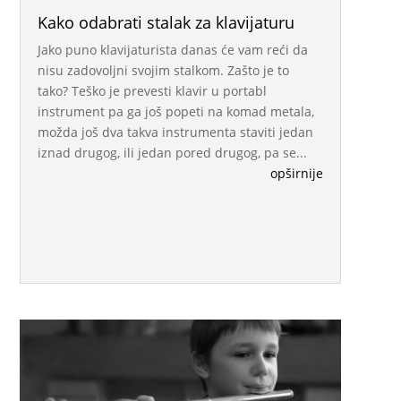
Kako odabrati stalak za klavijaturu
Jako puno klavijaturista danas će vam reći da
nisu zadovoljni svojim stalkom. Zašto je to
tako? Teško je prevesti klavir u portabl
instrument pa ga još popeti na komad metala,
možda još dva takva instrumenta staviti jedan
iznad drugog, ili jedan pored drugog, pa se...
opširnije