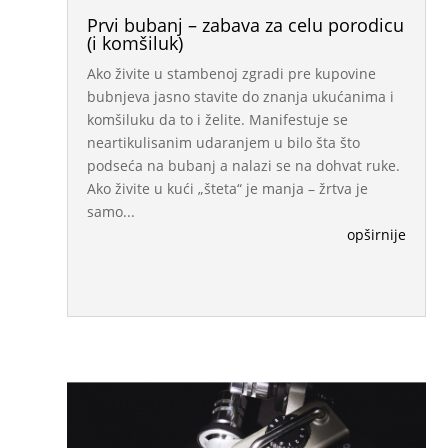
Prvi bubanj – zabava za celu porodicu
(i komšiluk)
Ako živite u stambenoj zgradi pre kupovine
bubnjeva jasno stavite do znanja ukućanima i
komšiluku da to i želite. Manifestuje se
neartikulisanim udaranjem u bilo šta što
podseća na bubanj a nalazi se na dohvat ruke.
Ako živite u kući „šteta“ je manja – žrtva je
samo...
opširnije