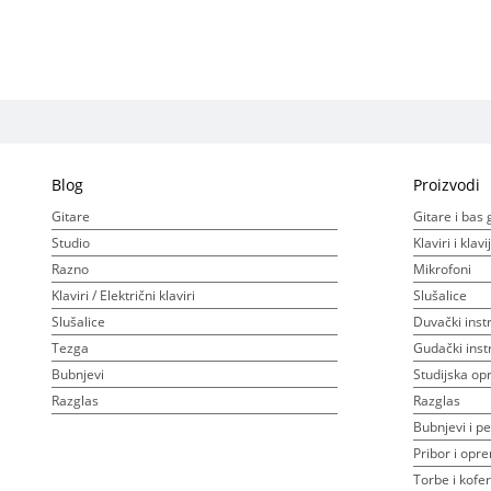
Blog
Proizvodi
Gitare
Gitare i bas 
Studio
Klaviri i klav
Razno
Mikrofoni
Klaviri / Električni klaviri
Slušalice
Slušalice
Duvački inst
Tezga
Gudački inst
Bubnjevi
Studijska o
Razglas
Razglas
Bubnjevi i pe
Pribor i opr
Torbe i kofer