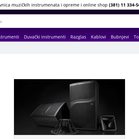
vnica muzičkih instrumenata i opreme i online shop
(381) 11 334-5
strumenti
Duvački instrumenti
Razglas
Kablovi
Bubnjevi
To