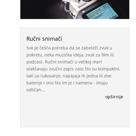
Ručni snimači
Sve je češća potreba da se zabeleži zvuk u
pokretu, neka muzička ideja, zvuk za film ili
podcast. Ručni snimači u velikoj meri
olakšavaju zvučni zapis zato što su kompaktni,
laki za rukovanje, napajaja ih jedna ili dve
baterije i ono što im je i namena - imaju
odličan...
opširnije