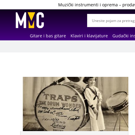
Muzički instrumenti i oprema – proda
Gitare i bas gitare
Klaviri i klavijature
Gudački in