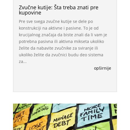
Zvučne kutije: Šta treba znati pre
kupovine
Pre sve svega zvučne kutije se dele po
konstrukciji na aktivne i pasivne. To je od
krucijalnog značaja da biste znali da li vam je
potrebna pasivna ili aktivna mikseta ukoliko
želite da nabavite zvučnike za sviranje ili
ukoliko želite da zvučnici budu deo sistema
za...
opširnije