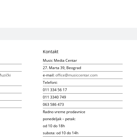
Kontakt
Music Media Centar
27. Marta 39, Beograd
uzički
e-mail:
office@musiccentar.com
Telefoni:
011 334 56 17
011 3340 749
063 586 473
Radno vreme prodavnice
ponedeljak – petak:
od 10 do 18h
subota: od 10 do 14h