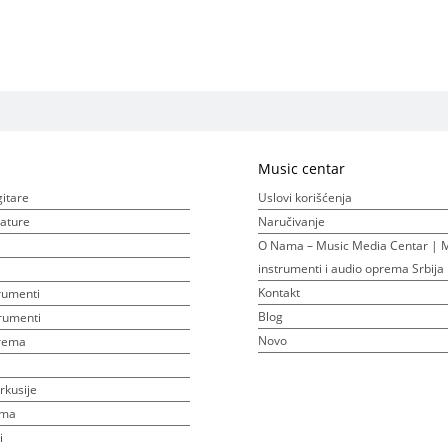
Music centar
gitare
Uslovi korišćenja
ijature
Naručivanje
O Nama – Music Media Centar | M
instrumenti i audio oprema Srbija
Kontakt
rumenti
Blog
rumenti
Novo
prema
rkusije
ema
i