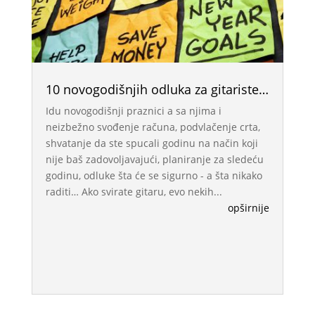
10 novogodišnjih odluka za gitariste…
Idu novogodišnji praznici a sa njima i
neizbežno svođenje računa, podvlačenje crta,
shvatanje da ste spucali godinu na način koji
nije baš zadovoljavajući, planiranje za sledeću
godinu, odluke šta će se sigurno - a šta nikako
raditi… Ako svirate gitaru, evo nekih...
opširnije