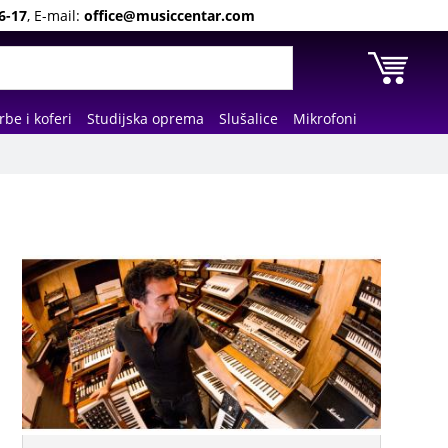
6-17
, E-mail:
office@musiccentar.com
rbe i koferi
Studijska oprema
Slušalice
Mikrofoni