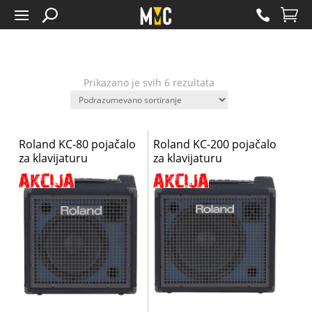
Prikazano je svih 6 rezultata
Roland KC-80 pojačalo
Roland KC-200 pojačalo
za klavijaturu
za klavijaturu