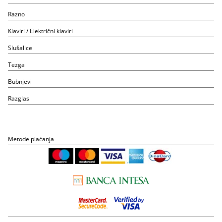
Razno
Klaviri / Električni klaviri
Slušalice
Tezga
Bubnjevi
Razglas
Metode plaćanja