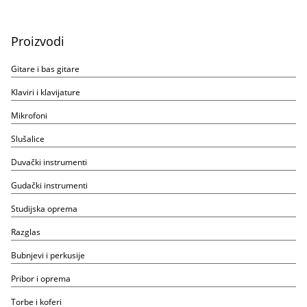
Proizvodi
Gitare i bas gitare
Klaviri i klavijature
Mikrofoni
Slušalice
Duvački instrumenti
Gudački instrumenti
Studijska oprema
Razglas
Bubnjevi i perkusije
Pribor i oprema
Torbe i koferi