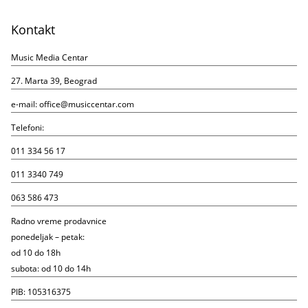
Kontakt
Music Media Centar
27. Marta 39, Beograd
e-mail:
office@musiccentar.com
Telefoni:
011 334 56 17
011 3340 749
063 586 473
Radno vreme prodavnice
ponedeljak – petak:
od 10 do 18h
subota: od 10 do 14h
PIB: 105316375