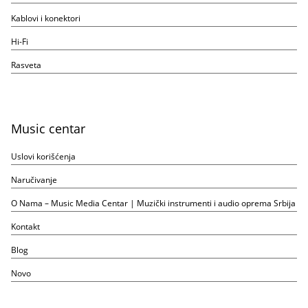
Kablovi i konektori
Hi-Fi
Rasveta
Music centar
Uslovi korišćenja
Naručivanje
O Nama – Music Media Centar | Muzički instrumenti i audio oprema Srbija
Kontakt
Blog
Novo