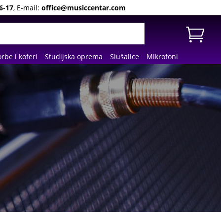
6-17
, E-mail:
office@musiccentar.com
rbe i koferi
Studijska oprema
Slušalice
Mikrofoni