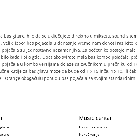
je bas gitare, bilo da se uključujete direktno u miksetu, sound sitem
Veliki izbor bas pojacala u danasnje vreme nam donosi razlicite kva
as pojačala su jednostavno nezamenljiva. Za početnike postoje mal
bilo kada i bilo gde. Opet ako svirate mala bas kombo pojačala, pože
s pojačala u kombo verzijama dolaze sa zvučnikom u prečniku od 1x 8
ne kutije za bas glavu moze da bude od 1 x 15 inča, 4 x 10, ili čak 
ke i Orange obogaćuju ponudu bas pojačala sa svojim standardnim
i
Music centar
gitare
Uslovi korišćenja
ijature
Naručivanje