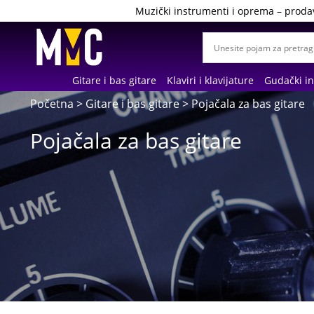
Muzički instrumenti i oprema – proda
Gitare i bas gitare
Klaviri i klavijature
Gudački i
Početna
>
Gitare i bas gitare
> Pojačala za bas gitare
Pojačala za bas gitare