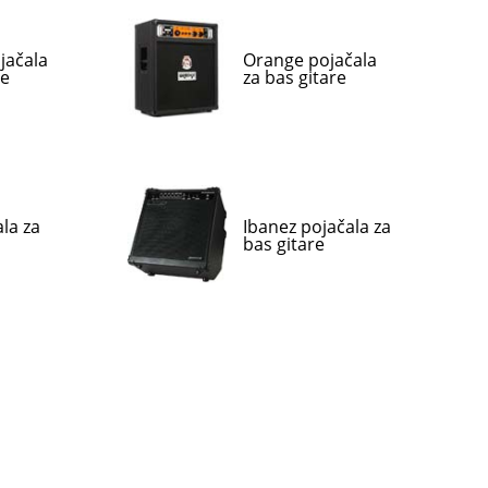
jačala
Orange pojačala
re
za bas gitare
la za
Ibanez pojačala za
bas gitare