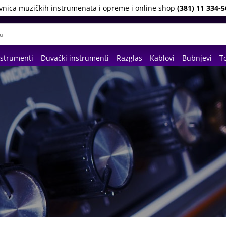
vnica muzičkih instrumenata i opreme i online shop
(381) 11 334-5
nstrumenti
Duvački instrumenti
Razglas
Kablovi
Bubnjevi
To