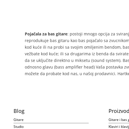
Pojačala za bas gitare
: postoji mnogo opcija za sviran
reprodukuje bas gitaru kao bas pojačalo sa zvucnikom. 
kod kuće ili na probi sa svojim omiljenim bendom, b
vežbate kod kuće; ili sa drugarima iz benda da svirate 
da se uključite direktno u miksetu (sound system). Ba
odnosno glavu (bass amplifier head) Vaša postavka zvuč
možete da probate kod nas, u našoj prodavnici. Hart
Blog
Proizvod
Gitare
Gitare i bas 
Studio
Klaviri i klav