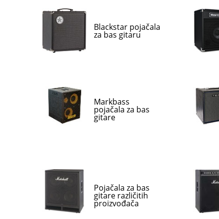
Blackstar pojačala
za bas gitaru
Markbass
pojačala za bas
gitare
Pojačala za bas
gitare različitih
proizvođača