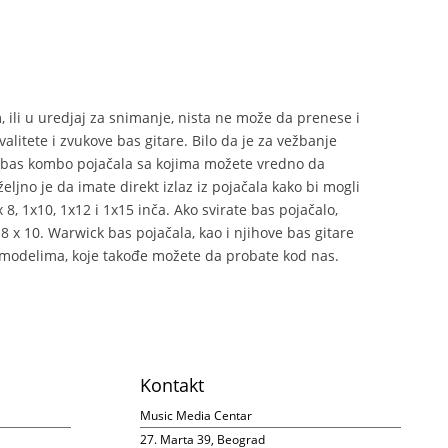
, ili u uredjaj za snimanje, nista ne može da prenese i
litete i zvukove bas gitare. Bilo da je za vežbanje
a bas kombo pojačala sa kojima možete vredno da
ljno je da imate direkt izlaz iz pojačala kako bi mogli
, 1x10, 1x12 i 1x15 inča. Ako svirate bas pojačalo,
8 x 10. Warwick bas pojačala, kao i njihove bas gitare
 modelima, koje takođe možete da probate kod nas.
Kontakt
Music Media Centar
27. Marta 39, Beograd