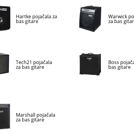
Hartke pojačala za
Warwick po
bas gitare
za bas gita
Tech21 pojačala
Boss pojača
za bas gitare
bas gitare
Marshall pojačala
za bas gitare