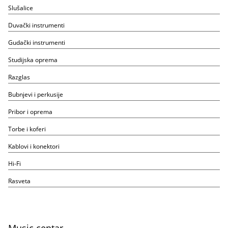
Slušalice
Duvački instrumenti
Gudački instrumenti
Studijska oprema
Razglas
Bubnjevi i perkusije
Pribor i oprema
Torbe i koferi
Kablovi i konektori
Hi-Fi
Rasveta