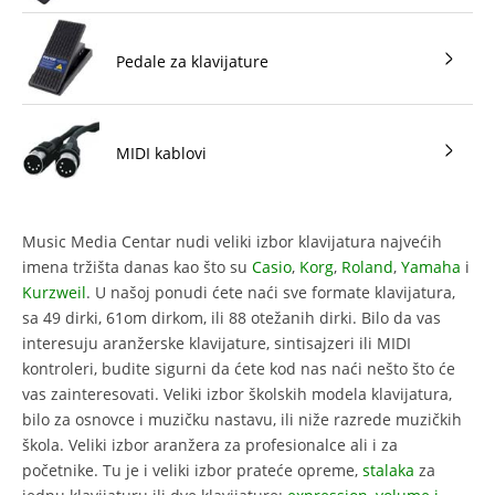
Pedale za klavijature
MIDI kablovi
Music Media Centar nudi veliki izbor klavijatura najvećih
imena tržišta danas kao što su
Casio
,
Korg
,
Roland
,
Yamaha
i
Kurzweil
. U našoj ponudi ćete naći sve formate klavijatura,
sa 49 dirki, 61om dirkom, ili 88 otežanih dirki. Bilo da vas
interesuju aranžerske klavijature, sintisajzeri ili MIDI
kontroleri, budite sigurni da ćete kod nas naći nešto što će
vas zainteresovati. Veliki izbor školskih modela klavijatura,
bilo za osnovce i muzičku nastavu, ili niže razrede muzičkih
škola. Veliki izbor aranžera za profesionalce ali i za
početnike. Tu je i veliki izbor prateće opreme,
stalaka
za