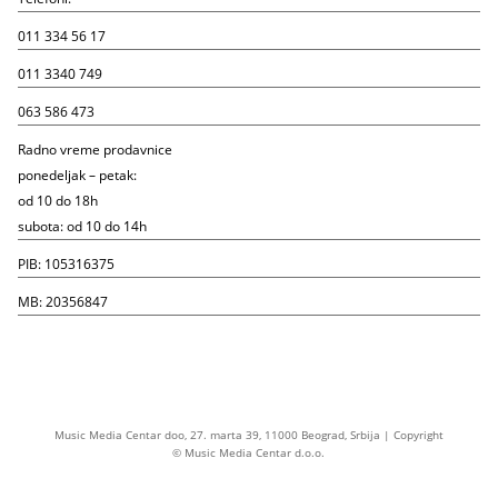
011 334 56 17
011 3340 749
063 586 473
Radno vreme prodavnice
ponedeljak – petak:
od 10 do 18h
subota: od 10 do 14h
PIB: 105316375
MB: 20356847
Music Media Centar doo, 27. marta 39, 11000 Beograd, Srbija | Copyright
© Music Media Centar d.o.o.