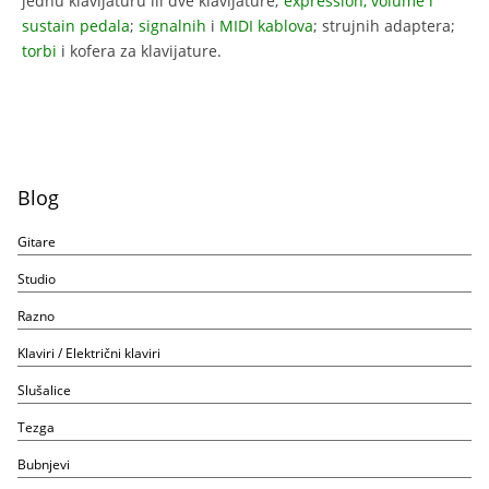
jednu klavijaturu ili dve klavijature;
expression, volume i
sustain pedala
;
signalnih
i
MIDI kablova
; strujnih adaptera;
torbi
i kofera za klavijature.
Blog
Gitare
Studio
Razno
Klaviri / Električni klaviri
Slušalice
Tezga
Bubnjevi