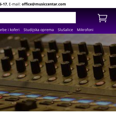
6-17
, E-mail:
office@musiccentar.com
rbe i koferi
Studijska oprema
Slušalice
Mikrofoni