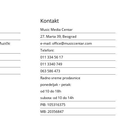
Kontakt
Music Media Centar
27. Marta 39, Beograd
uzički
e-mail:
office@musiccentar.com
Telefoni:
011 334 56 17
011 3340 749
063 586 473
Radno vreme prodavnice
ponedeljak – petak:
od 10 do 18h
subota: od 10 do 14h
PIB: 105316375
MB: 20356847