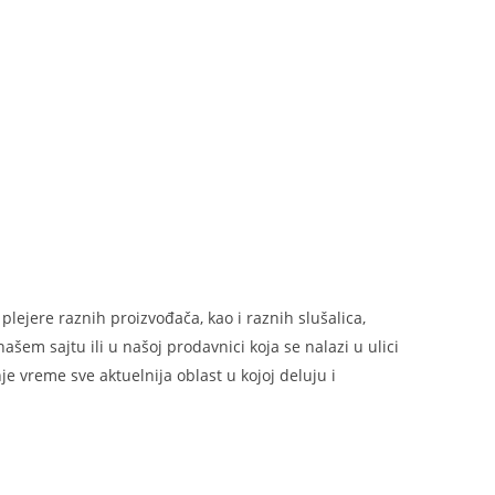
lejere raznih proizvođača, kao i raznih slušalica,
šem sajtu ili u našoj prodavnici koja se nalazi u ulici
e vreme sve aktuelnija oblast u kojoj deluju i