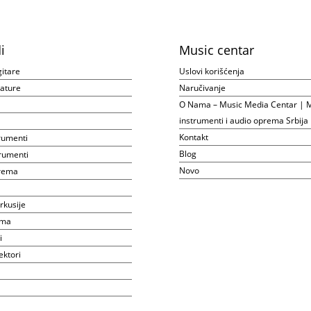
i
Music centar
gitare
Uslovi korišćenja
ijature
Naručivanje
O Nama – Music Media Centar | M
instrumenti i audio oprema Srbija
Kontakt
rumenti
Blog
rumenti
Novo
prema
rkusije
ema
i
ektori