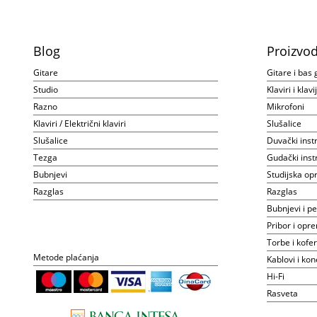
Blog
Proizvod
Gitare
Gitare i bas 
Studio
Klaviri i klav
Razno
Mikrofoni
Klaviri / Električni klaviri
Slušalice
Slušalice
Duvački inst
Tezga
Gudački inst
Bubnjevi
Studijska o
Razglas
Razglas
Bubnjevi i pe
Pribor i opr
Torbe i kofer
Metode plaćanja
Kablovi i kon
Hi-Fi
Rasveta