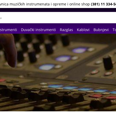
vnica muzičkih instrumenata i opreme i online shop
(381) 11 334-5
nstrumenti
Duvački instrumenti
Razglas
Kablovi
Bubnjevi
To