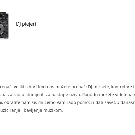
DJ plejeri
aći veliki izbor! Kod nas možete pronaći DJ miksete, kontrolore i p
a za rad u studiju ili za nastupe uživo. Ponudu možete videti na na
mi, obratite nam se, mi ćemo Vam rado pomoći i dati savet.U današnj
muziciranja i bavljenja muzikom.