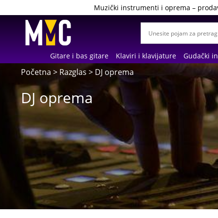
Muzički instrumenti i oprema – proda
Gitare i bas gitare
Klaviri i klavijature
Gudački i
Početna
>
Razglas
> DJ oprema
DJ oprema