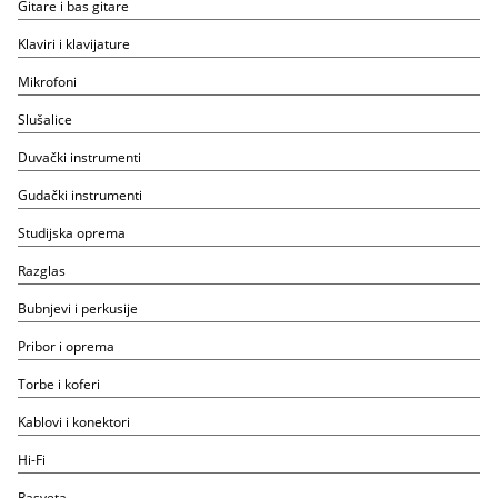
Gitare i bas gitare
Klaviri i klavijature
Mikrofoni
Slušalice
Duvački instrumenti
Gudački instrumenti
Studijska oprema
Razglas
Bubnjevi i perkusije
Pribor i oprema
Torbe i koferi
Kablovi i konektori
Hi-Fi
Rasveta