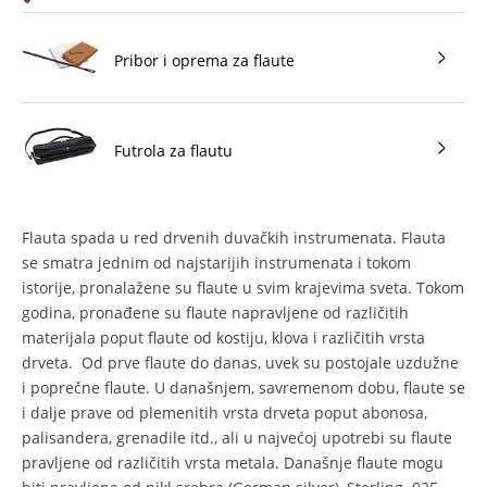
Pribor i oprema za flaute
Futrola za flautu
Flauta spada u red drvenih duvačkih instrumenata. Flauta
se smatra jednim od najstarijih instrumenata i tokom
istorije, pronalažene su flaute u svim krajevima sveta. Tokom
godina, pronađene su flaute napravljene od različitih
materijala poput flaute od kostiju, klova i različitih vrsta
drveta. Od prve flaute do danas, uvek su postojale uzdužne
i poprečne flaute. U današnjem, savremenom dobu, flaute se
i dalje prave od plemenitih vrsta drveta poput abonosa,
palisandera, grenadile itd., ali u najvećoj upotrebi su flaute
pravljene od različitih vrsta metala. Današnje flaute mogu