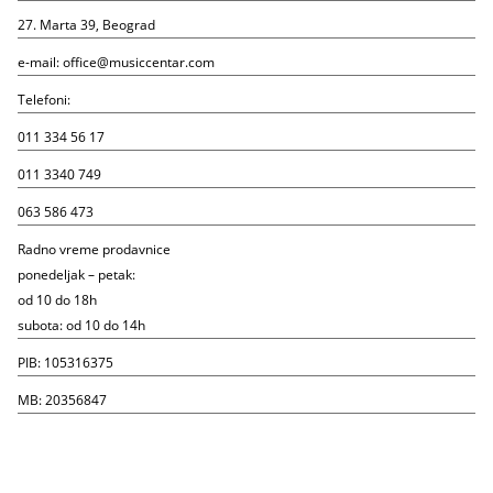
27. Marta 39, Beograd
e-mail:
office@musiccentar.com
Telefoni:
011 334 56 17
011 3340 749
063 586 473
Radno vreme prodavnice
ponedeljak – petak:
od 10 do 18h
subota: od 10 do 14h
PIB: 105316375
MB: 20356847