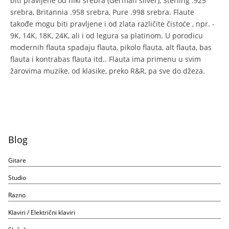
biti pravljene od nikl srebra (German silver), Sterling .925
srebra, Britannia .958 srebra, Pure .998 srebra. Flaute
takođe mogu biti pravljene i od zlata različite čistoće , npr. -
9K, 14K, 18K, 24K, ali i od legura sa platinom. U porodicu
modernih flauta spadaju flauta, pikolo flauta, alt flauta, bas
flauta i kontrabas flauta itd.. Flauta ima primenu u svim
žarovima muzike, od klasike, preko R&R, pa sve do džeza.
Blog
Gitare
Studio
Razno
Klaviri / Električni klaviri