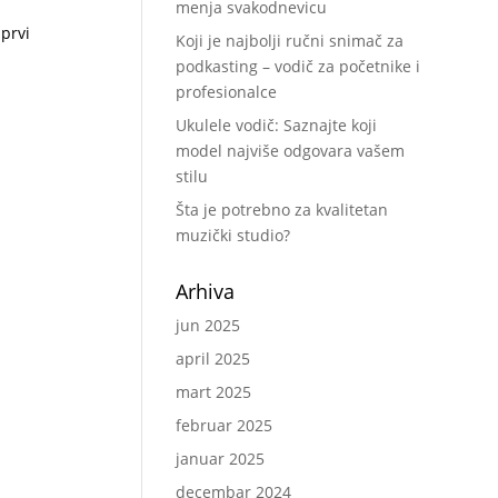
menja svakodnevicu
prvi
Koji je najbolji ručni snimač za
podkasting – vodič za početnike i
profesionalce
Ukulele vodič: Saznajte koji
model najviše odgovara vašem
stilu
Šta je potrebno za kvalitetan
muzički studio?
Arhiva
jun 2025
april 2025
mart 2025
februar 2025
januar 2025
decembar 2024