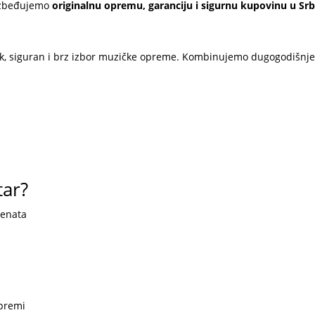
ezbeđujemo
originalnu opremu, garanciju i sigurnu kupovinu u Srbi
k, siguran i brz izbor muzičke opreme. Kombinujemo dugogodišnje
tar?
menata
opremi