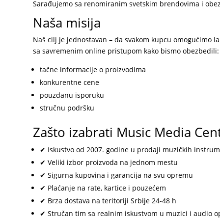
Sarađujemo sa renomiranim svetskim brendovima i ob
Naša misija
Naš cilj je jednostavan – da svakom kupcu omogućimo la
sa savremenim online pristupom kako bismo obezbedili:
tačne informacije o proizvodima
konkurentne cene
pouzdanu isporuku
stručnu podršku
Zašto izabrati Music Media Cen
✔ Iskustvo od 2007. godine u prodaji muzičkih instru
✔ Veliki izbor proizvoda na jednom mestu
✔ Sigurna kupovina i garancija na svu opremu
✔ Plaćanje na rate, kartice i pouzećem
✔ Brza dostava na teritoriji Srbije 24-48 h
✔ Stručan tim sa realnim iskustvom u muzici i audio 