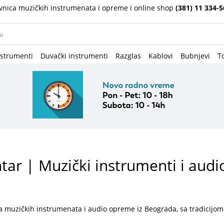
vnica muzičkih instrumenata i opreme i online shop
(381) 11 334-5
nstrumenti
Duvački instrumenti
Razglas
Kablovi
Bubnjevi
To
ar | Muzički instrumenti i audi
a muzičkih instrumenata i audio opreme iz Beograda, sa tradicijom