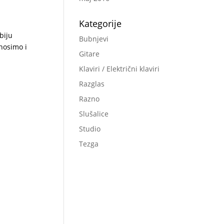
Kategorije
biju
Bubnjevi
nosimo i
Gitare
Klaviri / Električni klaviri
Razglas
Razno
Slušalice
Studio
Tezga