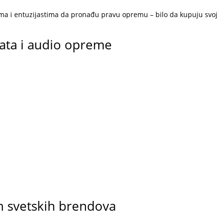
a i entuzijastima da pronađu pravu opremu – bilo da kupuju svoj 
nata i audio opreme
h svetskih brendova