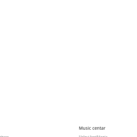
Music centar
gitare
Uslovi korišćenja