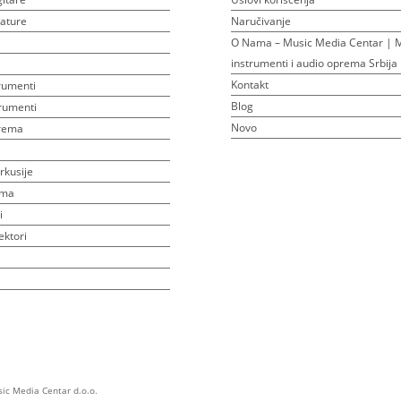
ijature
Naručivanje
O Nama – Music Media Centar | M
instrumenti i audio oprema Srbija
Kontakt
rumenti
Blog
rumenti
Novo
prema
rkusije
ema
i
ektori
sic Media Centar d.o.o.