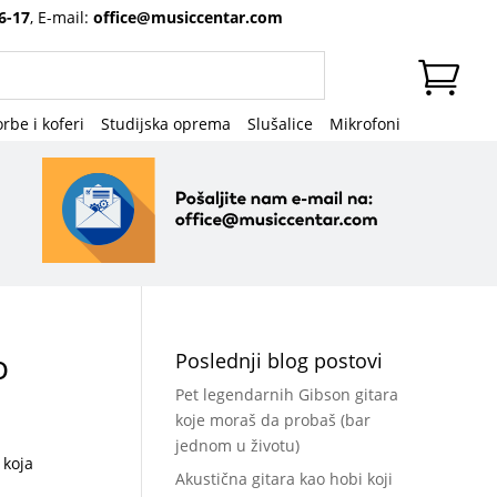
6-17
, E-mail:
office@musiccentar.com
rbe i koferi
Studijska oprema
Slušalice
Mikrofoni
o
Poslednji blog postovi
Pet legendarnih Gibson gitara
koje moraš da probaš (bar
jednom u životu)
 koja
Akustična gitara kao hobi koji