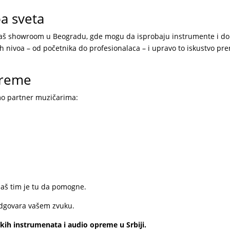
ba sveta
 naš showroom u Beogradu, gde mogu da isprobaju instrumente i do
 nivoa – od početnika do profesionalaca – i upravo to iskustvo pre
preme
mo partner muzičarima:
naš tim je tu da pomogne.
 odgovara vašem zvuku.
ih instrumenata i audio opreme u Srbiji.