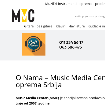
Muzički instrumenti i oprema – proda
Gitare i bas gitare
Klaviri i klavijature
Gudački i
O Nama – Music Media Cent
oprema Srbija
Music Media Centar (MMC)
je specijalizovana prodavnic
traje
od 2007. godine.