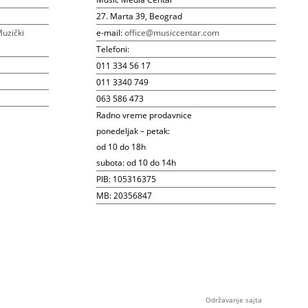
27. Marta 39, Beograd
uzički
e-mail:
office@musiccentar.com
Telefoni:
011 334 56 17
011 3340 749
063 586 473
Radno vreme prodavnice
ponedeljak – petak:
od 10 do 18h
subota: od 10 do 14h
PIB: 105316375
MB: 20356847
Održavanje sajta