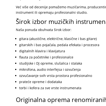
Već više od decenije pomažemo muzičarima, producentim
instrument ili opremaju profesionalni studio.
Širok izbor muzičkih instrume
Naša ponuda obuhvata širok izbor:
gitara (akustične, električne, klasične i bas gitare)
gitarskih i bas pojačala, pedala efekata i procesora
digitalnih klavira i klavijatura
flauta za početnike i profesionalce
studijske i DJ opreme,
slušalica i stalaka
mikrofona
,
audio interfejsa
i ozvučenja
ozvučavanje svih vrsta prostora profesionalno
prateće opreme i dodataka
torbi i kofera za sve vrste instrumenata
Originalna oprema renomirani