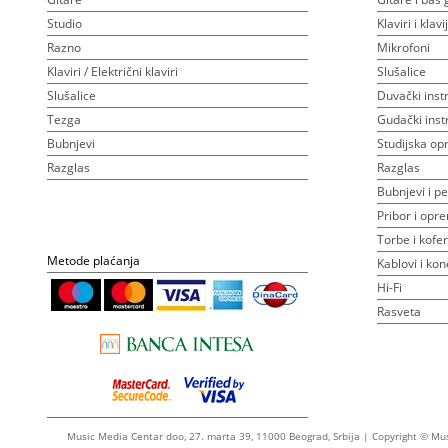
Studio
Klaviri i klav
Razno
Mikrofoni
Klaviri / Električni klaviri
Slušalice
Slušalice
Duvački inst
Tezga
Gudački inst
Bubnjevi
Studijska o
Razglas
Razglas
Bubnjevi i pe
Pribor i opr
Torbe i kofer
Metode plaćanja
Kablovi i kon
Hi-Fi
Rasveta
Music Media Centar doo, 27. marta 39, 11000 Beograd, Srbija | Copyright © Mu