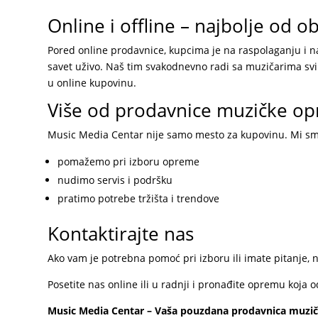
Online i offline – najbolje od o
Pored online prodavnice, kupcima je na raspolaganju i
savet uživo. Naš tim svakodnevno radi sa muzičarima svih
u online kupovinu.
Više od prodavnice muzičke o
Music Media Centar nije samo mesto za kupovinu. Mi s
pomažemo pri izboru opreme
nudimo servis i podršku
pratimo potrebe tržišta i trendove
Kontaktirajte nas
Ako vam je potrebna pomoć pri izboru ili imate pitanje, 
Posetite nas online ili u radnji i pronađite opremu koja
Music Media Centar – Vaša pouzdana prodavnica muzičk