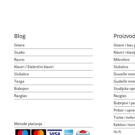
Blog
Proizvod
Gitare
Gitare i bas 
Studio
Klaviri i klav
Razno
Mikrofoni
Klaviri / Električni klaviri
Slušalice
Slušalice
Duvački inst
Tezga
Gudački inst
Bubnjevi
Studijska o
Razglas
Razglas
Bubnjevi i pe
Pribor i opr
Torbe i kofer
Metode plaćanja
Kablovi i kon
Hi-Fi