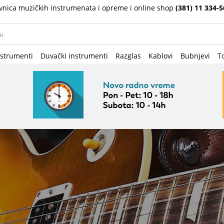
vnica muzičkih instrumenata i opreme i online shop
(381) 11 334-5
nstrumenti
Duvački instrumenti
Razglas
Kablovi
Bubnjevi
To