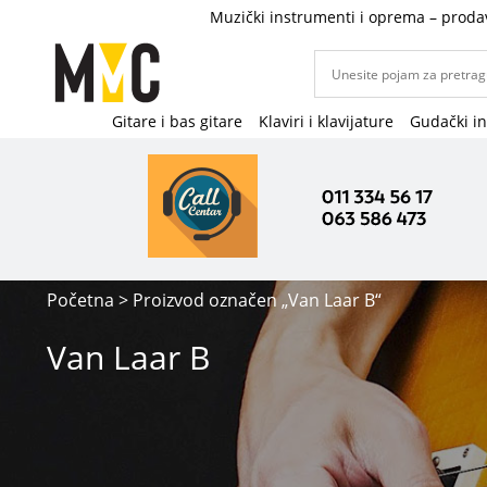
Muzički instrumenti i oprema – proda
Gitare i bas gitare
Klaviri i klavijature
Gudački i
Početna
> Proizvod označen „Van Laar B“
Van Laar B