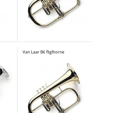
Van Laar B6 fliglhorne