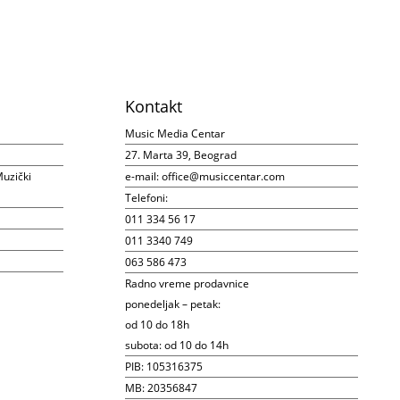
Kontakt
Music Media Centar
27. Marta 39, Beograd
uzički
e-mail:
office@musiccentar.com
Telefoni:
011 334 56 17
011 3340 749
063 586 473
Radno vreme prodavnice
ponedeljak – petak:
od 10 do 18h
subota: od 10 do 14h
PIB: 105316375
MB: 20356847