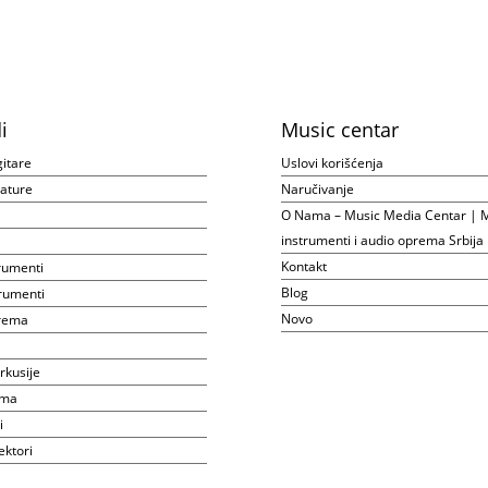
i
Music centar
gitare
Uslovi korišćenja
ijature
Naručivanje
O Nama – Music Media Centar | M
instrumenti i audio oprema Srbija
Kontakt
rumenti
Blog
rumenti
Novo
prema
rkusije
ema
i
ektori