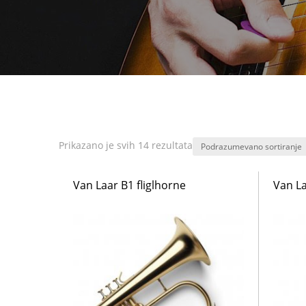
Prikazano je svih 14 rezultata
Van Laar B1 fliglhorne
Van La