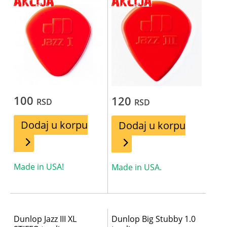
100
120
RSD
RSD
Dodaj u korpu
Dodaj u korpu
Made in USA!
Made in USA.
Dunlop Jazz III XL
Dunlop Big Stubby 1.0