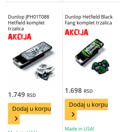
Dunlop JPH01T088
Dunlop Hetfield Black
Hetfield komplet
Fang komplet trzalica
trzalica
1.698
RSD
1.749
RSD
Dodaj u korpu
Dodaj u korpu
Made in USA!