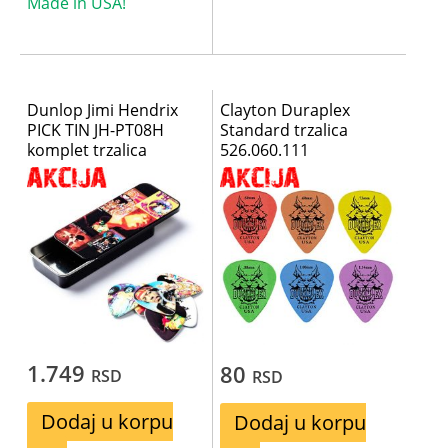
Made in USA!
Dunlop Jimi Hendrix
Clayton Duraplex
PICK TIN JH-PT08H
Standard trzalica
komplet trzalica
526.060.111
1.749
80
RSD
RSD
Dodaj u korpu
Dodaj u korpu