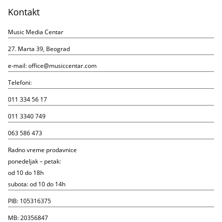
Kontakt
Music Media Centar
27. Marta 39, Beograd
e-mail:
office@musiccentar.com
Telefoni:
011 334 56 17
011 3340 749
063 586 473
Radno vreme prodavnice
ponedeljak – petak:
od 10 do 18h
subota: od 10 do 14h
PIB: 105316375
MB: 20356847