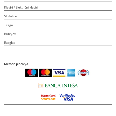
Klaviri / Električni klaviri
Slušalice
Tezga
Bubnjevi
Razglas
Metode plaćanja