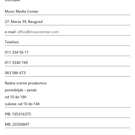
Music Media Centar
27. Marta 39, Beograd
e-mail:
office@musiccentar.com
Telefoni:
011 334 56 17
011 3340 749
063 586 473
Radno vreme prodavnice
ponedeljak – petak:
od 10 do 18h
subota: od 10 do 14h
PIB: 105316375
MB: 20356847