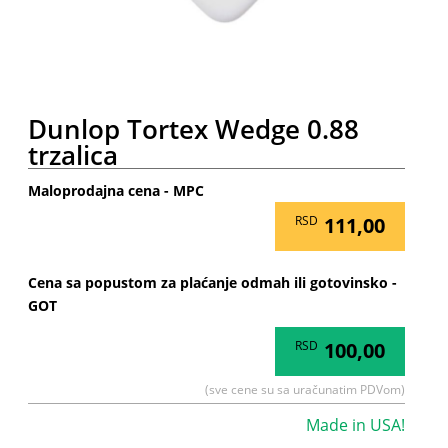
Dunlop Tortex Wedge 0.88
trzalica
Maloprodajna cena - MPC
RSD
111,00
Cena sa popustom za plaćanje odmah ili gotovinsko -
GOT
RSD
100,00
(sve cene su sa uračunatim PDVom)
Made in USA!