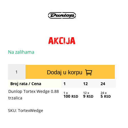
Na zalihama
Dunlop
Dodaj u korpu
Tortex
Wedge
Broj rata / Cena
1
12
24
0.88
Dunlop Tortex Wedge 0.88
trzalica
1 x
12 x
24 x
100
9
5
RSD
RSD
RSD
trzalica
količina
SKU: TortexWedge