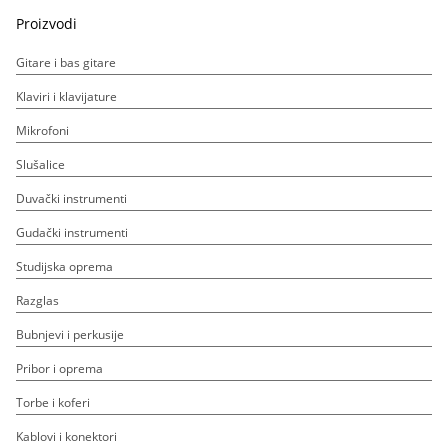
Proizvodi
Gitare i bas gitare
Klaviri i klavijature
Mikrofoni
Slušalice
Duvački instrumenti
Gudački instrumenti
Studijska oprema
Razglas
Bubnjevi i perkusije
Pribor i oprema
Torbe i koferi
Kablovi i konektori