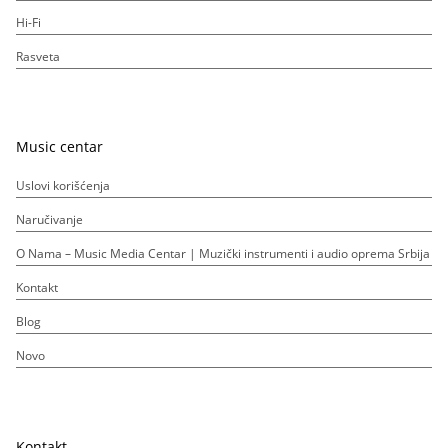
Hi-Fi
Rasveta
Music centar
Uslovi korišćenja
Naručivanje
O Nama – Music Media Centar | Muzički instrumenti i audio oprema Srbija
Kontakt
Blog
Novo
Kontakt