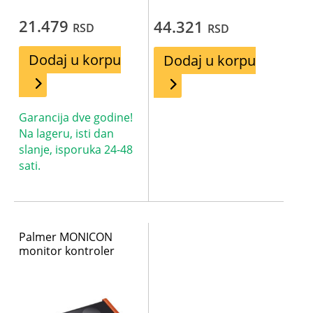
21.479
44.321
RSD
RSD
Dodaj u korpu
Dodaj u korpu
Garancija dve godine!
Na lageru, isti dan
slanje, isporuka 24-48
sati.
Palmer MONICON
monitor kontroler