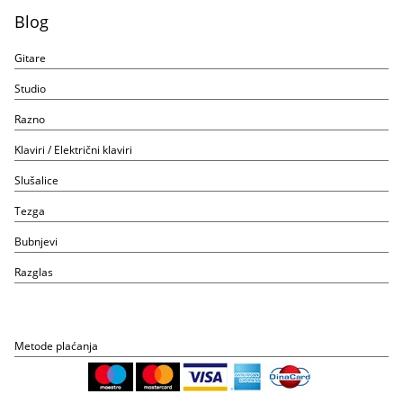
Blog
Gitare
Studio
Razno
Klaviri / Električni klaviri
Slušalice
Tezga
Bubnjevi
Razglas
Metode plaćanja