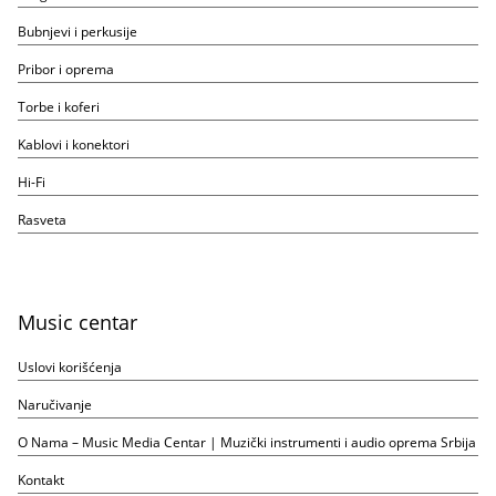
Bubnjevi i perkusije
Pribor i oprema
Torbe i koferi
Kablovi i konektori
Hi-Fi
Rasveta
Music centar
Uslovi korišćenja
Naručivanje
O Nama – Music Media Centar | Muzički instrumenti i audio oprema Srbija
Kontakt