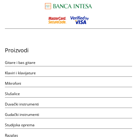
Proizvodi
Gitare i bas gitare
Klaviri i klavijature
Mikrofoni
Slušalice
Duvački instrumenti
Gudački instrumenti
Studijska oprema
Razglas