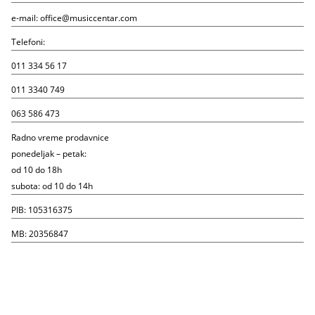
e-mail:
office@musiccentar.com
Telefoni:
011 334 56 17
011 3340 749
063 586 473
Radno vreme prodavnice
ponedeljak – petak:
od 10 do 18h
subota: od 10 do 14h
PIB: 105316375
MB: 20356847