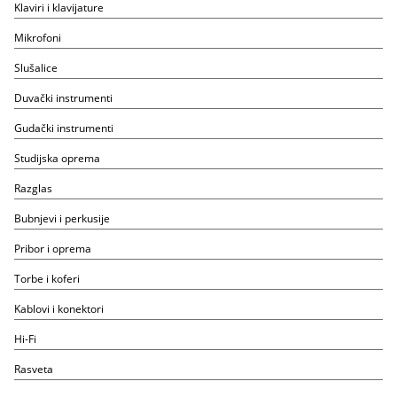
Klaviri i klavijature
Mikrofoni
Slušalice
Duvački instrumenti
Gudački instrumenti
Studijska oprema
Razglas
Bubnjevi i perkusije
Pribor i oprema
Torbe i koferi
Kablovi i konektori
Hi-Fi
Rasveta