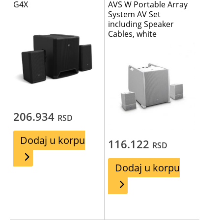
G4X
AVS W Portable Array
System AV Set
including Speaker
Cables, white
206.934
RSD
Dodaj u korpu
116.122
RSD
Dodaj u korpu