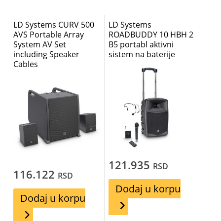
LD Systems CURV 500
LD Systems
AVS Portable Array
ROADBUDDY 10 HBH 2
System AV Set
B5 portabl aktivni
including Speaker
sistem na baterije
Cables
121.935
RSD
116.122
RSD
Dodaj u korpu
Dodaj u korpu