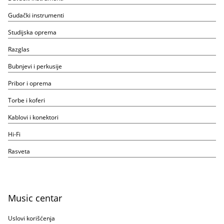
Gudački instrumenti
Studijska oprema
Razglas
Bubnjevi i perkusije
Pribor i oprema
Torbe i koferi
Kablovi i konektori
Hi-Fi
Rasveta
Music centar
Uslovi korišćenja