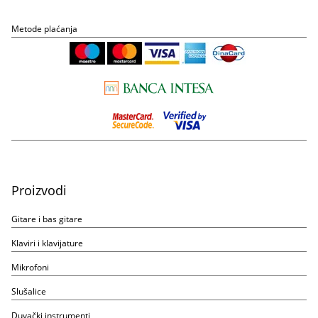
Metode plaćanja
Proizvodi
Gitare i bas gitare
Klaviri i klavijature
Mikrofoni
Slušalice
Duvački instrumenti