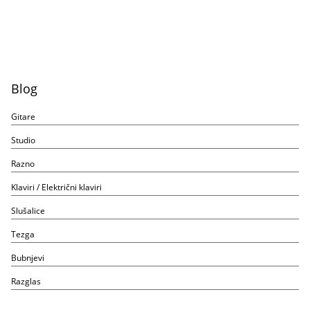
Blog
Gitare
Studio
Razno
Klaviri / Električni klaviri
Slušalice
Tezga
Bubnjevi
Razglas