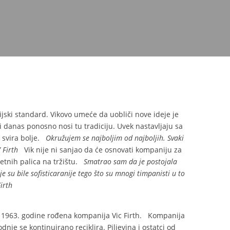
jski standard. Vikovo umeće da uobliči nove ideje je
 i danas ponosno nosi tu tradiciju. Uvek nastavljaju sa
a svira bolje.
Okružujem se najboljim od najboljih. Svaki
 Firth
Vik nije ni sanjao da će osnovati kompaniju za
tetnih palica na tržištu.
Smatrao sam da je postojala
e su bile sofisticaranije tego što su mnogi timpanisti u to
irth
 je 1963. godine rođena kompanija Vic Firth. Kompanija
nje se kontinuirano reciklira. Piljevina i ostatci od