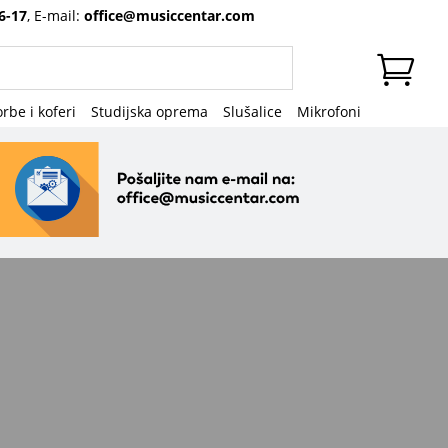
6-17
, E-mail:
office@musiccentar.com
rbe i koferi
Studijska oprema
Slušalice
Mikrofoni