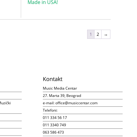
Made in USA!
1
2
→
Kontakt
Music Media Centar
27. Marta 39, Beograd
uzički
e-mail:
office@musiccentar.com
Telefoni:
011 334 56 17
011 3340 749
063 586 473