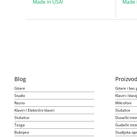
Made in USA!
Made 
Blog
Proizvod
Gitare
Gitare i bas 
Studio
Klaviri i klav
Razno
Mikrofoni
Klaviri / Električni klaviri
Slušalice
Slušalice
Duvački inst
Tezga
Gudački inst
Bubnjevi
Studijska o