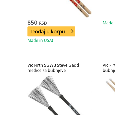
850
Made 
RSD
Dodaj u korpu
Made in USA!
Vic Firth SGWB Steve Gadd
Vic Fi
metlice za bubnjeve
bubnj