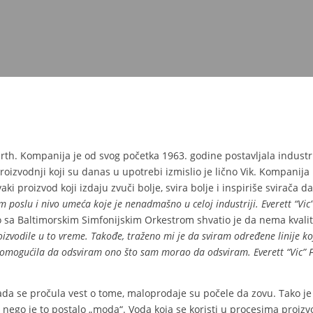
rth. Kompanija je od svog početka 1963. godine postavljala industri
roizvodnji koji su danas u upotrebi izmislio je lično Vik. Kompanija
ki proizvod koji izdaju zvuči bolje, svira bolje i inspiriše svirača d
poslu i nivo umeća koje je nenadmašno u celoj industriji. Everett “Vic”
rao sa Baltimorskim Simfonijskim Orkestrom shvatio je da nema kvali
izvodile u to vreme. Takođe, traženo mi je da sviram određene linije koj
i omogućila da odsviram ono što sam morao da odsviram. Everett “Vic” F
 i kada se pročula vest o tome, maloprodaje su počele da zovu. Tako
 nego je to postalo „moda“. Voda koja se koristi u procesima proizvod