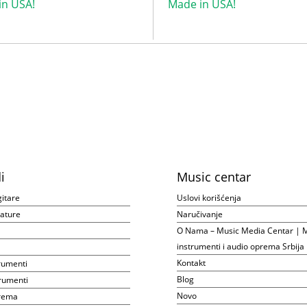
in USA!
Made in USA!
i
Music centar
gitare
Uslovi korišćenja
ijature
Naručivanje
O Nama – Music Media Centar | M
instrumenti i audio oprema Srbija
Kontakt
rumenti
Blog
rumenti
Novo
prema