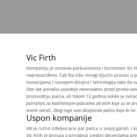
Vic Firth
Kompaniju je osnovao perkusionista i biznismen Vic Fi
neprevaziđeno. Čak šta više, mnogi ključni procesi u p
inovacijama i razvojem dizajna i tehnologija tako da sva
član ove poredice poseduje neverovatnu strast prema svom 
proizvodnju palica, ali tokom 12 godina koliko je svi
potražnja za kvalitetnijim palicama od onih koje su se pro
vreme svirali. Zbog toga sam dizajnirao palicu koja bi m
Uspon kompanije
Vik je ručno izdeljao prvi par palica u svojoj garaži,
Vic Firth je brinula o prirodnoj sredini decenijama pre