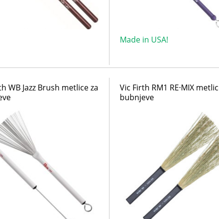
Made in USA!
rth WB Jazz Brush metlice za
Vic Firth RM1 RE·MIX metlic
eve
bubnjeve