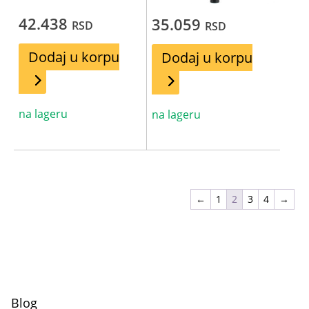
42.438
35.059
RSD
RSD
Dodaj u korpu
Dodaj u korpu
na lageru
na lageru
←
1
2
3
4
→
Blog