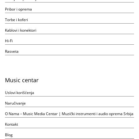
Pribor i oprema
Torbe i koferi
Kablovi i konektori
Hi-Fi
Rasveta
Music centar
Uslovi korišćenja
Naručivanje
O Nama – Music Media Centar | Muzički instrumenti i audio oprema Srbija
Kontakt
Blog