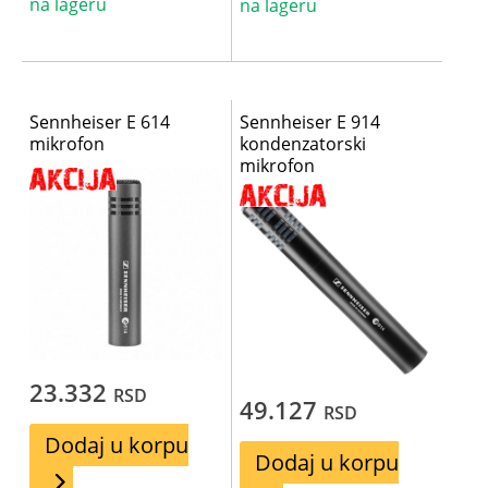
na lageru
na lageru
Sennheiser E 614
Sennheiser E 914
mikrofon
kondenzatorski
mikrofon
23.332
RSD
49.127
RSD
Dodaj u korpu
Dodaj u korpu