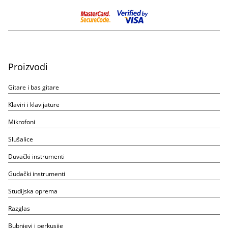
Proizvodi
Gitare i bas gitare
Klaviri i klavijature
Mikrofoni
Slušalice
Duvački instrumenti
Gudački instrumenti
Studijska oprema
Razglas
Bubnjevi i perkusije