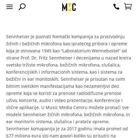
Sennheiser je poznati Nemački kompanija za proizvodnju
žičnih i bežičnih mikrofona kao ipratećeg pribora i opreme
koja je osnovana 1945 kao “Laboratorium Wennebostel” od
strane Prof. Dr. Fritz Sennheiser i decenijama u nazad kreira
svetsko tržiste mikrofona, bežičnih mikrofona, slušalica,
konferencijskih i informacionih sistema, kao i sistema za
bežični in ear monitoskih. Sennheiser je prisutan na svim
bitnim svetskim manifestacijama kao nezamenljivi deo
opreme koja se koristi za prenose radiodifuzne prenose
uživo, koncerte, audio i video prezentacije, konferencije i
slične aplikacije. U Music Media Centru možete pronaći sve
modele Sennheiser žičnih mikrofona, bežičnih mikrofona, in
ear monitorin sistema, slušalica i prateće opreme.
Sennheiser komapanija je za 2017 godinu imala promet od
677 miliona eura sto nam govori koliko su prisutni na