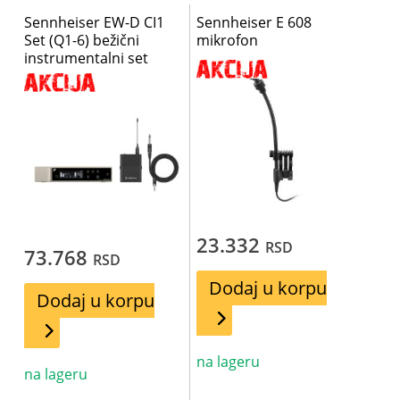
Sennheiser EW-D CI1
Sennheiser E 608
Set (Q1-6) bežični
mikrofon
instrumentalni set
23.332
RSD
73.768
RSD
Dodaj u korpu
Dodaj u korpu
na lageru
na lageru