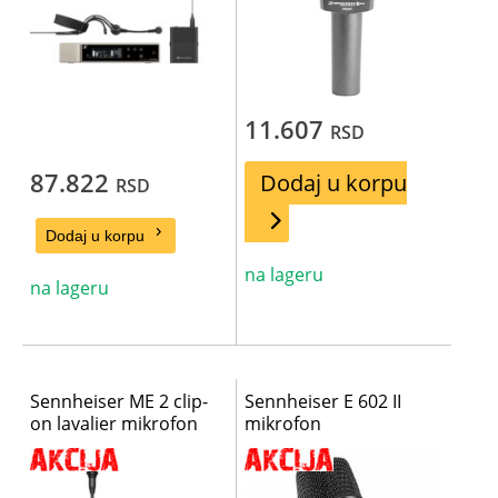
11.607
RSD
87.822
Dodaj u korpu
RSD
Dodaj u korpu
na lageru
na lageru
Sennheiser ME 2 clip-
Sennheiser E 602 II
on lavalier mikrofon
mikrofon