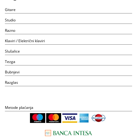
Gitare
Studio
Razno
Klaviri / Električni klaviri
Slušalice
Tezga
Bubnjevi
Razglas
Metode plaćanja