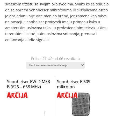
svetskom tržištu sa svojim proizvodima. Svako ko se odlučio
da se opremi Sennheiser mikrofonima ili slušalicama ostao
je dosledan i nije vise menjao brend, jer zamena kao takva
ne postoji. Sennheiser proizvodi imaju primenu kako u
amaterskim uslovima tako i u profesionalnim televizijskim,
terenskim ili studijskim uslovima snimanja, prenosa i
emitovanja audio signala.
Prikaz 21–40 od 66 rezultata
Sennheiser EW-D ME3-
Sennheiser E 609
B (626 – 668 MHz)
mikrofon