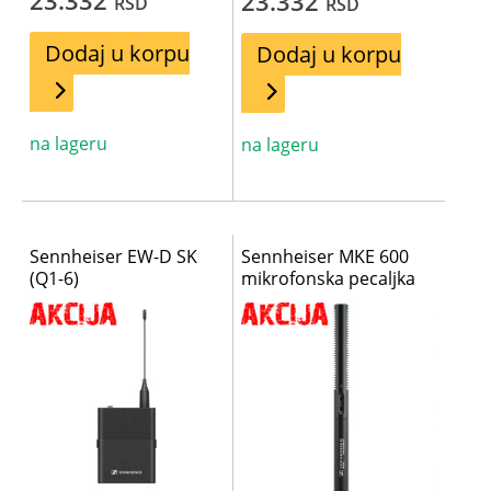
23.332
RSD
RSD
Dodaj u korpu
Dodaj u korpu
na lageru
na lageru
Sennheiser EW-D SK
Sennheiser MKE 600
(Q1-6)
mikrofonska pecaljka