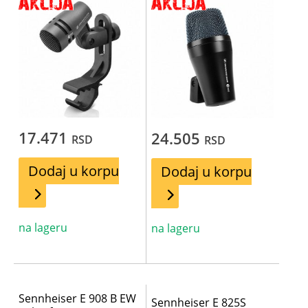
17.471
24.505
RSD
RSD
Dodaj u korpu
Dodaj u korpu
na lageru
na lageru
Sennheiser E 908 B EW
Sennheiser E 825S