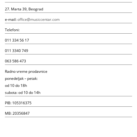
27. Marta 39, Beograd
e-mail:
office@musiccentar.com
Telefoni:
011 334 56 17
011 3340 749
063 586 473
Radno vreme prodavnice
ponedeljak – petak:
od 10 do 18h
subota: od 10 do 14h
PIB: 105316375
MB: 20356847