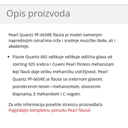
Opis proizvoda
Pearl Quantz PF-665RE flauta je model namenjen
naprednijim sviračima niže i srednje muzičke škole, ali i
akademije.
Flaute Quantz 665 odlikuje odlikuje odlična glava od
sterling 925 srebra i čuveni Pearl Pinless mehanizam
koji flauti daje veliku mehaničku izdržljivost. Pearl
Quantz PF-665RE je flauta sa srebrnom glavom,
posrebrenim telom i mehanizmom, otvorenim
klapnama, E mehanikom i C nogom.
Za više informacija posetite stranicu proizvođača
Pogledajte kompletnu ponudu Pearl flauta!