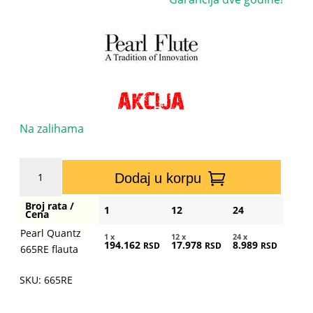
Na zalihama
Pearl
Dodaj u korpu
Quantz
665RE
Broj rata /
1
12
24
flauta
Cena
količina
Pearl Quantz
1 x
12 x
24 x
194.162
17.978
8.989
RSD
RSD
RSD
665RE flauta
SKU: 665RE