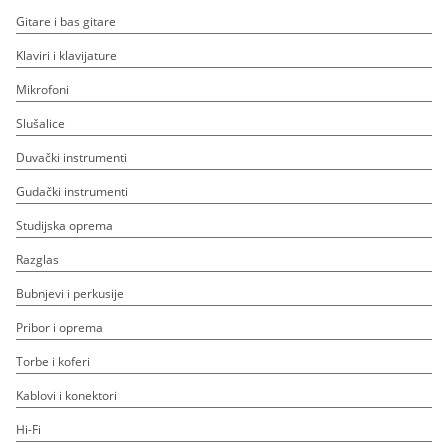
Gitare i bas gitare
Klaviri i klavijature
Mikrofoni
Slušalice
Duvački instrumenti
Gudački instrumenti
Studijska oprema
Razglas
Bubnjevi i perkusije
Pribor i oprema
Torbe i koferi
Kablovi i konektori
Hi-Fi