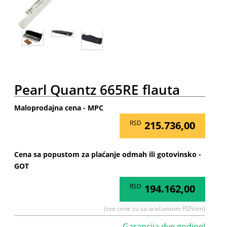
Pearl Quantz 665RE flauta
Maloprodajna cena - MPC
RSD
215.736,00
Cena sa popustom za plaćanje odmah ili gotovinsko -
GOT
RSD
194.162,00
(sve cene su sa uračunatim PDVom)
Garancija dve godine!