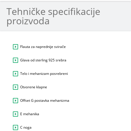
Tehničke specifikacije
proizvoda
Flauta za naprednije svirače
Glava od sterling 925 srebra
Telo i mehanizam posrebreni
Otvorene klapne
Offset G postavka mehanizma
E mehanika
C noga