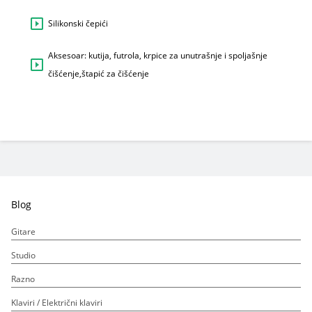
Silikonski čepići
Aksesoar: kutija, futrola, krpice za unutrašnje i spoljašnje
čišćenje,štapić za čišćenje
Blog
Gitare
Studio
Razno
Klaviri / Električni klaviri