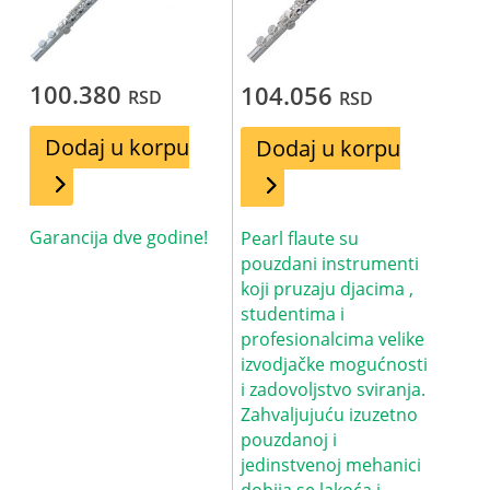
100.380
104.056
RSD
RSD
Dodaj u korpu
Dodaj u korpu
Garancija dve godine!
Pearl flaute su
pouzdani instrumenti
koji pruzaju djacima ,
studentima i
profesionalcima velike
izvodjačke mogućnosti
i zadovoljstvo sviranja.
Zahvaljujuću izuzetno
pouzdanoj i
jedinstvenoj mehanici