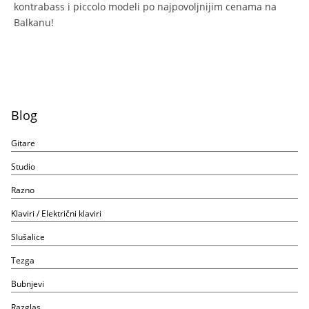
kontrabass i piccolo modeli po najpovoljnijim cenama na
Balkanu!
Blog
Gitare
Studio
Razno
Klaviri / Električni klaviri
Slušalice
Tezga
Bubnjevi
Razglas