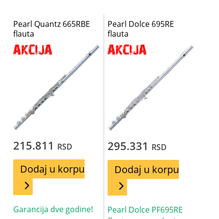
Pearl Quantz 665RBE
Pearl Dolce 695RE
flauta
flauta
215.811
295.331
RSD
RSD
Dodaj u korpu
Dodaj u korpu
Garancija dve godine!
Pearl Dolce PF695RE