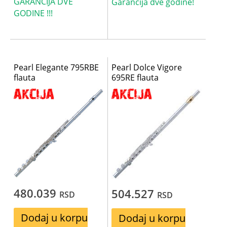
GARANCIJA DVE
Garancija dve godine!
GODINE !!!
Pearl Elegante 795RBE
Pearl Dolce Vigore
flauta
695RE flauta
480.039
504.527
RSD
RSD
Dodaj u korpu
Dodaj u korpu