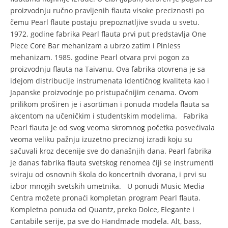
proizvodnju ručno pravljenih flauta visoke preciznosti po
čemu Pearl flaute postaju prepoznatljive svuda u svetu.
1972. godine fabrika Pearl flauta prvi put predstavlja One
Piece Core Bar mehanizam a ubrzo zatim i Pinless
mehanizam. 1985. godine Pearl otvara prvi pogon za
proizvodnju flauta na Taivanu. Ova fabrika otovrena je sa
idejom distribucije instrumenata identičnog kvaliteta kao i
Japanske proizvodnje po pristupačnijim cenama. Ovom
prilikom proširen je i asortiman i ponuda modela flauta sa
akcentom na učeničkim i studentskim modelima. Fabrika
Pearl flauta je od svog veoma skromnog početka posvećivala
veoma veliku pažnju izuzetno preciznoj izradi koju su
sačuvali kroz decenije sve do današnjih dana. Pearl fabrika
je danas fabrika flauta svetskog renomea čiji se instrumenti
sviraju od osnovnih škola do koncertnih dvorana, i prvi su
izbor mnogih svetskih umetnika. U ponudi Music Media
Centra možete pronaći kompletan program Pearl flauta.
Kompletna ponuda od Quantz, preko Dolce, Elegante i
Cantabile serije, pa sve do Handmade modela. Alt, bass,