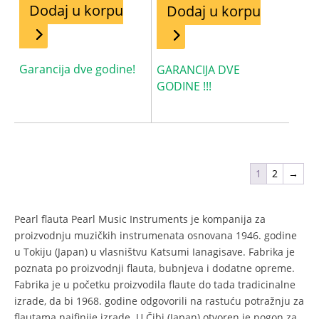
Dodaj u korpu
Dodaj u korpu
Garancija dve godine!
GARANCIJA DVE
GODINE !!!
1
2
→
Pearl flauta Pearl Music Instruments je kompanija za
proizvodnju muzičkih instrumenata osnovana 1946. godine
u Tokiju (Japan) u vlasništvu Katsumi Ianagisave. Fabrika je
poznata po proizvodnji flauta, bubnjeva i dodatne opreme.
Fabrika je u početku proizvodila flaute do tada tradicinalne
izrade, da bi 1968. godine odgovorili na rastuću potražnju za
flautama najfinije izrade. U Čibi (Japan) otvoren je pogon za