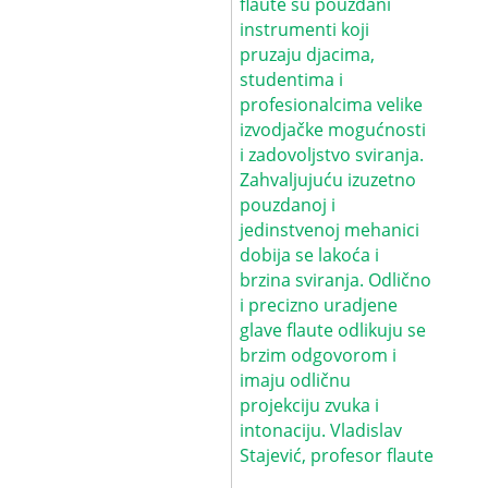
flaute su pouzdani
instrumenti koji
pruzaju djacima,
studentima i
profesionalcima velike
izvodjačke mogućnosti
i zadovoljstvo sviranja.
Zahvaljujuću izuzetno
pouzdanoj i
jedinstvenoj mehanici
dobija se lakoća i
brzina sviranja. Odlično
i precizno uradjene
glave flaute odlikuju se
brzim odgovorom i
imaju odličnu
projekciju zvuka i
intonaciju. Vladislav
Stajević, profesor flaute