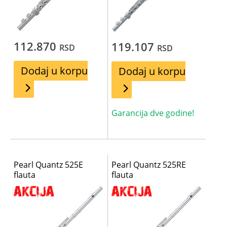
112.870
119.107
RSD
RSD
Dodaj u korpu
Dodaj u korpu
Garancija dve godine!
Pearl Quantz 525E
Pearl Quantz 525RE
flauta
flauta