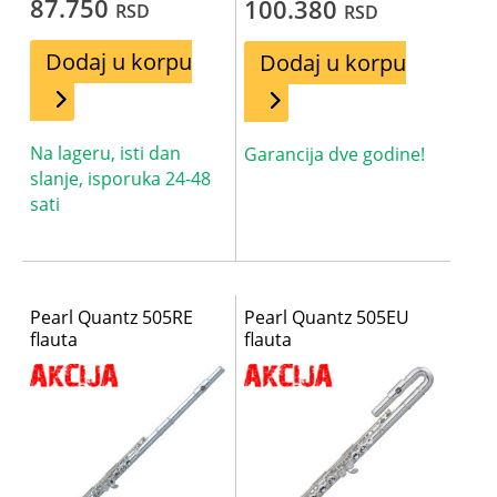
87.750
100.380
RSD
RSD
Dodaj u korpu
Dodaj u korpu
Na lageru, isti dan
Garancija dve godine!
slanje, isporuka 24-48
sati
Pearl Quantz 505RE
Pearl Quantz 505EU
flauta
flauta