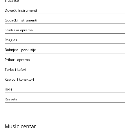
Slušalice
Duvački instrumenti
Gudački instrumenti
Studijska oprema
Razglas
Bubnjevi i perkusije
Pribor i oprema
Torbe i koferi
Kablovi i konektori
Hi-Fi
Rasveta
Music centar