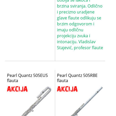
dobija se lakoća i
brzina sviranja. Odlično
i precizno uradjene
glave flaute odlikuju se
brzim odgovorom i
imaju odličnu
projekciju zvuka i
intonaciju. Vladislav
Stajević, profesor flaute
Pearl Quantz 505EUS
Pearl Quantz 505RBE
flauta
flauta