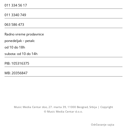
011 334 56 17
011 3340 749
063 586 473
Radno vreme prodavnice
ponedeljak – petak:
od 10 do 18h
subota: od 10 do 14h
PIB: 105316375
MB: 20356847
Music Media Centar doo, 27. marta 39, 11000 Beograd, Srbija | Copyright
© Music Media Centar d.o.o.
Održavanje sajta