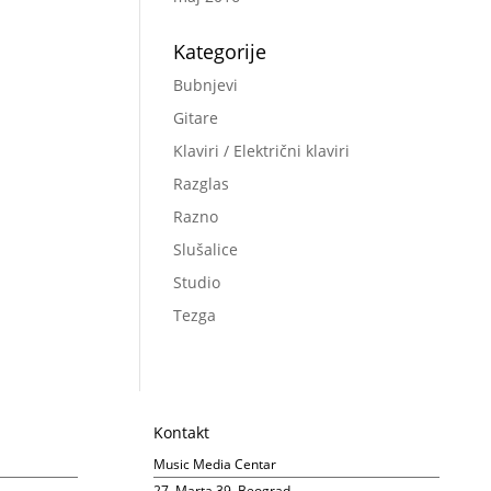
Kategorije
Bubnjevi
Gitare
Klaviri / Električni klaviri
Razglas
Razno
Slušalice
Studio
Tezga
Kontakt
Music Media Centar
27. Marta 39, Beograd