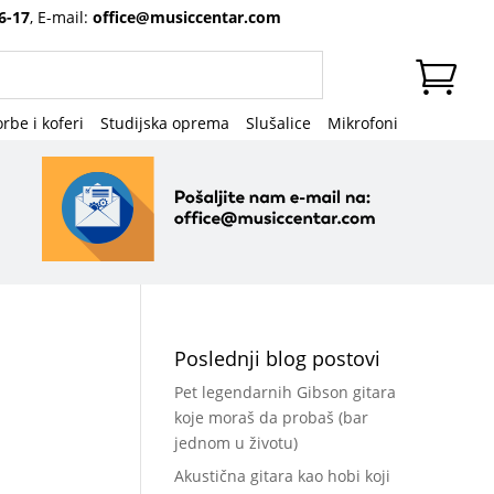
6-17
, E-mail:
office@musiccentar.com
rbe i koferi
Studijska oprema
Slušalice
Mikrofoni
Poslednji blog postovi
Pet legendarnih Gibson gitara
koje moraš da probaš (bar
jednom u životu)
Akustična gitara kao hobi koji