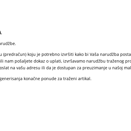
i.
arudžbe.
 (predračun) koju je potrebno izvršiti kako bi Vaša narudžba posta
 ili nam pošaljete dokaz o uplati, izvršavamo narudžbu traženog pr
lat na vašu adresu ili da je dostupan za preuzimanje u našoj mal
nerisanja konačne ponude za traženi artikal.