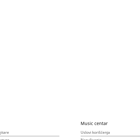
Music centar
gitare
Uslovi korišćenja
ijature
Naručivanje