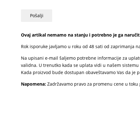
Pošalji
Ovaj artikal nemamo na stanju i potrebno je ga naručit
Rok isporuke javljamo u roku od 48 sati od zaprimanja n
Na upisani e-mail šaljemo potrebne informacije za uplatu
validna. U trenutko kada se uplata vidi u našem sistemu
Kada proizvod bude dostupan obaveštavamo Vas da je pos
Napomena:
Zadržavamo pravo za promenu cene u toku ge