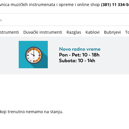
vnica muzičkih instrumenata i opreme i online shop
(381) 11 334-5
nstrumenti
Duvački instrumenti
Razglas
Kablovi
Bubnjevi
To
 koji trenutno nemamo na stanju.