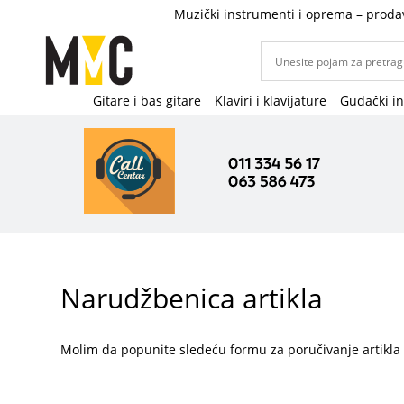
Muzički instrumenti i oprema – proda
Gitare i bas gitare
Klaviri i klavijature
Gudački i
Narudžbenica artikla
Molim da popunite sledeću formu za poručivanje artikla