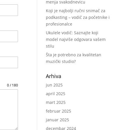
menja svakodnevicu
Koji je najbolji ručni snimač za
podkasting – vodič za početnike i
profesionalce
Ukulele vodič: Saznajte koji
model najviše odgovara vašem
stilu
Šta je potrebno za kvalitetan
muzički studio?
Arhiva
jun 2025
0 / 180
april 2025
mart 2025
februar 2025
januar 2025
decembar 2024