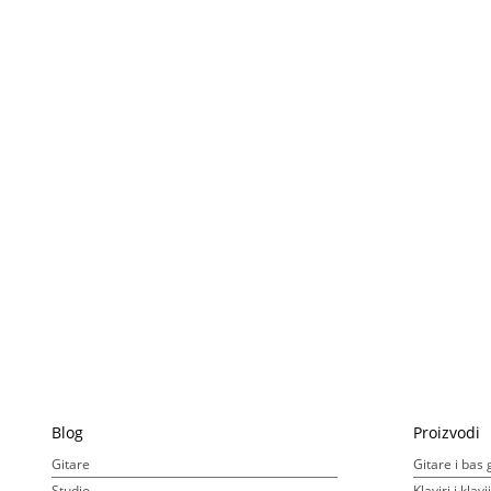
Blog
Proizvodi
Gitare
Gitare i bas 
Studio
Klaviri i klav