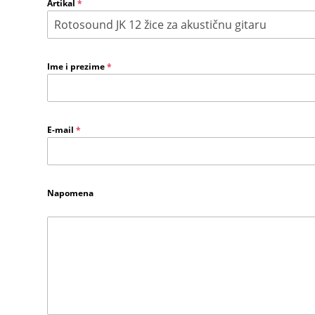
Artikal
*
Ime i prezime
*
E-mail
*
Napomena