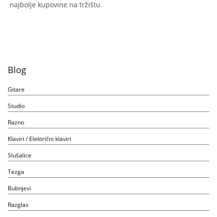
najbolje kupovine na tržištu.
Blog
Gitare
Studio
Razno
Klaviri / Električni klaviri
Slušalice
Tezga
Bubnjevi
Razglas