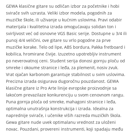
GEWA klasične gitare su odličan izbor za početnike i hobi
svirače svih uzrasta. Veliki izbor modela, pogodnih za
muzičke škole, ili uživanje u kućnim uslovima. Pravi odabir
materijala i kvalitetna izrada omogućavaju solidan ton i
svirljivost već od osnovne VGS Basic serije. Dostupne u 3/4 ili
punoj 4/4 veličini, ove gitare su vrlo pogodne za prve
muzičke korake. Telo od lipe, ABS bordura, Pakka fretboard i
kobilica, hromirane čivije. Izuzetno upotrebljiv instrument
po neverovatnoj ceni. Student serija donosi gornju ploču od
smreke i okoume stranice i leđa, za plemenit, nosiv zvuk.
Vrat ojačan karbonom garantuje stabilnost u svim uslovima.
Precizna izrada osigurava dugoročnu pouzdanost. GEWA
klasične gitare iz Pro Arte linije evropske proizvodnje sa
lakoćom prevazilaze konkurenciju u svom cenovnom rangu.
Puna gornja ploča od smreke, mahagoni stranice i leđa,
optimalna unutrašnja konstrukcija i izrada. Idealna za
naprednije svirače, i učenike viših razreda muzičkih škola.
Gewa gitare nude uvek optimalanu vrednost za uloženi
novac. Pouzdani, provereni instrumenti, koji spadaju među