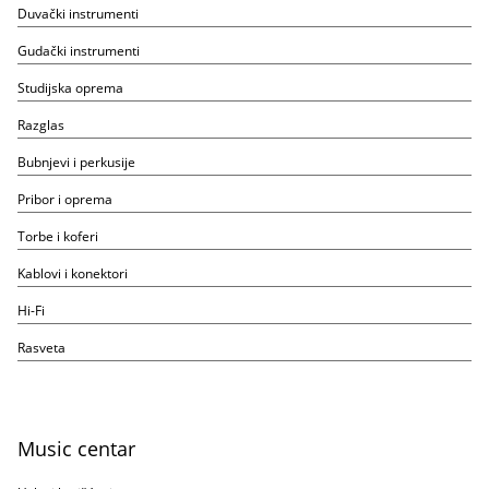
Duvački instrumenti
Gudački instrumenti
Studijska oprema
Razglas
Bubnjevi i perkusije
Pribor i oprema
Torbe i koferi
Kablovi i konektori
Hi-Fi
Rasveta
Music centar