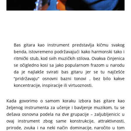
Bas gitara kao instrument predstavlja kičmu svakog
benda, istovremeno podržavajući kako harmonski tako i
ritmički stub, kod svih muzičkih stilova. Ovakva činjenica
se očigledno kosi sa jako popularnom frazom u narodu
da je najlakše svirati bas gitaru jer se tu najčešće
“pridržavaju“ osnovni bazni tonovi , bez bilo kakve
koncentracije, inspiracije ili virtuoznosti.
Kada govorimo o samom koraku izbora bas gitare kao
željenog instrumenta za učenje i bavljenje muzikom, tu se
dešava osnovna podela na dve grupacije – zaljubljenicic u
ovaj instrument zbog same konstrukcije, attraktivnosti,
prirode, zvuka i na neki način dominacije, naročito u tom