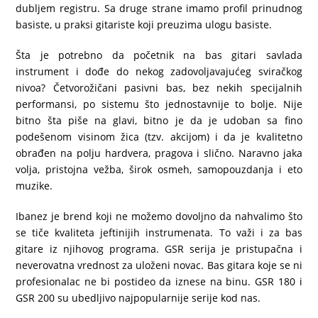
dubljem registru. Sa druge strane imamo profil prinudnog
basiste, u praksi gitariste koji preuzima ulogu basiste.
Šta je potrebno da početnik na bas gitari savlada
instrument i dođe do nekog zadovoljavajućeg sviračkog
nivoa? Četvorožičani pasivni bas, bez nekih specijalnih
performansi, po sistemu što jednostavnije to bolje. Nije
bitno šta piše na glavi, bitno je da je udoban sa fino
podešenom visinom žica (tzv. akcijom) i da je kvalitetno
obrađen na polju hardvera, pragova i slično. Naravno jaka
volja, pristojna vežba, širok osmeh, samopouzdanja i eto
muzike.
Ibanez je brend koji ne možemo dovoljno da nahvalimo što
se tiče kvaliteta jeftinijih instrumenata. To važi i za bas
gitare iz njihovog programa. GSR serija je pristupačna i
neverovatna vrednost za uloženi novac. Bas gitara koje se ni
profesionalac ne bi postideo da iznese na binu. GSR 180 i
GSR 200 su ubedljivo najpopularnije serije kod nas.