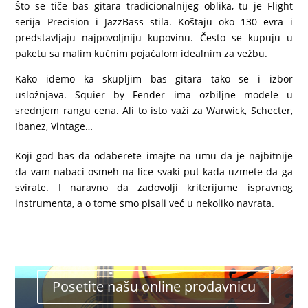
Što se tiče bas gitara tradicionalnijeg oblika, tu je Flight
serija Precision i JazzBass stila. Koštaju oko 130 evra i
predstavljaju najpovoljniju kupovinu. Često se kupuju u
paketu sa malim kućnim pojačalom idealnim za vežbu.
Kako idemo ka skupljim bas gitara tako se i izbor
usložnjava. Squier by Fender ima ozbiljne modele u
srednjem rangu cena. Ali to isto važi za Warwick, Schecter,
Ibanez, Vintage…
Koji god bas da odaberete imajte na umu da je najbitnije
da vam nabaci osmeh na lice svaki put kada uzmete da ga
svirate. I naravno da zadovolji kriterijume ispravnog
instrumenta, a o tome smo pisali već u nekoliko navrata.
Posetite našu online prodavnicu