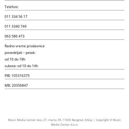
Telefoni:
011 334 56 17
011 3340 749
063 586 473
Radno vreme prodavnice
ponedeljak – petak:
od 10 do 18h
subota: od 10 do 14h
PIB: 105316375
MB: 20356847
Music Media Centar doo, 27. marta 39, 11000 Beograd, Srbija | Copyright © Music
Media Centar d.o.o.