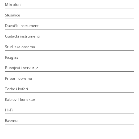
Mikrofoni
Slušalice
Duvački instrumenti
Gudački instrumenti
Studijska oprema
Razglas
Bubnjevi i perkusije
Pribor i oprema
Torbe i koferi
Kablovi i konektori
Hi-Fi
Rasveta