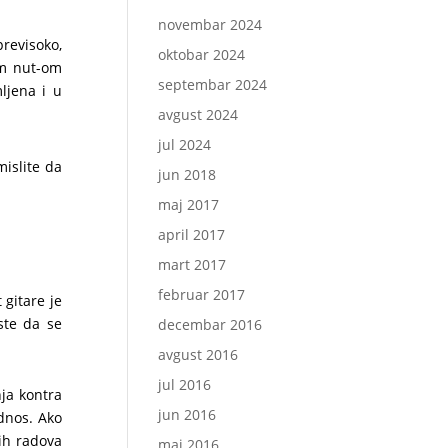
novembar 2024
previsoko,
oktobar 2024
im nut-om
septembar 2024
ljena i u
avgust 2024
jul 2024
mislite da
jun 2018
maj 2017
april 2017
mart 2017
februar 2017
 gitare je
 ste da se
decembar 2016
avgust 2016
jul 2016
nja kontra
jun 2016
odnos. Ako
kih radova
maj 2016