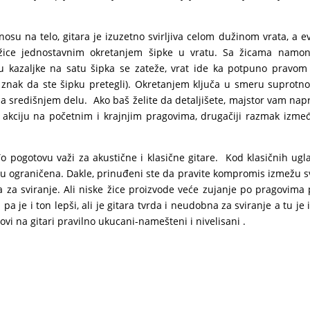
su na telo, gitara je izuzetno svirljiva celom dužinom vrata, a e
žice jednostavnim okretanjem šipke u vratu. Sa žicama namon
 kazaljke na satu šipka se zateže, vrat ide ka potpuno pravom
e znak da ste šipku pretegli). Okretanjem ključa u smeru suprot
na središnjem delu. Ako baš želite da detaljišete, majstor vam nap
 akciju na početnim i krajnjim pragovima, drugačiji razmak između
To pogotovu važi za akustične i klasične gitare. Kod klasičnih ug
emu ograničena. Dakle, prinuđeni ste da pravite kompromis izmežu sv
ija za sviranje. Ali niske žice proizvode veće zujanje po pragovima
 pa je i ton lepši, ali je gitara tvrda i neudobna za sviranje a tu je
vi na gitari pravilno ukucani-namešteni i nivelisani .