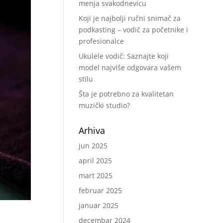
menja svakodnevicu
Koji je najbolji ručni snimač za
podkasting – vodič za početnike i
profesionalce
Ukulele vodič: Saznajte koji
model najviše odgovara vašem
stilu
Šta je potrebno za kvalitetan
muzički studio?
Arhiva
jun 2025
april 2025
mart 2025
februar 2025
januar 2025
decembar 2024