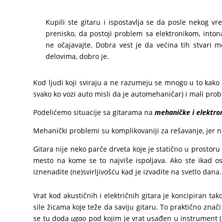
Kupili ste gitaru i ispostavlja se da posle nekog vr
prenisko, da postoji problem sa elektronikom, inton
ne očajavajte. Dobra vest je da većina tih stvari m
delovima, dobro je.
Kod ljudi koji sviraju a ne razumeju se mnogo u to kako 
svako ko vozi auto misli da je automehaničar) i mali pr
Podelićemo situacije sa gitarama na
mehaničke i elektro
Mehanički problemi su komplikovaniji za rešavanje, jer 
Gitara nije neko parče drveta koje je statično u prostoru 
mesto na kome se to najviše ispoljava. Ako ste ikad ost
iznenadite (ne)svirljivošću kad je izvadite na svetlo dana.
Vrat kod akustičnih i električnih gitara je koncipiran t
sile žicama koje teže da saviju gitaru. To praktično znač
se tu doda
ugao
pod kojim je vrat usađen u instrument (bil