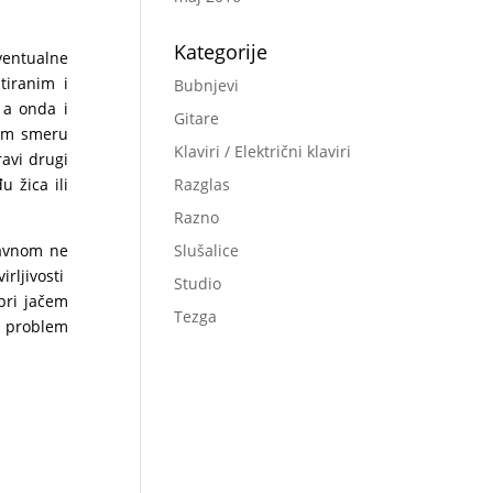
Kategorije
ventualne
tiranim i
Bubnjevi
 a onda i
Gitare
nom smeru
Klaviri / Električni klaviri
ravi drugi
 žica ili
Razglas
Razno
lavnom ne
Slušalice
irljivosti
Studio
 pri jačem
Tezga
 i problem