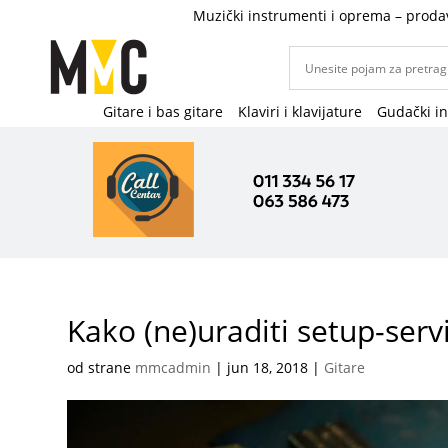
Muzički instrumenti i oprema – proda
Gitare i bas gitare
Klaviri i klavijature
Gudački i
Kako (ne)uraditi setup-serv
od strane
mmcadmin
|
jun 18, 2018
|
Gitare