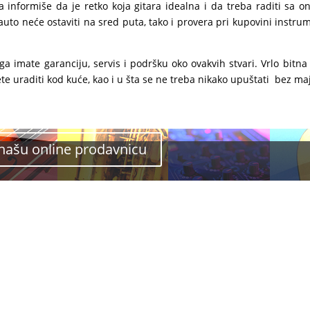
informiše da je retko koja gitara idealna i da treba raditi sa on
auto neće ostaviti na sred puta, tako i provera pri kupovini instru
a imate garanciju, servis i podršku oko ovakvih stvari. Vrlo bitna
 uraditi kod kuće, kao i u šta se ne treba nikako upuštati bez maj
 našu online prodavnicu