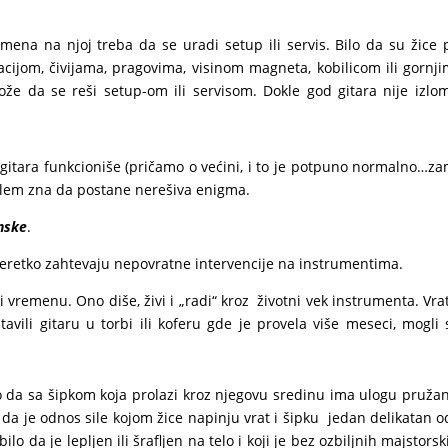
emena na njoj treba da se uradi setup ili servis. Bilo da su žice 
acijom, čivijama, pragovima, visinom magneta, kobilicom ili gornj
ože da se reši setup-om ili servisom. Dokle god gitara nije izlom
gitara funkcioniše (pričamo o većini, i to je potpuno normalno…za
oblem zna da postane nerešiva enigma.
nske
.
neretko zahtevaju nepovratne intervencije na instrumentima.
i vremenu. Ono diše, živi i „radi“ kroz životni vek instrumenta. Vrat
avili gitaru u torbi ili koferu gde je provela više meseci, mogli
ako da sa šipkom koja prolazi kroz njegovu sredinu ima ulogu pruža
i da je odnos sile kojom žice napinju vrat i šipku jedan delikatan 
o da je lepljen ili šrafljen na telo i koji je bez ozbiljnih majstors