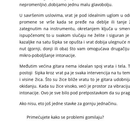
nepromenljiv) ,dobijamo jednu malu glavobolju.
U savršenim uslovima, vrat je pod idealnim uglom u odno
promene se vrše kada se pređe na deblje ili tanje 
zategnutim na instrumentu, okretanjem ključa u smeru
ispupčenom( to u svakom slučaju ne želite i siguran j
kazaljke na satu šipka se opušta i vrat dobija ulegnuće 
nut (gornji, donji ili oba) što vam omogućava drugačiju
mikro-poboljšanje intonacije.
Međutim većina gitara nema idealan spoj vrata i tela. 
postoji šipka kroz vrat pa je svaka intervencija na tu t
i visine žica. Što su žice bliže vratu to je gitara udobn
okidanju. Kada su žice visoko, veći je prostor za vibraciju
intonacije. Ovo je sve bilo pod pretpostavkom da su prago
Ako nisu, eto još jedne stavke za gornju jednačinu.
Primećujete kako se problemi gomilaju?