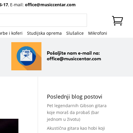
6-17
, E-mail:
office@musiccentar.com
rbe i koferi
Studijska oprema
Slušalice
Mikrofoni
Poslednji blog postovi
Pet legendarnih Gibson gitara
koje moraš da probaš (bar
jednom u životu)
Akustična gitara kao hobi koji