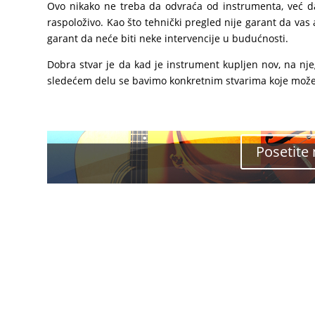
Ovo nikako ne treba da odvraća od instrumenta, već da 
raspoloživo. Kao što tehnički pregled nije garant da vas 
garant da neće biti neke intervencije u budućnosti.
Dobra stvar je da kad je instrument kupljen nov, na njeg
sledećem delu se bavimo konkretnim stvarima koje možete
Posetite