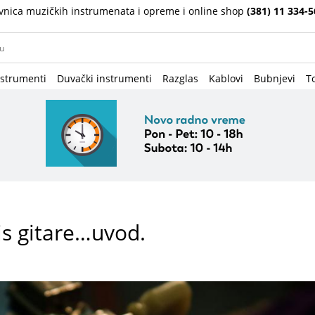
vnica muzičkih instrumenata i opreme i online shop
(381) 11 334-5
nstrumenti
Duvački instrumenti
Razglas
Kablovi
Bubnjevi
To
is gitare…uvod.