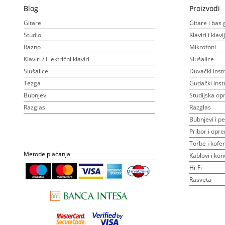
Blog
Proizvodi
Gitare
Gitare i bas 
Studio
Klaviri i klav
Razno
Mikrofoni
Klaviri / Električni klaviri
Slušalice
Slušalice
Duvački inst
Tezga
Gudački inst
Bubnjevi
Studijska o
Razglas
Razglas
Bubnjevi i pe
Pribor i opr
Torbe i kofer
Metode plaćanja
Kablovi i kon
Hi-Fi
Rasveta