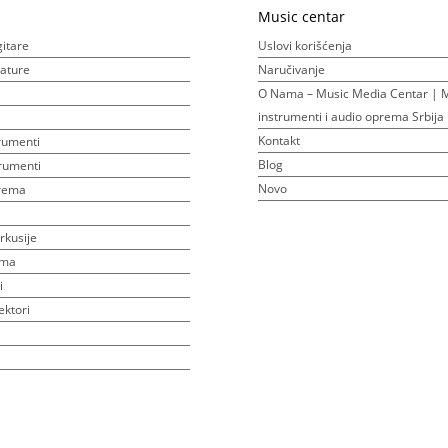
Music centar
gitare
Uslovi korišćenja
ijature
Naručivanje
O Nama – Music Media Centar | M
instrumenti i audio oprema Srbija
Kontakt
rumenti
Blog
rumenti
Novo
prema
rkusije
ema
i
ektori