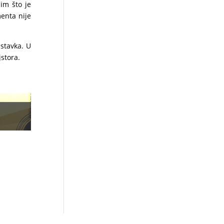
im što je
menta nije
 stavka. U
stora.