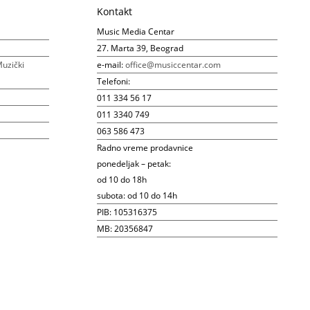
Kontakt
Music Media Centar
27. Marta 39, Beograd
uzički
e-mail:
office@musiccentar.com
Telefoni:
011 334 56 17
011 3340 749
063 586 473
Radno vreme prodavnice
ponedeljak – petak:
od 10 do 18h
subota: od 10 do 14h
PIB: 105316375
MB: 20356847