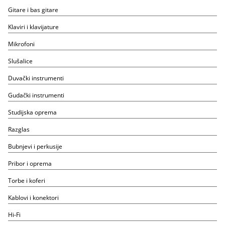
Gitare i bas gitare
Klaviri i klavijature
Mikrofoni
Slušalice
Duvački instrumenti
Gudački instrumenti
Studijska oprema
Razglas
Bubnjevi i perkusije
Pribor i oprema
Torbe i koferi
Kablovi i konektori
Hi-Fi