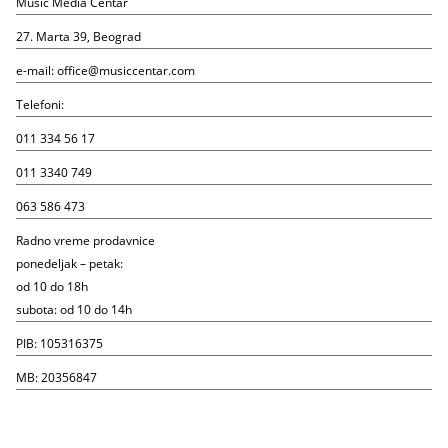
Music Media Centar
27. Marta 39, Beograd
e-mail:
office@musiccentar.com
Telefoni:
011 334 56 17
011 3340 749
063 586 473
Radno vreme prodavnice
ponedeljak – petak:
od 10 do 18h
subota: od 10 do 14h
PIB: 105316375
MB: 20356847