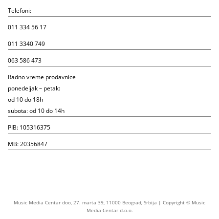
Telefoni:
011 334 56 17
011 3340 749
063 586 473
Radno vreme prodavnice
ponedeljak – petak:
od 10 do 18h
subota: od 10 do 14h
PIB: 105316375
MB: 20356847
Music Media Centar doo, 27. marta 39, 11000 Beograd, Srbija | Copyright © Music
Media Centar d.o.o.