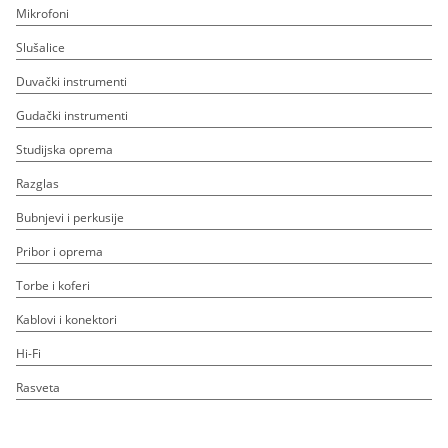
Mikrofoni
Slušalice
Duvački instrumenti
Gudački instrumenti
Studijska oprema
Razglas
Bubnjevi i perkusije
Pribor i oprema
Torbe i koferi
Kablovi i konektori
Hi-Fi
Rasveta