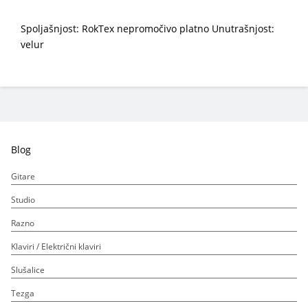
Spoljašnjost: RokTex nepromočivo platno Unutrašnjost:
velur
Blog
Gitare
Studio
Razno
Klaviri / Električni klaviri
Slušalice
Tezga