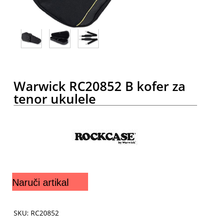
Warwick RC20852 B kofer za
tenor ukulele
Naruči artikal
SKU: RC20852