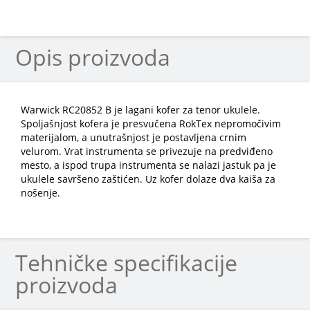
Opis proizvoda
Warwick RC20852 B je lagani kofer za tenor ukulele.
Spoljašnjost kofera je presvučena RokTex nepromočivim
materijalom, a unutrašnjost je postavljena crnim
velurom. Vrat instrumenta se privezuje na predviđeno
mesto, a ispod trupa instrumenta se nalazi jastuk pa je
ukulele savršeno zaštićen. Uz kofer dolaze dva kaiša za
nošenje.
Tehničke specifikacije
proizvoda