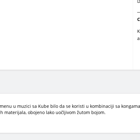
D
C
K
a
imenu u muzici sa Kube bilo da se koristi u kombinaciji sa kongam
ih materijala, obojeno lako uočljivom žutom bojom.