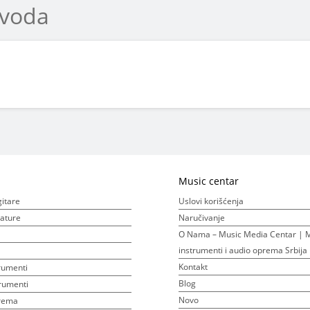
zvoda
Music centar
gitare
Uslovi korišćenja
ijature
Naručivanje
O Nama – Music Media Centar | M
instrumenti i audio oprema Srbija
Kontakt
rumenti
Blog
rumenti
Novo
prema