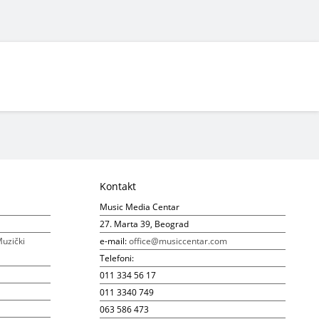
Kontakt
Music Media Centar
27. Marta 39, Beograd
uzički
e-mail:
office@musiccentar.com
Telefoni:
011 334 56 17
011 3340 749
063 586 473