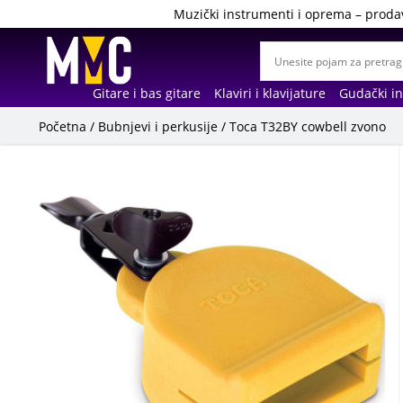
Muzički instrumenti i oprema – proda
Gitare i bas gitare
Klaviri i klavijature
Gudački i
Početna
/
Bubnjevi i perkusije
/ Toca T32BY cowbell zvono