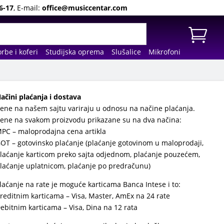
6-17
, E-mail:
office@musiccentar.com
rbe i koferi
Studijska oprema
Slušalice
Mikrofoni
ačini plaćanja i dostava
ene na našem sajtu variraju u odnosu na načine plaćanja.
ene na svakom proizvodu prikazane su na dva načina:
PC – maloprodajna cena artikla
OT – gotovinsko plaćanje (plaćanje gotovinom u maloprodaji,
laćanje karticom preko sajta odjednom, plaćanje pouzećem,
laćanje uplatnicom, plaćanje po predračunu)
laćanje na rate je moguće karticama Banca Intese i to:
reditnim karticama – Visa, Master, AmEx na 24 rate
ebitnim karticama – Visa, Dina na 12 rata