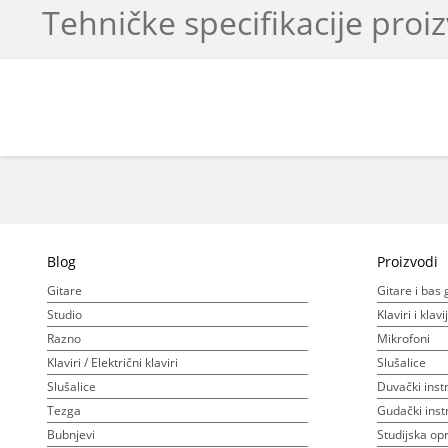
Tehničke specifikacije proi
Blog
Proizvodi
Gitare
Gitare i bas 
Studio
Klaviri i klav
Razno
Mikrofoni
Klaviri / Električni klaviri
Slušalice
Slušalice
Duvački inst
Tezga
Gudački inst
Bubnjevi
Studijska o