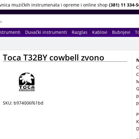
vnica muzičkih instrumenata i opreme i online shop
(381) 11 334-5
nstrumenti
Duvački instrumenti
Razglas
Kablovi
Bubnjevi
To
Toca T32BY cowbell zvono
N
C
C
M
G
p
SKU: b974006f61bd
p
P
K
D