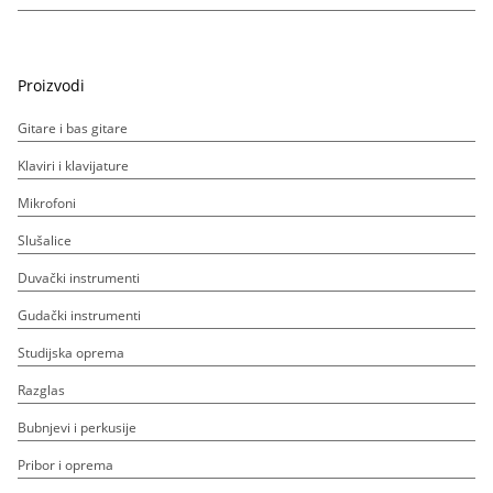
Proizvodi
Gitare i bas gitare
Klaviri i klavijature
Mikrofoni
Slušalice
Duvački instrumenti
Gudački instrumenti
Studijska oprema
Razglas
Bubnjevi i perkusije
Pribor i oprema