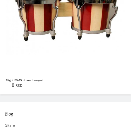
Flight FB-45 drveni bongosi
0
RSD
Blog
Gitare