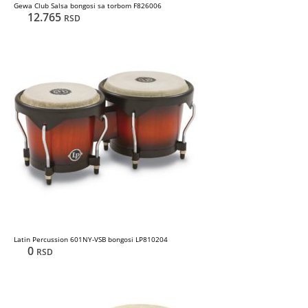
Gewa Club Salsa bongosi sa torbom F826006
12.765
RSD
Latin Percussion 601NY-VSB bongosi LP810204
0
RSD