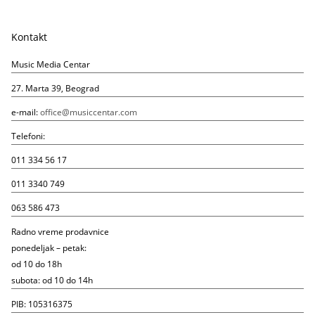
Kontakt
Music Media Centar
27. Marta 39, Beograd
e-mail:
office@musiccentar.com
Telefoni:
011 334 56 17
011 3340 749
063 586 473
Radno vreme prodavnice
ponedeljak – petak:
od 10 do 18h
subota: od 10 do 14h
PIB: 105316375