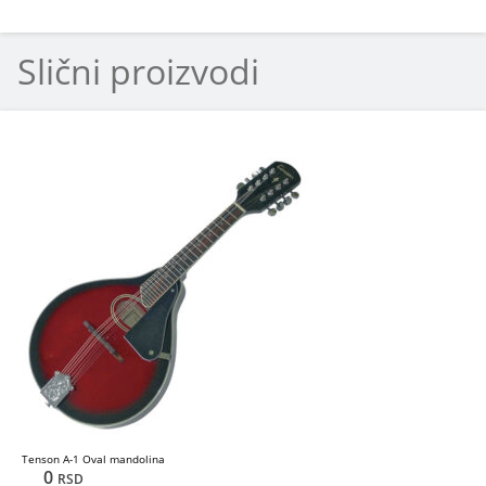
Slični proizvodi
Tenson A-1 Oval mandolina
0
RSD