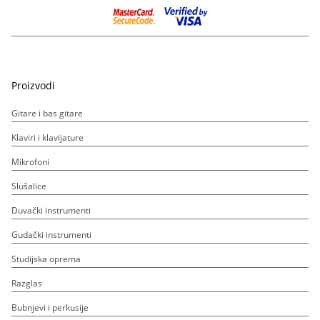
Proizvodi
Gitare i bas gitare
Klaviri i klavijature
Mikrofoni
Slušalice
Duvački instrumenti
Gudački instrumenti
Studijska oprema
Razglas
Bubnjevi i perkusije