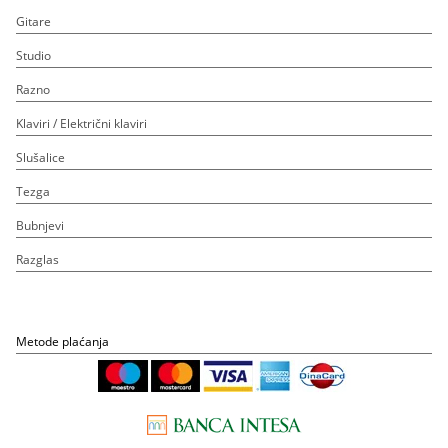
Gitare
Studio
Razno
Klaviri / Električni klaviri
Slušalice
Tezga
Bubnjevi
Razglas
Metode plaćanja