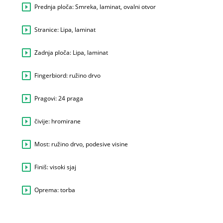
Prednja ploča: Smreka, laminat, ovalni otvor
Stranice: Lipa, laminat
Zadnja ploča: Lipa, laminat
Fingerbiord: ružino drvo
Pragovi: 24 praga
čivije: hromirane
Most: ružino drvo, podesive visine
Finiš: visoki sjaj
Oprema: torba