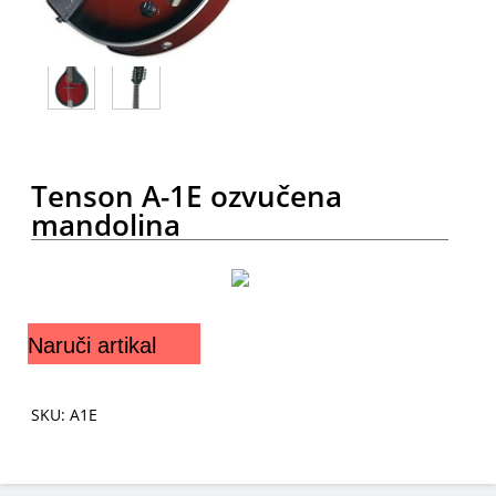
Tenson A-1E ozvučena
mandolina
Naruči artikal
SKU: A1E