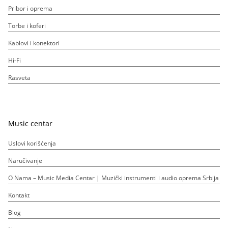
Pribor i oprema
Torbe i koferi
Kablovi i konektori
Hi-Fi
Rasveta
Music centar
Uslovi korišćenja
Naručivanje
O Nama – Music Media Centar | Muzički instrumenti i audio oprema Srbija
Kontakt
Blog