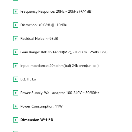
Frequency Responce: 20Hz – 20kHz (+/-1dB)
Distortion: <0.08% @ -10dBu
Residual Noise: <-98dB
Gain Range: 0dB to +45dB(Mic), -20dB to +25dB(Line)
Input Impedance: 20k ohm(bal) 24k ohm(un-bal)
EQ: Hi, Lo
Power Supply: Wall adaptor 100-240V ~ 50/60Hz
Power Consumption: 11W
Dimension W*H*D