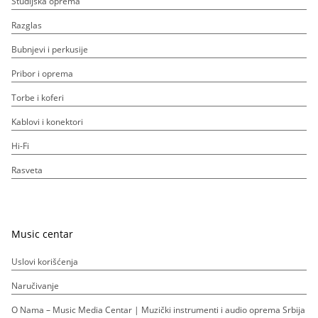
Studijska oprema
Razglas
Bubnjevi i perkusije
Pribor i oprema
Torbe i koferi
Kablovi i konektori
Hi-Fi
Rasveta
Music centar
Uslovi korišćenja
Naručivanje
O Nama – Music Media Centar | Muzički instrumenti i audio oprema Srbija