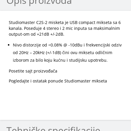
Opis proizvoda
Studiomaster C2S-2 misketa je USB compact mikseta sa 6
kanala. Poseduje 4 stereo i 2 mic inputa sa maksimalnim
output-om od +21dB +/-2dB.
Nivo distorzije od <0.08% @ -10dBu i frekvencijski odziv
od 20Hz – 20kHz (+/-1dB) čini ovu miksetu odličnim
izborom za bilo koju kućnu i studijsku upotrebu.
Posetite sajt proizvođača
Pogledajte i ostatak ponude Studiomaster mikseta
Tehničke specifikacije