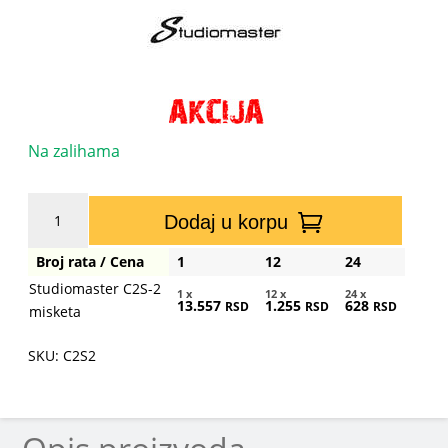
Na zalihama
Studiomaster
Dodaj u korpu
C2S-
2
Broj rata / Cena
1
12
24
misketa
Studiomaster C2S-2
količina
1 x
12 x
24 x
13.557
1.255
628
RSD
RSD
RSD
misketa
SKU: C2S2