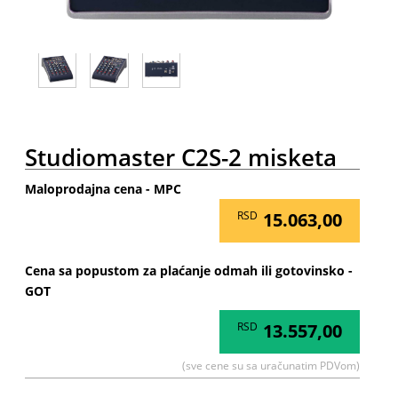
Studiomaster C2S-2 misketa
Maloprodajna cena - MPC
RSD
15.063,00
Cena sa popustom za plaćanje odmah ili gotovinsko -
GOT
RSD
13.557,00
(sve cene su sa uračunatim PDVom)