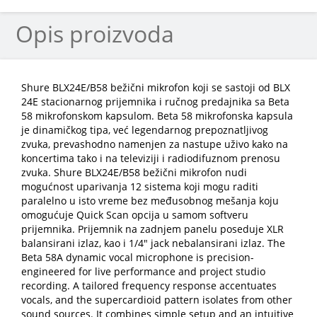
Opis proizvoda
Shure BLX24E/B58 bežični mikrofon koji se sastoji od BLX
24E stacionarnog prijemnika i ručnog predajnika sa Beta
58 mikrofonskom kapsulom. Beta 58 mikrofonska kapsula
je dinamičkog tipa, već legendarnog prepoznatljivog
zvuka, prevashodno namenjen za nastupe uživo kako na
koncertima tako i na televiziji i radiodifuznom prenosu
zvuka. Shure BLX24E/B58 bežični mikrofon nudi
mogućnost uparivanja 12 sistema koji mogu raditi
paralelno u isto vreme bez međusobnog mešanja koju
omogućuje Quick Scan opcija u samom softveru
prijemnika. Prijemnik na zadnjem panelu poseduje XLR
balansirani izlaz, kao i 1/4" jack nebalansirani izlaz. The
Beta 58A dynamic vocal microphone is precision-
engineered for live performance and project studio
recording. A tailored frequency response accentuates
vocals, and the supercardioid pattern isolates from other
sound sources. It combines simple setup and an intuitive