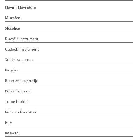
Klaviri i klavijature
Mikrofoni
Slušalice
Duvački instrumenti
Gudački instrumenti
Studijska oprema
Razglas
Bubnjevi i perkusije
Pribor i oprema
Torbe i koferi
Kablovi i konektori
Hi-Fi
Rasveta