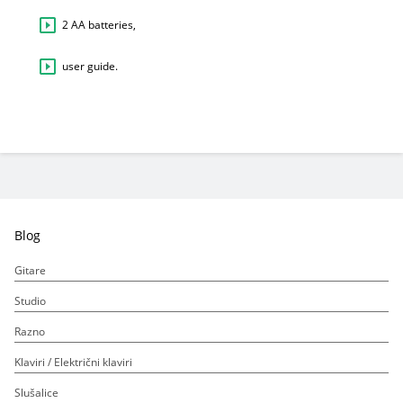
2 AA batteries,
user guide.
Blog
Gitare
Studio
Razno
Klaviri / Električni klaviri
Slušalice