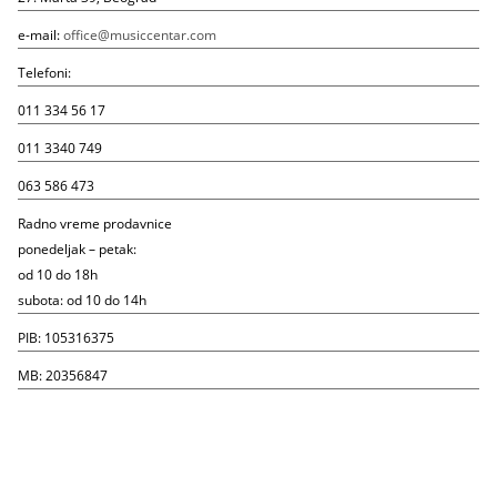
e-mail:
office@musiccentar.com
Telefoni:
011 334 56 17
011 3340 749
063 586 473
Radno vreme prodavnice
ponedeljak – petak:
od 10 do 18h
subota: od 10 do 14h
PIB: 105316375
MB: 20356847