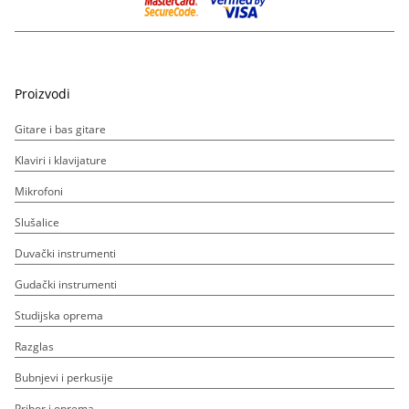
Proizvodi
Gitare i bas gitare
Klaviri i klavijature
Mikrofoni
Slušalice
Duvački instrumenti
Gudački instrumenti
Studijska oprema
Razglas
Bubnjevi i perkusije
Pribor i oprema