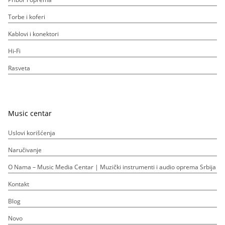
Torbe i koferi
Kablovi i konektori
Hi-Fi
Rasveta
Music centar
Uslovi korišćenja
Naručivanje
O Nama – Music Media Centar | Muzički instrumenti i audio oprema Srbija
Kontakt
Blog
Novo