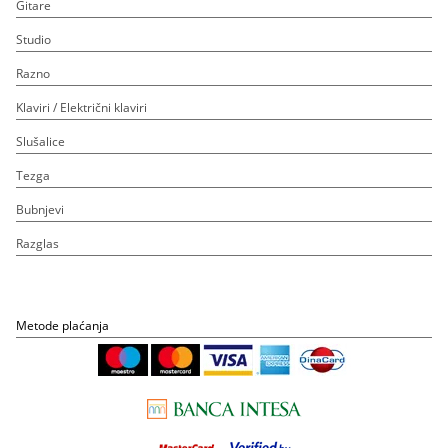
Gitare
Studio
Razno
Klaviri / Električni klaviri
Slušalice
Tezga
Bubnjevi
Razglas
Metode plaćanja