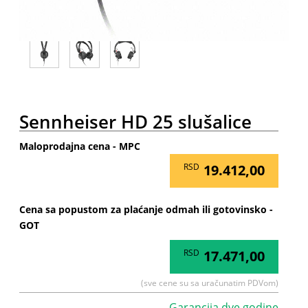
Sennheiser HD 25 slušalice
Maloprodajna cena - MPC
RSD
19.412,00
Cena sa popustom za plaćanje odmah ili gotovinsko -
GOT
RSD
17.471,00
(sve cene su sa uračunatim PDVom)
Garancija dve godine