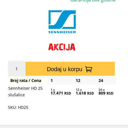
Sennheiser
Dodaj u korpu
HD
25
Broj rata / Cena
1
12
24
slušalice
Sennheiser HD 25
količina
1 x
12 x
24 x
17.471
1.618
809
RSD
RSD
RSD
slušalice
SKU: HD25