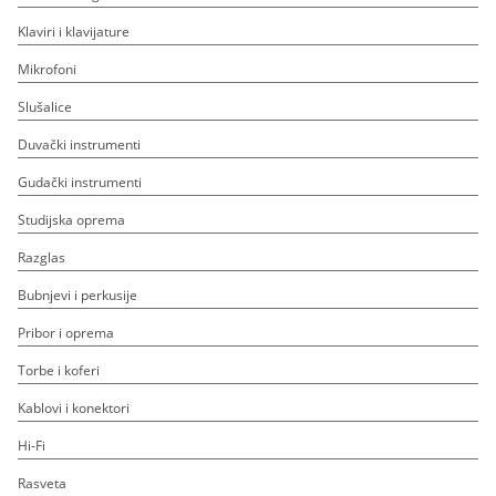
Klaviri i klavijature
Mikrofoni
Slušalice
Duvački instrumenti
Gudački instrumenti
Studijska oprema
Razglas
Bubnjevi i perkusije
Pribor i oprema
Torbe i koferi
Kablovi i konektori
Hi-Fi
Rasveta