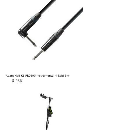
Adam Hall K5IPR0600 instrumentalni kabl 6m
0
RSD