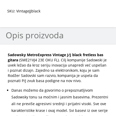
SKU: VintageJJblack
Opis proizvoda
Sadowsky MetroExpress Vintage J/J black fretless bas
gitara
(SME21VJ4 23E OKU FL). Cilj kompanije Sadowski je
uvek ležao da kroz seriju inovacija unapredi već uspešan
i poznat dizajn. Zajedno sa elektronikom, koju je sam
Rodžer Sadovski sam razvio, kompanija je uspela da
poznati P/J zvuk basa podigne na nov nivo.
Danas možemo da govorimo o prepoznatljivom
Sadowsky tonu sa moćnim i jasnim basevima. Prezentni
ali ne previše agresivni srednji i prijatni visoki. Sve ove
karakteristike krase i ovaj model. Svi basevi iz ove serije