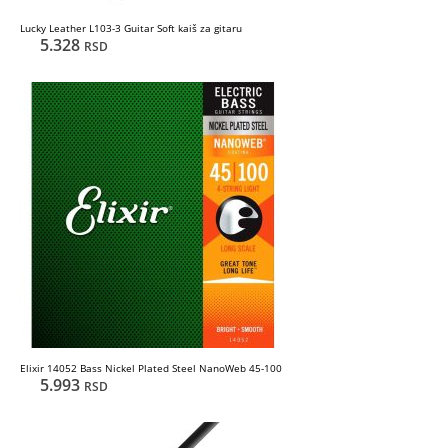
Lucky Leather L103-3 Guitar Soft kaiš za gitaru
5.328
RSD
Elixir 14052 Bass Nickel Plated Steel NanoWeb 45-100
5.993
RSD