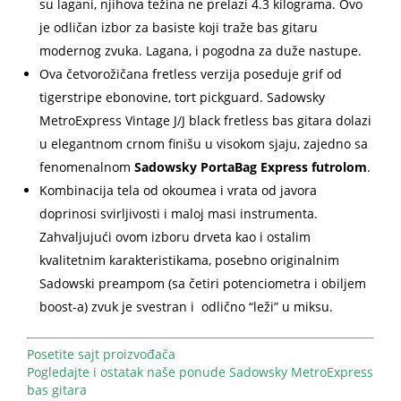
su lagani, njihova težina ne prelazi 4.3 kilograma. Ovo
je odličan izbor za basiste koji traže bas gitaru
modernog zvuka. Lagana, i pogodna za duže nastupe.
Ova četvorožičana fretless verzija poseduje grif od
tigerstripe ebonovine, tort pickguard. Sadowsky
MetroExpress Vintage J/J black fretless bas gitara dolazi
u elegantnom crnom finišu u visokom sjaju, zajedno sa
fenomenalnom
Sadowsky PortaBag Express futrolom
.
Kombinacija tela od okoumea i vrata od javora
doprinosi svirljivosti i maloj masi instrumenta.
Zahvaljujući ovom izboru drveta kao i ostalim
kvalitetnim karakteristikama, posebno originalnim
Sadowski preampom (sa četiri potenciometra i obiljem
boost-a) zvuk je svestran i odlično “leži” u miksu.
Posetite sajt proizvođača
Pogledajte i ostatak naše ponude Sadowsky MetroExpress
bas gitara