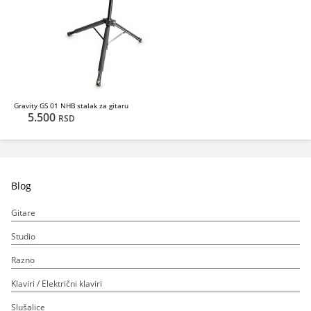
Gravity GS 01 NHB stalak za gitaru
5.500
RSD
Blog
Gitare
Studio
Razno
Klaviri / Električni klaviri
Slušalice