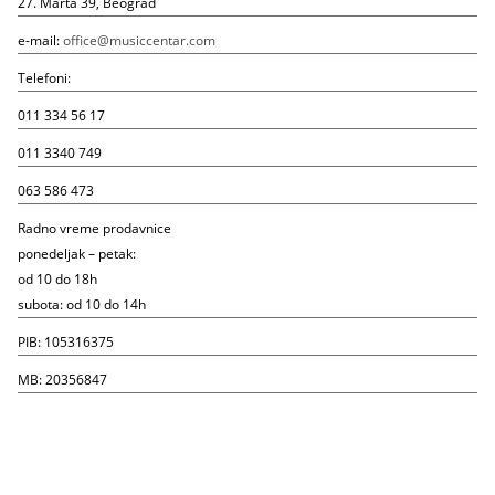
27. Marta 39, Beograd
e-mail:
office@musiccentar.com
Telefoni:
011 334 56 17
011 3340 749
063 586 473
Radno vreme prodavnice
ponedeljak – petak:
od 10 do 18h
subota: od 10 do 14h
PIB: 105316375
MB: 20356847