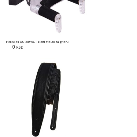
Hercules GSP38WBLT zidni stalak za gitaru
0
RSD