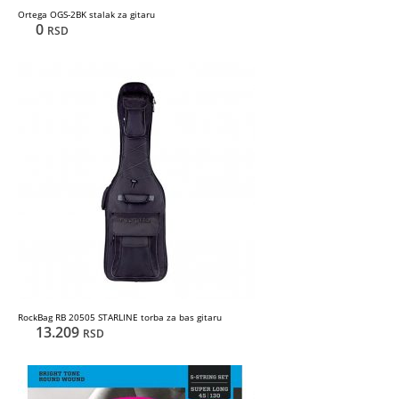
Ortega OGS-2BK stalak za gitaru
0
RSD
RockBag RB 20505 STARLINE torba za bas gitaru
13.209
RSD