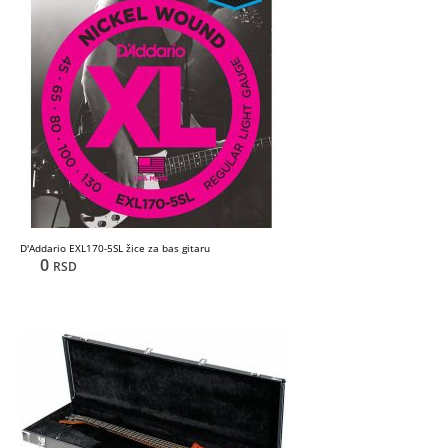
D'Addario EXL170-5SL žice za bas gitaru
0
RSD