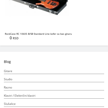
RockCase RC 10605 B/SB Standard Line kofer za bas gitaru
0
RSD
Blog
Gitare
Studio
Razno
Klaviri / Električni klaviri
Slušalice