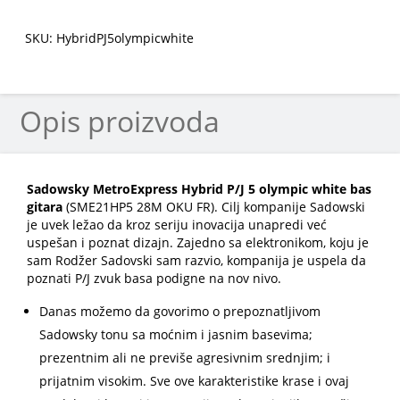
SKU: HybridPJ5olympicwhite
Opis proizvoda
Sadowsky MetroExpress Hybrid P/J 5 olympic white bas
gitara
(SME21HP5 28M OKU FR). Cilj kompanije Sadowski
je uvek ležao da kroz seriju inovacija unapredi već
uspešan i poznat dizajn. Zajedno sa elektronikom, koju je
sam Rodžer Sadovski sam razvio, kompanija je uspela da
poznati P/J zvuk basa podigne na nov nivo.
Danas možemo da govorimo o prepoznatljivom
Sadowsky tonu sa moćnim i jasnim basevima;
prezentnim ali ne previše agresivnim srednjim; i
prijatnim visokim. Sve ove karakteristike krase i ovaj