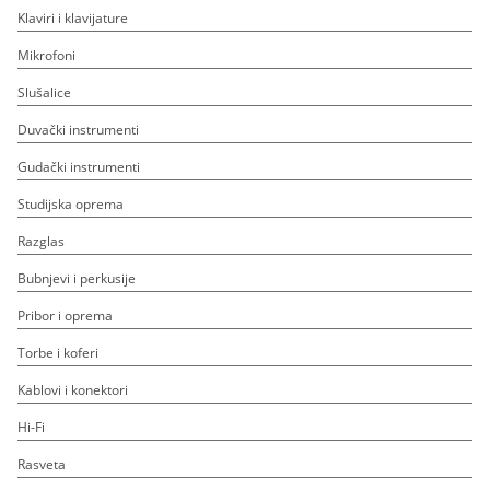
Klaviri i klavijature
Mikrofoni
Slušalice
Duvački instrumenti
Gudački instrumenti
Studijska oprema
Razglas
Bubnjevi i perkusije
Pribor i oprema
Torbe i koferi
Kablovi i konektori
Hi-Fi
Rasveta