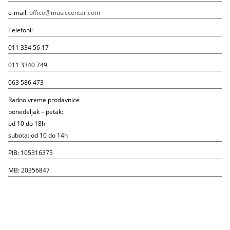
e-mail:
office@musiccentar.com
Telefoni:
011 334 56 17
011 3340 749
063 586 473
Radno vreme prodavnice
ponedeljak – petak:
od 10 do 18h
subota: od 10 do 14h
PIB: 105316375
MB: 20356847