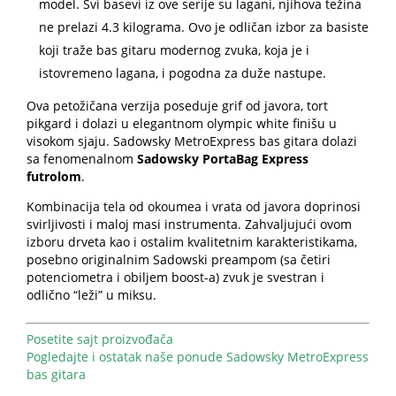
model. Svi basevi iz ove serije su lagani, njihova težina
ne prelazi 4.3 kilograma. Ovo je odličan izbor za basiste
koji traže bas gitaru modernog zvuka, koja je i
istovremeno lagana, i pogodna za duže nastupe.
Ova petožičana verzija poseduje grif od javora, tort
pikgard i dolazi u elegantnom olympic white finišu u
visokom sjaju. Sadowsky MetroExpress bas gitara dolazi
sa fenomenalnom
Sadowsky PortaBag Express
futrolom
.
Kombinacija tela od okoumea i vrata od javora doprinosi
svirljivosti i maloj masi instrumenta. Zahvaljujući ovom
izboru drveta kao i ostalim kvalitetnim karakteristikama,
posebno originalnim Sadowski preampom (sa četiri
potenciometra i obiljem boost-a) zvuk je svestran i
odlično “leži” u miksu.
Posetite sajt proizvođača
Pogledajte i ostatak naše ponude Sadowsky MetroExpress
bas gitara