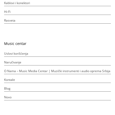
Kablovi i konektori
Hi-Fi
Rasveta
Music centar
Uslovi korišćenja
Naručivanje
O Nama – Music Media Centar | Muzički instrumenti i audio oprema Srbija
Kontakt
Blog
Novo