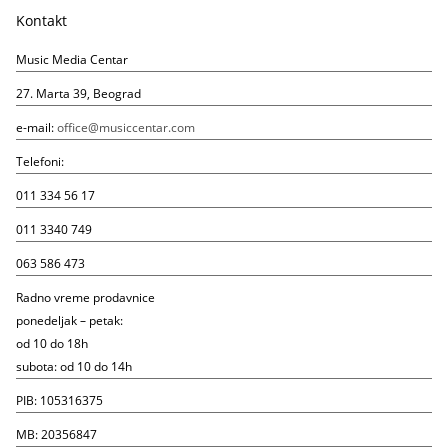
Kontakt
Music Media Centar
27. Marta 39, Beograd
e-mail:
office@musiccentar.com
Telefoni:
011 334 56 17
011 3340 749
063 586 473
Radno vreme prodavnice
ponedeljak – petak:
od 10 do 18h
subota: od 10 do 14h
PIB: 105316375
MB: 20356847