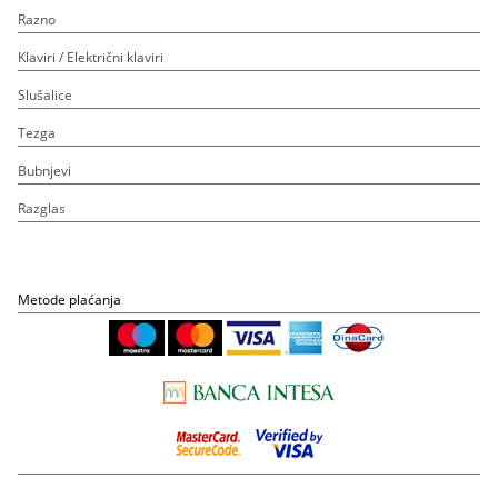
Razno
Klaviri / Električni klaviri
Slušalice
Tezga
Bubnjevi
Razglas
Metode plaćanja