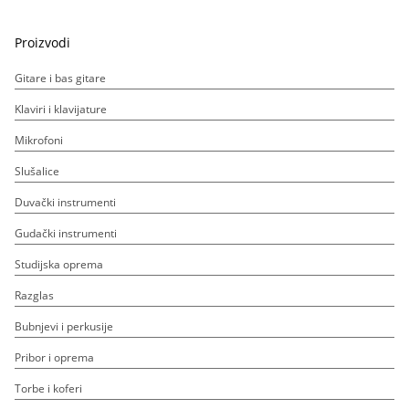
Proizvodi
Gitare i bas gitare
Klaviri i klavijature
Mikrofoni
Slušalice
Duvački instrumenti
Gudački instrumenti
Studijska oprema
Razglas
Bubnjevi i perkusije
Pribor i oprema
Torbe i koferi