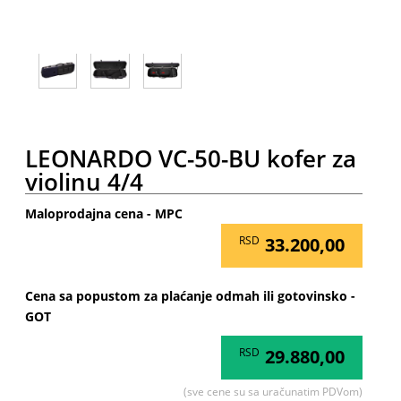
LEONARDO VC-50-BU kofer za
violinu 4/4
Maloprodajna cena - MPC
RSD
33.200,00
Cena sa popustom za plaćanje odmah ili gotovinsko -
GOT
RSD
29.880,00
(sve cene su sa uračunatim PDVom)