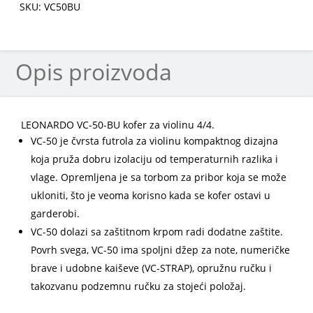
SKU: VC50BU
količina
Opis proizvoda
LEONARDO VC-50-BU kofer za violinu 4/4.
VC-50 je čvrsta futrola za violinu kompaktnog dizajna
koja pruža dobru izolaciju od temperaturnih razlika i
vlage. Opremljena je sa torbom za pribor koja se može
ukloniti, što je veoma korisno kada se kofer ostavi u
garderobi.
VC-50 dolazi sa zaštitnom krpom radi dodatne zaštite.
Povrh svega, VC-50 ima spoljni džep za note, numeričke
brave i udobne kaiševe (VC-STRAP), opružnu ručku i
takozvanu podzemnu ručku za stojeći položaj.