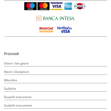
Proizvodi
Gitare i bas gitare
Klaviri i klavijature
Mikrofoni
Slušalice
Duvački instrumenti
Gudački instrumenti