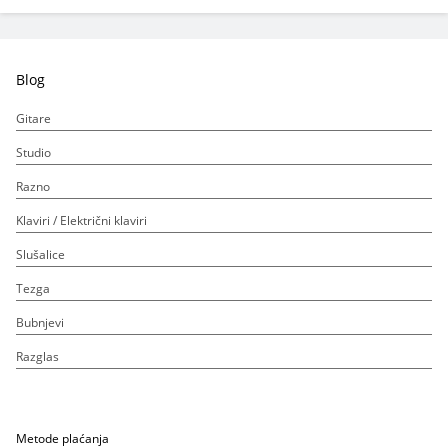
Blog
Gitare
Studio
Razno
Klaviri / Električni klaviri
Slušalice
Tezga
Bubnjevi
Razglas
Metode plaćanja