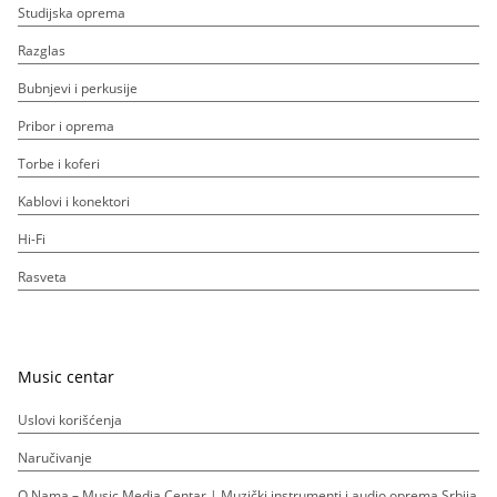
Studijska oprema
Razglas
Bubnjevi i perkusije
Pribor i oprema
Torbe i koferi
Kablovi i konektori
Hi-Fi
Rasveta
Music centar
Uslovi korišćenja
Naručivanje
O Nama – Music Media Centar | Muzički instrumenti i audio oprema Srbija