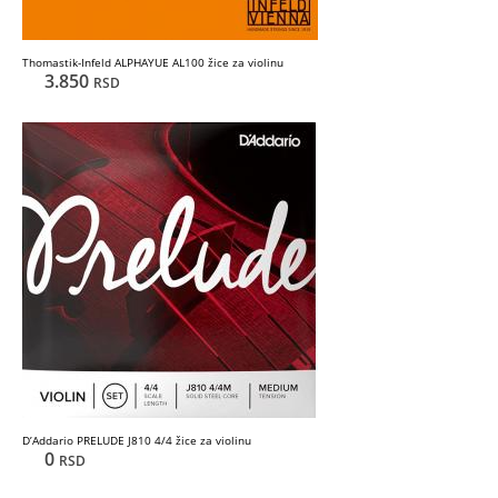
Thomastik-Infeld ALPHAYUE AL100 žice za violinu
3.850
RSD
D’Addario PRELUDE J810 4/4 žice za violinu
0
RSD