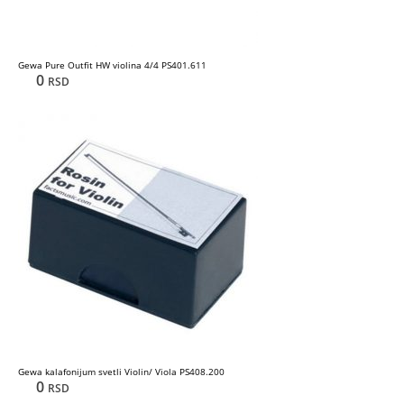
Gewa Pure Outfit HW violina 4/4 PS401.611
0
RSD
Gewa kalafonijum svetli Violin/ Viola PS408.200
0
RSD