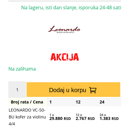
Na lageru, isti dan slanje, isporuka 24-48 sati
Na zalihama
LEONARDO
Dodaj u korpu
VC-
50-
Broj rata / Cena
1
12
24
BU
LEONARDO VC-50-
kofer
1 x
12 x
24 x
BU kofer za violinu
29.880
2.767
1.383
za
RSD
RSD
RSD
4/4
violinu
4/4