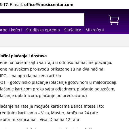
6-17
, E-mail:
office@musiccentar.com
rbe i koferi
Studijska oprema
Slušalice
Mikrofoni
ačini plaćanja i dostava
ene na našem sajtu variraju u odnosu na načine plaćanja.
ene na svakom proizvodu prikazane su na dva načina:
PC – maloprodajna cena artikla
OT – gotovinsko plaćanje (plaćanje gotovinom u maloprodaji,
laćanje karticom preko sajta odjednom, plaćanje pouzećem,
laćanje uplatnicom, plaćanje po predračunu)
laćanje na rate je moguće karticama Banca Intese i to:
reditnim karticama – Visa, Master, AmEx na 24 rate
ebitnim karticama – Visa, Dina na 12 rata