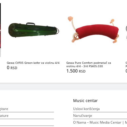
Gewa CVF05 Green kofer za violinu 4/4
Gewa Pure Comfort podmetač za
violinu 4/4 - 3/4 PS405.030
0
RSD
1.500
RSD
Music centar
gitare
Uslovi korišćenja
ijature
Naručivanje
O Nama – Music Media Centar | M