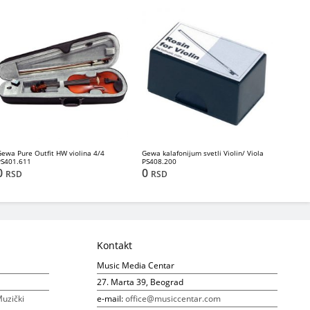
Gewa Pure Outfit HW violina 4/4
Gewa kalafonijum svetli Violin/ Viola
PS401.611
PS408.200
0
0
RSD
RSD
Kontakt
Music Media Centar
27. Marta 39, Beograd
uzički
e-mail:
office@musiccentar.com