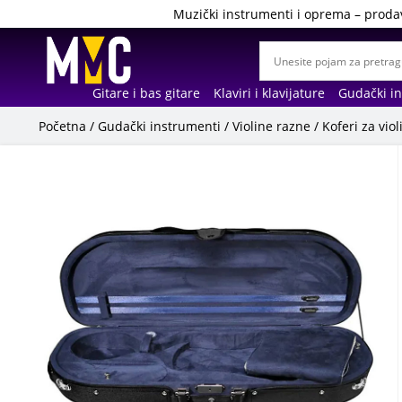
Muzički instrumenti i oprema – proda
Gitare i bas gitare
Klaviri i klavijature
Gudački i
Početna
/
Gudački instrumenti
/
Violine razne
/
Koferi za viol