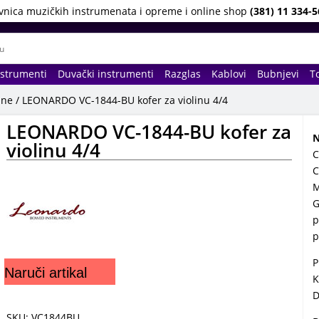
vnica muzičkih instrumenata i opreme i online shop
(381) 11 334-5
nstrumenti
Duvački instrumenti
Razglas
Kablovi
Bubnjevi
To
ine
/ LEONARDO VC-1844-BU kofer za violinu 4/4
LEONARDO VC-1844-BU kofer za
N
violinu 4/4
C
C
M
G
p
p
P
Naruči artikal
K
D
SKU: VC1844BU