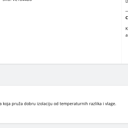
D
C
K
a
a koja pruža dobru izolaciju od temperaturnih razlika i vlage.