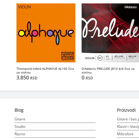
Thomastik-Infeld ALPHAYUE AL100 žice
D’Addario PRELUDE J810 4/4 žice za
za violinu
violinu
3.850
0
RSD
RSD
Blog
Proizvodi
Gitare
Gitare i bas 
Studio
Klaviri i klav
Razno
Mikrofoni