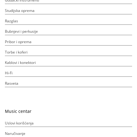
Gudački instrumenti
Studijska oprema
Razglas
Bubnjevi i perkusije
Pribor i oprema
Torbe i koferi
Kablovi i konektori
Hi-Fi
Rasveta
Music centar
Uslovi korišćenja
Naručivanje