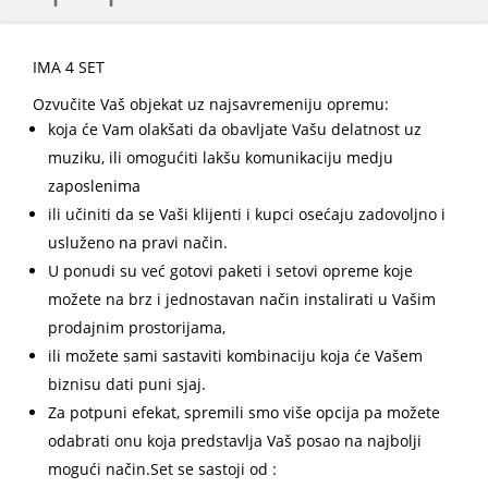
IMA 4 SET
Ozvučite Vaš objekat uz najsavremeniju opremu:
koja će Vam olakšati da obavljate Vašu delatnost uz
muziku, ili omogućiti lakšu komunikaciju medju
zaposlenima
ili učiniti da se Vaši klijenti i kupci osećaju zadovoljno i
usluženo na pravi način.
U ponudi su već gotovi paketi i setovi opreme koje
možete na brz i jednostavan način instalirati u Vašim
prodajnim prostorijama,
ili možete sami sastaviti kombinaciju koja će Vašem
biznisu dati puni sjaj.
Za potpuni efekat, spremili smo više opcija pa možete
odabrati onu koja predstavlja Vaš posao na najbolji
mogući način.Set se sastoji od :