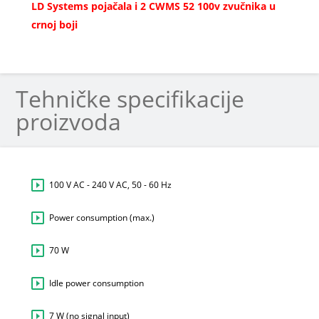
LD Systems pojačala i 2
CWMS 52 100v zvučnika u
crnoj boji
Tehničke specifikacije
proizvoda
100 V AC - 240 V AC, 50 - 60 Hz
Power consumption (max.)
70 W
Idle power consumption
7 W (no signal input)