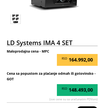
LD Systems IMA 4 SET
Maloprodajna cena - MPC
RSD
164.992,00
Cena sa popustom za plaćanje odmah ili gotovinsko -
GOT
RSD
148.493,00
(sve cene su sa uračunatim PDVom)