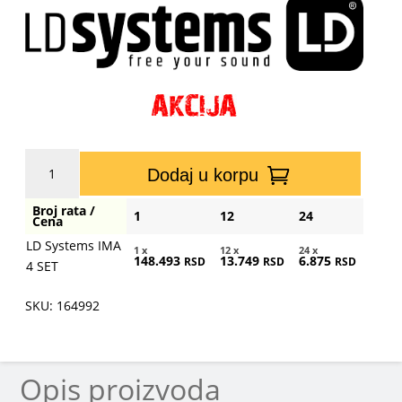
LD
Dodaj u korpu
Systems
IMA
Broj rata /
1
12
24
4
Cena
SET
LD Systems IMA
1 x
12 x
24 x
148.493
13.749
6.875
količina
RSD
RSD
RSD
4 SET
SKU: 164992
Opis proizvoda