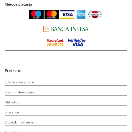
Metode plaćanja
Proizvodi
Gitare i bas gitare
Klaviri i klavijature
Mikrofoni
Slušalice
Duvački instrumenti