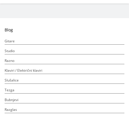
Blog
Gitare
Studio
Razno
Klaviri / Električni klaviri
Slušalice
Tezga
Bubnjevi
Razglas