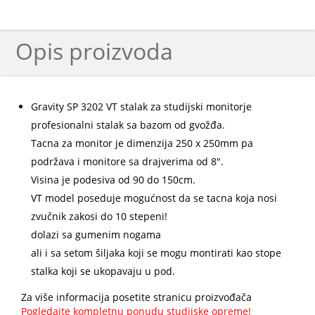
Opis proizvoda
Gravity SP 3202 VT stalak za studijski monitorje
profesionalni stalak sa bazom od gvožđa.
Tacna za monitor je dimenzija 250 x 250mm pa
podržava i monitore sa drajverima od 8".
Visina je podesiva od 90 do 150cm.
VT model poseduje mogućnost da se tacna koja nosi
zvučnik zakosi do 10 stepeni!
dolazi sa gumenim nogama
ali i sa setom šiljaka koji se mogu montirati kao stope
stalka koji se ukopavaju u pod.
Za više informacija posetite stranicu proizvođača
Pogledajte kompletnu ponudu studijske opreme!