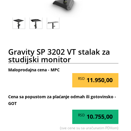
Gravity SP 3202 VT stalak za
studijski monitor
Maloprodajna cena - MPC
RSD
11.950,00
Cena sa popustom za plaćanje odmah ili gotovinsko -
GOT
RSD
10.755,00
(sve cene su sa uračunatim PDVom)