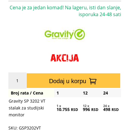
Cena je za jedan komad! Na lageru, isti dan slanje,
isporuka 24-48 sati
Gravity
Dodaj u korpu
SP
3202
Broj rata / Cena
1
12
24
VT
Gravity SP 3202 VT
stalak
1 x
12 x
24 x
stalak za studijski
10.755
996
498
za
RSD
RSD
RSD
monitor
studijski
monitor
SKU: GSP3202VT
količina