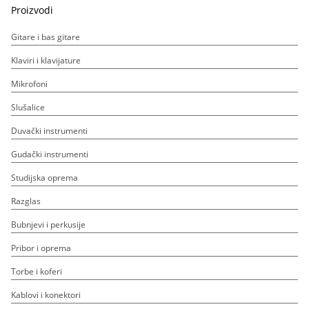
Proizvodi
Gitare i bas gitare
Klaviri i klavijature
Mikrofoni
Slušalice
Duvački instrumenti
Gudački instrumenti
Studijska oprema
Razglas
Bubnjevi i perkusije
Pribor i oprema
Torbe i koferi
Kablovi i konektori