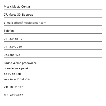
Music Media Centar
27. Marta 39, Beograd
e-mail:
office@musiccentar.com
Telefoni:
011 334 56 17
011 3340 749
063 586 473
Radno vreme prodavnice
ponedeljak – petak:
od 10 do 18h
subota: od 10 do 14h
PIB: 105316375
MB: 20356847