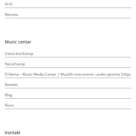
Hi-Fi
Rasveta
Music centar
Uslovi korišćenja
Naručivanje
O Nama – Music Media Centar | Muzički instrumenti i audio oprema Srbija
Kontakt
Blog
Novo
Kontakt