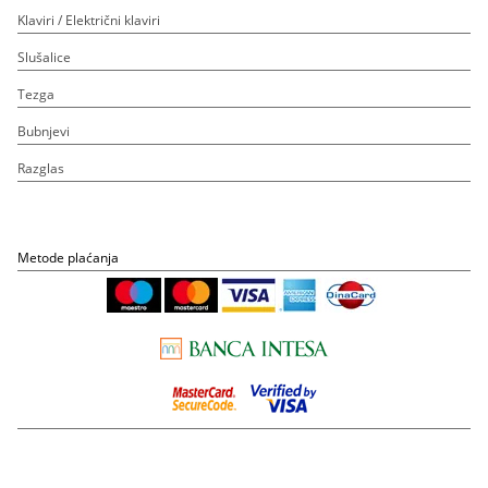
Klaviri / Električni klaviri
Slušalice
Tezga
Bubnjevi
Razglas
Metode plaćanja