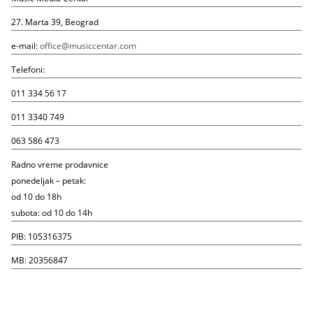
27. Marta 39, Beograd
e-mail:
office@musiccentar.com
Telefoni:
011 334 56 17
011 3340 749
063 586 473
Radno vreme prodavnice
ponedeljak – petak:
od 10 do 18h
subota: od 10 do 14h
PIB: 105316375
MB: 20356847