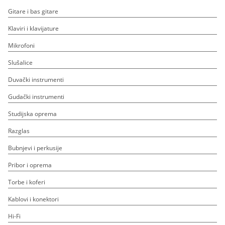
Gitare i bas gitare
Klaviri i klavijature
Mikrofoni
Slušalice
Duvački instrumenti
Gudački instrumenti
Studijska oprema
Razglas
Bubnjevi i perkusije
Pribor i oprema
Torbe i koferi
Kablovi i konektori
Hi-Fi