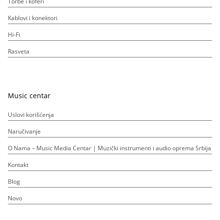
Torbe i koferi
Kablovi i konektori
Hi-Fi
Rasveta
Music centar
Uslovi korišćenja
Naručivanje
O Nama – Music Media Centar | Muzički instrumenti i audio oprema Srbija
Kontakt
Blog
Novo