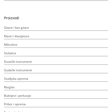
Proizvodi
Gitare i bas gitare
Klaviri i klavijature
Mikrofoni
Slušalice
Duvački instrumenti
Gudački instrumenti
Studijska oprema
Razglas
Bubnjevi i perkusije
Pribor i oprema