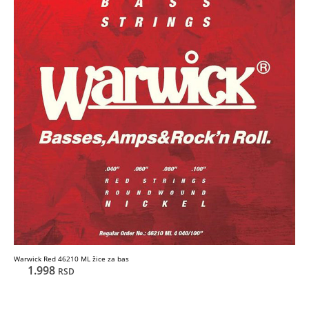
Warwick Red 46210 ML žice za bas
1.998
RSD