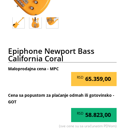
Epiphone Newport Bass
California Coral
Maloprodajna cena - MPC
RSD
65.359,00
Cena sa popustom za plaćanje odmah ili gotovinsko -
GOT
RSD
58.823,00
(sve cene su sa uračunatim PDVom)