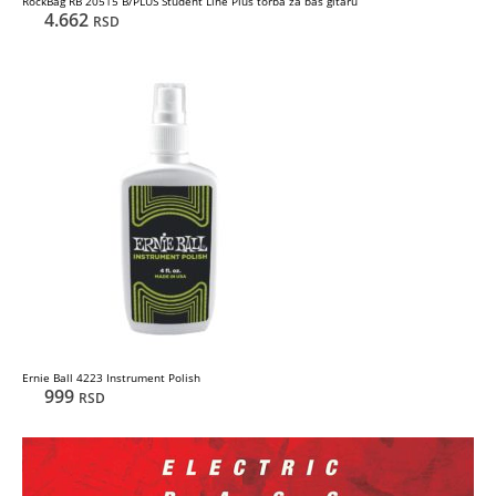
RockBag RB 20515 B/PLUS Student Line Plus torba za bas gitaru
4.662
RSD
Ernie Ball 4223 Instrument Polish
999
RSD