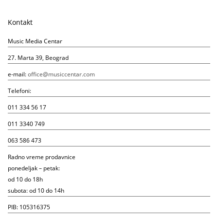
Kontakt
Music Media Centar
27. Marta 39, Beograd
e-mail:
office@musiccentar.com
Telefoni:
011 334 56 17
011 3340 749
063 586 473
Radno vreme prodavnice
ponedeljak – petak:
od 10 do 18h
subota: od 10 do 14h
PIB: 105316375