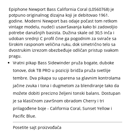
Epiphone Newport Bass California Coral (L0560768) je
potpuno originalnog dizajna koji je debitovao 1961.
godine. Moderni Newport bas odaje počast tom retkom
vintage modelu, nudeći usavršavanja kako bi zadovoljio
potrebe današnjih basista. Dužina skale od 30,5 inča i
udoban srednji C profil čine ga pogodnim za svirače sa
širokim rasponom veličina ruku, dok simetrično telo sa
dvostrukim izrezom obezbeđuje odličan pristup svakom
pragu.
Vratni pikap Bass Sidewinder pruža bogate, duboke
tonove, dok TB PRO u poziciji bridža pruža svetlije
tembre. Dva pikapa su uparena sa glavnim kontrolama
jačine zvuka i tona i dugmetom za blendiranje tako da
možete dobiti precizno željeni tonski balans. Dostupan
je sa klasičnom završnom obradom Cherry i tri
prilagođene boje - California Coral, Sunset Yellow i
Pacific Blue.
Posetite sajt proizvođača