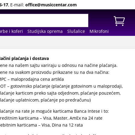
6-17
, E-mail:
office@musiccentar.com
rbe i koferi
Studijska oprema
Slušalice
Mikrofoni
ačini plaćanja i dostava
ene na našem sajtu variraju u odnosu na načine plaćanja.
ene na svakom proizvodu prikazane su na dva načina:
PC – maloprodajna cena artikla
OT – gotovinsko plaćanje (plaćanje gotovinom u maloprodaji,
laćanje karticom preko sajta odjednom, plaćanje pouzećem,
laćanje uplatnicom, plaćanje po predračunu)
laćanje na rate je moguće karticama Banca Intese i to:
reditnim karticama – Visa, Master, AmEx na 24 rate
ebitnim karticama – Visa, Dina na 12 rata