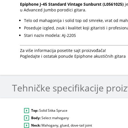
Epiphone J-45 Standard Vintage Sunburst (L0561025)
j
u Advanced Jumbo porodici gitara.
Telo od mahagonija i solid top od smreke, vrat od 
Poseduje izgled, zvuk i kvalitet koji gitaristi i profes
Stari naziv modela: AJ-220S
Za više informacija posetite sajt proizvođača!
Pogledajte i ostatak ponude Epiphone akustičnih gitara
Tehničke specifikacije proi
Top:
Solid Sitka Spruce
Body:
Select mahogany
Neck:
Mahogany, glued, dove-tail joint