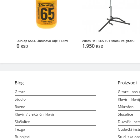
Dunlop 6554 Limunovo Ulje 118ml
Adam Hall SGS 101 stalak za gitaru
0
1.950
RSD
RSD
Blog
Proizvodi
Gitare
Gitare i bas 
Studio
Klaviri i klav
Razno
Mikrofoni
Klaviri / Električni klaviri
Slušalice
Slušalice
Duvački inst
Tezga
Gudački inst
Bubnjevi
Studijska o