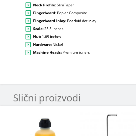
Neck Profile:
SlimTaper
Fingerboard:
Poplar Composite
Fingerboard Inlay:
Pearloid dot inlay
Scale:
25.5 inches
Nut:
1.69 inches
Hardware:
Nickel
Machine Heads:
Premium tuners
Slični proizvodi