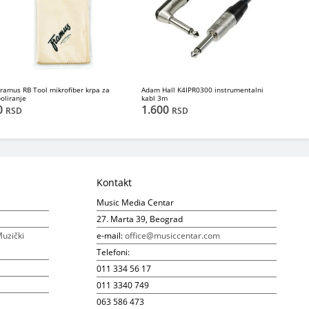
Framus RB Tool mikrofiber krpa za
Adam Hall K4IPR0300 instrumentalni
poliranje
kabl 3m
0
1.600
RSD
RSD
Kontakt
Music Media Centar
27. Marta 39, Beograd
uzički
e-mail:
office@musiccentar.com
Telefoni:
011 334 56 17
011 3340 749
063 586 473