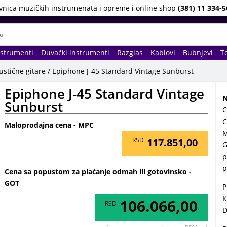
vnica muzičkih instrumenata i opreme i online shop
(381) 11 334-5
nstrumenti
Duvački instrumenti
Razglas
Kablovi
Bubnjevi
To
stične gitare
/ Epiphone J-45 Standard Vintage Sunburst
Epiphone J-45 Standard Vintage
N
Sunburst
C
C
Maloprodajna cena - MPC
M
RSD
117.851,00
G
p
p
Cena sa popustom za plaćanje odmah ili gotovinsko -
GOT
P
K
106.066,00
RSD
D