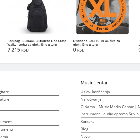
Rockbag RB 20446 B Student Line Cross
D'Addario EXL110 10-46 žice za
Walker torba za električnu gitaru
električnu gitaru
7.215
0
RSD
RSD
Music centar
gitare
Uslovi korišćenja
ijature
Naručivanje
O Nama – Music Media Centar | M
instrumenti i audio oprema Srbija
Kontakt
rumenti
Blog
rumenti
Novo
prema