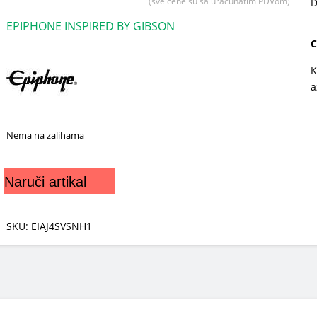
(sve cene su sa uračunatim PDVom)
D
EPIPHONE INSPIRED BY GIBSON
C
K
a
Nema na zalihama
Naruči artikal
SKU: EIAJ4SVSNH1