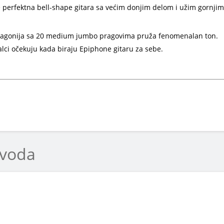
e perfektna bell-shape gitara sa većim donjim delom i užim gornjim 
mahagonija sa 20 medium jumbo pragovima pruža fenomenalan ton.
ionalci očekuju kada biraju Epiphone gitaru za sebe.
zvoda