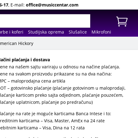
6-17
, E-mail:
office@musiccentar.com
rbe i koferi
Studijska oprema
Slušalice
Mikrofoni
American Hickory
ačini plaćanja i dostava
ene na našem sajtu variraju u odnosu na načine plaćanja.
ene na svakom proizvodu prikazane su na dva načina:
PC – maloprodajna cena artikla
OT – gotovinsko plaćanje (plaćanje gotovinom u maloprodaji,
laćanje karticom preko sajta odjednom, plaćanje pouzećem,
laćanje uplatnicom, plaćanje po predračunu)
laćanje na rate je moguće karticama Banca Intese i to:
reditnim karticama – Visa, Master, AmEx na 24 rate
ebitnim karticama – Visa, Dina na 12 rata