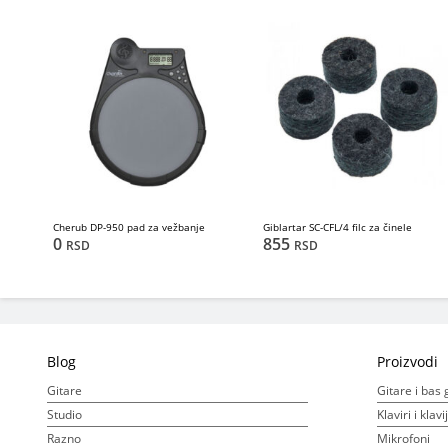
Cherub DP-950 pad za vežbanje
Giblartar SC-CFL/4 filc za činele
0
855
RSD
RSD
Blog
Proizvodi
Gitare
Gitare i bas 
Studio
Klaviri i klav
Razno
Mikrofoni