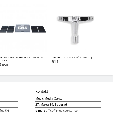
Remo Crown Control Gel CC-1000-00
Giblartar SC-4244 ključ za bubanj
814.562
611
RSD
0
RSD
Kontakt
Music Media Centar
27. Marta 39, Beograd
uzički
e-mail:
office@musiccentar.com