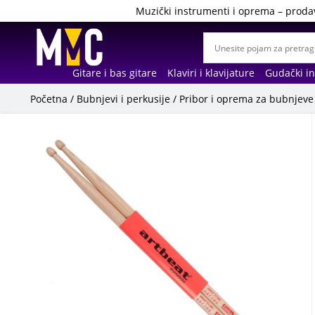
Muzički instrumenti i oprema – proda
Gitare i bas gitare
Klaviri i klavijature
Gudački i
Početna
/
Bubnjevi i perkusije
/
Pribor i oprema za bubnjeve