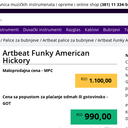
vnica muzičkih instrumenata i opreme i online shop
(381) 11 334-5
nstrumenti
Duvački instrumenti
Razglas
Kablovi
Bubnjevi
To
/
Palice za bubnjeve
/
Artbeat palice za bubnjeve
/ Artbeat Funky 
Artbeat Funky American
N
Hickory
C
C
Maloprodajna cena - MPC
M
RSD
1.100,00
G
p
p
Cena sa popustom za plaćanje odmah ili gotovinsko -
GOT
P
K
990,00
RSD
D