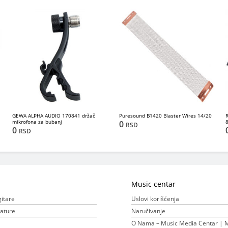
GEWA ALPHA AUDIO 170841 držač
Puresound B1420 Blaster Wires 14/20
mikrofona za bubanj
0
RSD
0
RSD
Music centar
gitare
Uslovi korišćenja
ijature
Naručivanje
O Nama – Music Media Centar | M