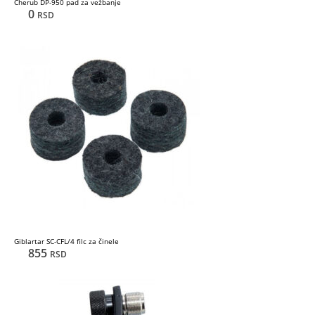
Cherub DP-950 pad za vežbanje
0
RSD
Giblartar SC-CFL/4 filc za činele
855
RSD