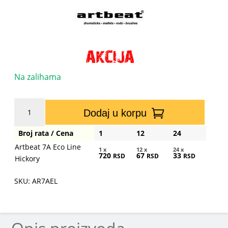
Na zalihama
Artbeat
Dodaj u korpu
7A
Eco
Broj rata / Cena
1
12
24
Line
Artbeat 7A Eco Line
Hickory
1 x
12 x
24 x
720
67
33
RSD
RSD
RSD
Hickory
količina
SKU: AR7AEL