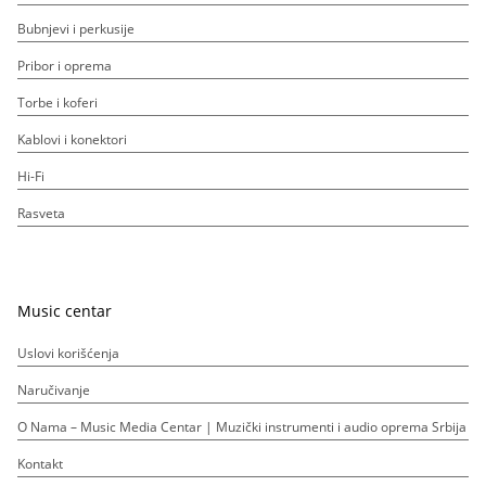
Bubnjevi i perkusije
Pribor i oprema
Torbe i koferi
Kablovi i konektori
Hi-Fi
Rasveta
Music centar
Uslovi korišćenja
Naručivanje
O Nama – Music Media Centar | Muzički instrumenti i audio oprema Srbija
Kontakt