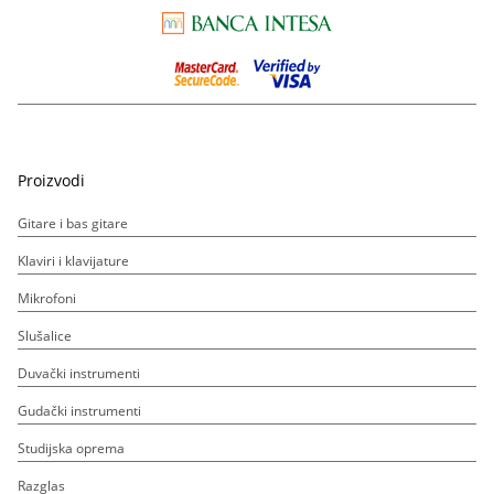
Proizvodi
Gitare i bas gitare
Klaviri i klavijature
Mikrofoni
Slušalice
Duvački instrumenti
Gudački instrumenti
Studijska oprema
Razglas