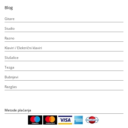
Blog
Gitare
Studio
Razno
Klaviri / Električni klaviri
Slušalice
Tezga
Bubnjevi
Razglas
Metode plaćanja