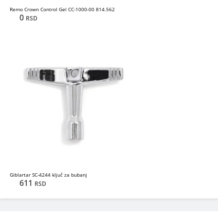
Remo Crown Control Gel CC-1000-00 814.562
0
RSD
Giblartar SC-4244 ključ za bubanj
611
RSD