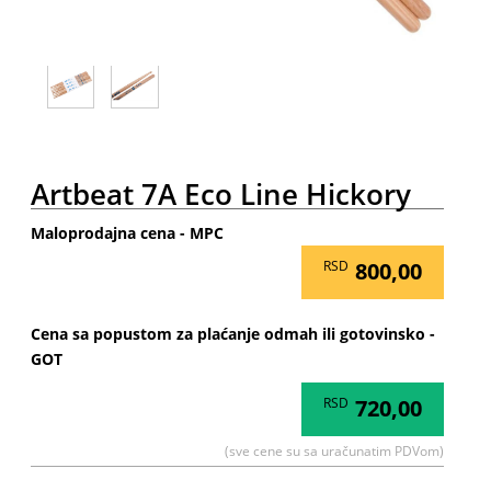
Artbeat 7A Eco Line Hickory
Maloprodajna cena - MPC
RSD
800,00
Cena sa popustom za plaćanje odmah ili gotovinsko -
GOT
RSD
720,00
(sve cene su sa uračunatim PDVom)