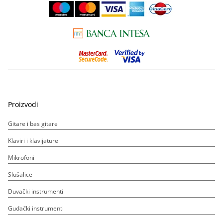
Proizvodi
Gitare i bas gitare
Klaviri i klavijature
Mikrofoni
Slušalice
Duvački instrumenti
Gudački instrumenti