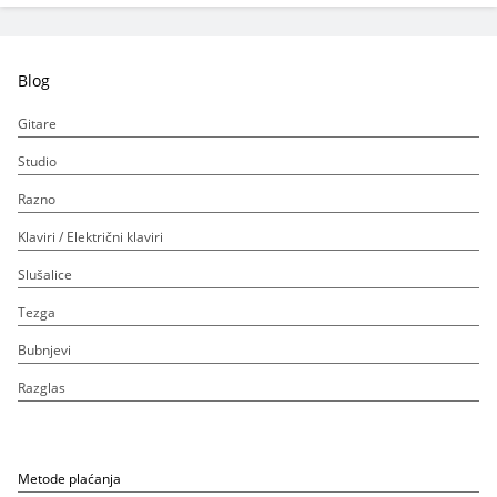
Blog
Gitare
Studio
Razno
Klaviri / Električni klaviri
Slušalice
Tezga
Bubnjevi
Razglas
Metode plaćanja