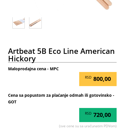
Artbeat 5B Eco Line American
Hickory
Maloprodajna cena - MPC
RSD
800,00
Cena sa popustom za plaćanje odmah ili gotovinsko -
GOT
RSD
720,00
(sve cene su sa uračunatim PDVom)