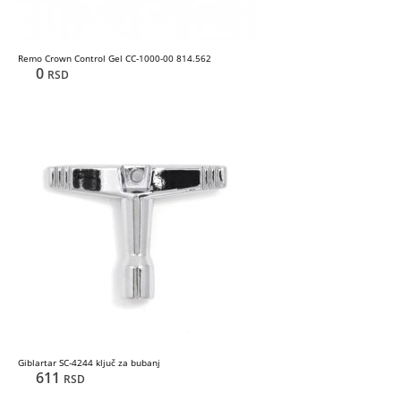
Remo Crown Control Gel CC-1000-00 814.562
0
RSD
Giblartar SC-4244 ključ za bubanj
611
RSD