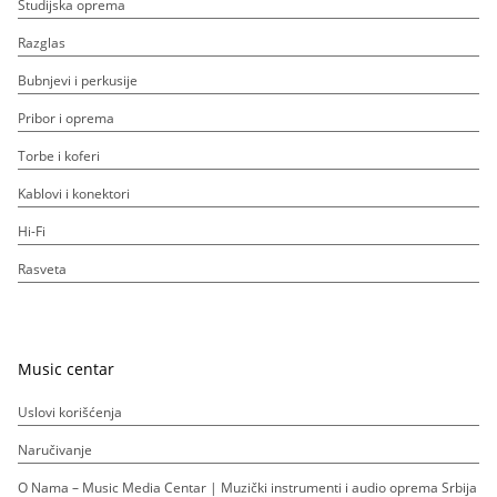
Studijska oprema
Razglas
Bubnjevi i perkusije
Pribor i oprema
Torbe i koferi
Kablovi i konektori
Hi-Fi
Rasveta
Music centar
Uslovi korišćenja
Naručivanje
O Nama – Music Media Centar | Muzički instrumenti i audio oprema Srbija