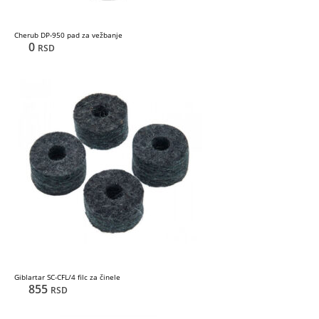
Cherub DP-950 pad za vežbanje
0
RSD
Giblartar SC-CFL/4 filc za činele
855
RSD