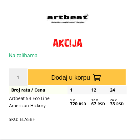
Na zalihama
Artbeat
Dodaj u korpu
5B
Eco
Broj rata / Cena
1
12
24
Line
Artbeat 5B Eco Line
American
1 x
12 x
24 x
720
67
33
RSD
RSD
RSD
American Hickory
Hickory
količina
SKU: ELA5BH