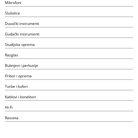
Mikrofoni
Slušalice
Duvački instrumenti
Gudački instrumenti
Studijska oprema
Razglas
Bubnjevi i perkusije
Pribor i oprema
Torbe i koferi
Kablovi i konektori
Hi-Fi
Rasveta