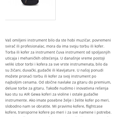
Vaš omiljeni instrument bilo da ste hobi muzičar, povremeni
svirač ili profesionalac, mora da ima svoju torbu ili kofer.
Torba ili kofer za instrument čuva instrument od spoljasnjih
uticaja i mehaničkih oštećenja. U današnje vreme postoji
veliki izbor torbi i kofera za sve vrste instrumenata, bilo da
su žičani, duvački, gudački ili klavijature. U našoj ponudi
možete pronaći torbu ili kofer za svoj instrument po
najboljim cenama. Od obične navlake za gitaru do premium,
deluxe torbe za gitaru. Takođe nudimo i inovativna rešenja
kao stu su AIR Gewa koferi za violine i ostale gudačke
instrumente. Ako imate posebne želje i želite kofer po meri,
slobodno nam se obratite. Mi pravimo kofere, flightcase
kofere, transporne kofere po meri i za sve namene i potrebe.