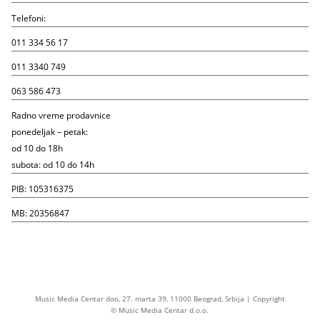
Telefoni:
011 334 56 17
011 3340 749
063 586 473
Radno vreme prodavnice
ponedeljak – petak:
od 10 do 18h
subota: od 10 do 14h
PIB: 105316375
MB: 20356847
Music Media Centar doo, 27. marta 39, 11000 Beograd, Srbija | Copyright
© Music Media Centar d.o.o.