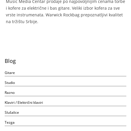
Music Media Centar prodaje po najpovoljnijim cenama torbe
i kofere za električne i bas gitare. Veliki izbor kofera za sve
vrste instrumenata. Warwick Rockbag prepoznatljivi kvalitet
na tržištu Srbije.
Blog
Gitare
Studio
Razno
Klaviri / Električni klaviri
Slušalice
Tezga