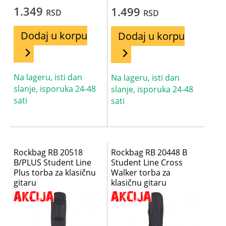
1.349
1.499
RSD
RSD
Dodaj u korpu
Dodaj u korpu
Na lageru, isti dan
Na lageru, isti dan
slanje, isporuka 24-48
slanje, isporuka 24-48
sati
sati
Rockbag RB 20518
Rockbag RB 20448 B
B/PLUS Student Line
Student Line Cross
Plus torba za klasičnu
Walker torba za
gitaru
klasičnu gitaru