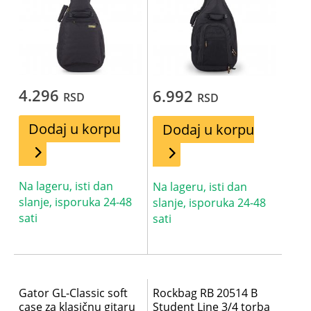
4.296
6.992
RSD
RSD
Dodaj u korpu
Dodaj u korpu
Na lageru, isti dan
Na lageru, isti dan
slanje, isporuka 24-48
slanje, isporuka 24-48
sati
sati
Gator GL-Classic soft
Rockbag RB 20514 B
case za klasičnu gitaru
Student Line 3/4 torba