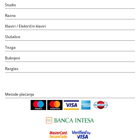
Studio
Razno
Klaviri / Električni klaviri
Slušalice
Tezga
Bubnjevi
Razglas
Metode plaćanja