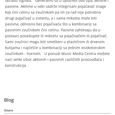
obradu signala. Generalno su u upotrebi dva tipa, aktivne i
pasivne. Aktivne u sebi sadrže integrisani pojačavač snage
koji čini celinu sa zvučnikom pa im za rad nije potrebno
drugi pojačivač u sistemu, a i sama mikseta može biti
pasivna, odnosno bez pojačivača što u kombinaciji sa
pasivnim zvučnikom čini celinu. Pasivne zahtevaju da u
postavci posedujete ili miksetu sa pojačivačem ili pojačivač.
Sami zvučnici mogu biti smešteni u plastičnim ili drvenim
kutijama i najčešće u kombinaciji sa jednim visokotonskim
zvučnikom - hornom. U ponudi Music Media Centra možete
naći veliki izbor aktivnih i pasivnih različitih proizvođača i
konstrukcija.
Blog
Gitare