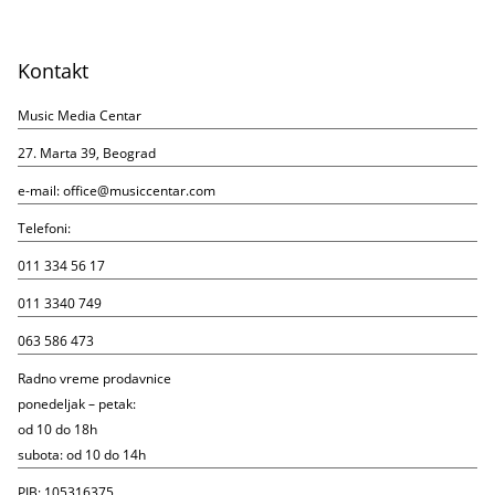
Kontakt
Music Media Centar
27. Marta 39, Beograd
e-mail:
office@musiccentar.com
Telefoni:
011 334 56 17
011 3340 749
063 586 473
Radno vreme prodavnice
ponedeljak – petak:
od 10 do 18h
subota: od 10 do 14h
PIB: 105316375