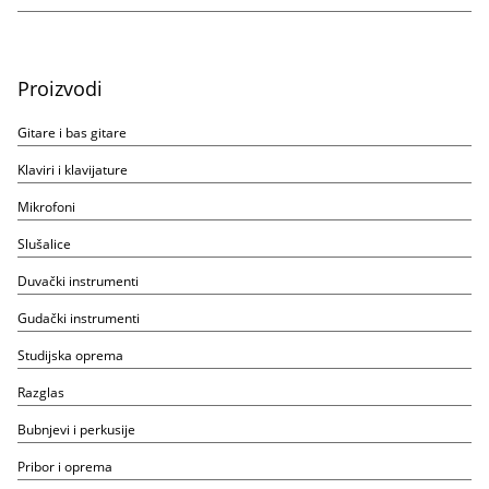
Proizvodi
Gitare i bas gitare
Klaviri i klavijature
Mikrofoni
Slušalice
Duvački instrumenti
Gudački instrumenti
Studijska oprema
Razglas
Bubnjevi i perkusije
Pribor i oprema