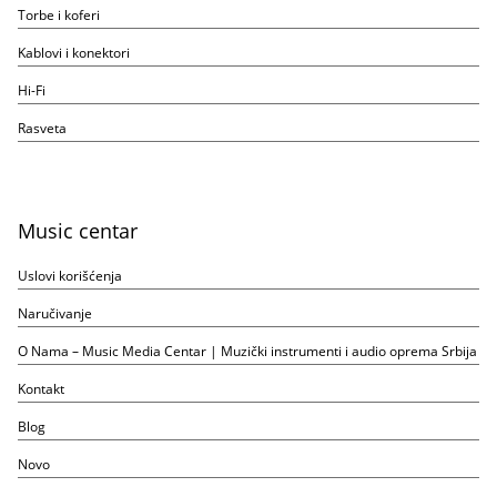
Torbe i koferi
Kablovi i konektori
Hi-Fi
Rasveta
Music centar
Uslovi korišćenja
Naručivanje
O Nama – Music Media Centar | Muzički instrumenti i audio oprema Srbija
Kontakt
Blog
Novo